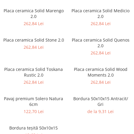
Accesorii pentru termosistem
Pas Japonez
Placa ceramica Solid Marengo
Placa ceramica Solid Medicio
Accesorii pentru vata
Pervaz geam piatra compozita
2.0
2.0
Coltare
262,84 Lei
262,84 Lei
Placi ceramice de exterior
Polistiren
Produse auxiliare
Vata bazaltica
Placa ceramica Solid Stone 2.0
Placa ceramica Solid Quenos
Rigole
Vata minerala
2.0
262,84 Lei
Vata minerala bazaltica
Trepte
262,84 Lei
Tevi PVC
Accesorii PVC
Placa ceramica Solid Toskana
Placa ceramica Solid Wood
Rustic 2.0
Moments 2.0
Vopsele
262,84 Lei
262,84 Lei
Vopsea lavabila pentru exterior
Vopsea lavabila pentru interior
Pavaj premium Solero Natura
Bordura 50x10x15 Antracit/
vopsele si lacuri
6cm
Gri
122,70 Lei
de la 9,31 Lei
Bordura teșită 50x10x15