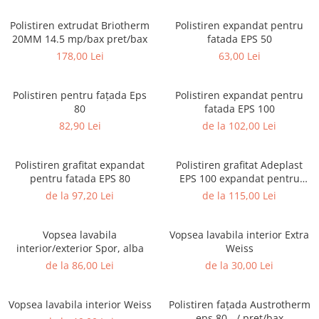
Accesorii pentru termosistem
Pas Japonez
Polistiren extrudat Briotherm
Polistiren expandat pentru
Accesorii pentru vata
Pervaz geam piatra compozita
20MM 14.5 mp/bax pret/bax
fatada EPS 50
Coltare
178,00 Lei
63,00 Lei
Placi ceramice de exterior
Polistiren
Produse auxiliare
Vata bazaltica
Polistiren pentru fațada Eps
Polistiren expandat pentru
Rigole
Vata minerala
80
fatada EPS 100
Vata minerala bazaltica
Trepte
82,90 Lei
de la 102,00 Lei
Tevi PVC
Accesorii PVC
Polistiren grafitat expandat
Polistiren grafitat Adeplast
pentru fatada EPS 80
EPS 100 expandat pentru
Vopsele
fatada
de la 97,20 Lei
de la 115,00 Lei
Vopsea lavabila pentru exterior
Vopsea lavabila pentru interior
Vopsea lavabila
Vopsea lavabila interior Extra
vopsele si lacuri
interior/exterior Spor, alba
Weiss
de la 86,00 Lei
de la 30,00 Lei
Vopsea lavabila interior Weiss
Polistiren fațada Austrotherm
eps 80 - / pret/bax