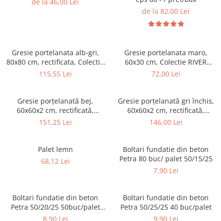
de la 46,00 Lei
de la 82,00 Lei
Gresie portelanata alb-gri,
Gresie portelanata maro,
80x80 cm, rectificata, Colectia
60x30 cm, Colectie RIVER
BETONICO - 6485-0021
STONES, str. - 6060-0254
115,55 Lei
72,00 Lei
Gresie porțelanată bej,
Gresie porțelanată gri închis,
60x60x2 cm, rectificată,
60x60x2 cm, rectificată,
Colecție CASTONE - 6461-0315
Colecție CASTONE - 6461-0314
151,25 Lei
146,00 Lei
Palet lemn
Boltari fundatie din beton
Petra 80 buc/ palet 50/15/25
68,12 Lei
7,90 Lei
Boltari fundatie din beton
Boltari fundatie din beton
Petra 50/20/25 50buc/palet
Petra 50/25/25 40 buc/palet
pret/buc
8,90 Lei
9,90 Lei