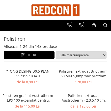
Materiale de constructii
Pavele si borduri
Gresie si faianta
Acoperis
Caramida
Produse din fier
Termice
1
2
Adezivi, mortare si tencuieli
Pavele
Faianta
Accesorii tigla/tabla
Caramida aparenta
Distribuitoare
Accesorii metalice
Balast-nisip
Borduri
Gresie
Tabla cutata
Caramida Porotherm
Accesorii metalice
Accesorii distribuitoare
Polistiren
Distribuitoare încălzire în
Dibluri
Dale
Piatra decorativa
Tigla ceramica
Cărămidă Brikston
Accesorii metalice
pardoseala
Afiseaza:
1-
24
din
143
produse
Dibluri cu șurub
Blocheti
Tigla metalica
Cărămidă Cemacon
Accesorii metalice
Țeavă încălzire în pardoseala
Echipamente de protectie
Boltari finisati
Cuie
FILTRE
Grund pentru tencuiala decorativa
Bordura piscina
Gard
Placi gips carton
Capace de gard
Plasa sudata eco
YTONG DESING D0.5 PLAN
Polistiren extrudat Briotherm
599*199*TOATE
50 MM 5,8mp/bax pret/bax
Roabe si Betoniere
Contratreapta
Plasa sudata stas
DIMENSIUNILE pret/buc
de la 8,98 Lei
178,00 Lei
Sisteme Gips-Carton
Delimitari
Tevi si profile metalice
Suruburi
Elemente gard
Polistiren grafitat Austrotherm
Polistiren extrudat
Tencuiala decorativa
EPS 100 expandat pentru
Austrotherm - 2,3,5,10 cm
Jardiniere
fatada pret/bax
grosime
de la 115,00 Lei
de la 193,00 Lei
Termoizolatii
Mobilier modular