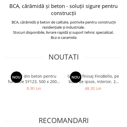
BCA, cărămidă și beton - soluții sigure pentru
construcții
BCA, cărămidă și beton de calitate, potrivite pentru construcții
rezidențiale și industriale.
Stocuri disponibile, livrare rapidă și suport tehnic specializat.
Bca si caramida
NOUTATI
Boltar din beton pentru
Glet de finisaj FinoBello, pe
NOU
NOU
fundatie SY123, 500 x 200 x
baza de ipsos, interior, 20
240 (L x G x H)
kg
8,90 Lei
48,30 Lei
RECOMANDARI