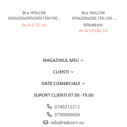
Bca HOLCIM
Bca HOLCIM
650x250x300/200/150/100 -
650x250x200,150,100 -
pret/buc
pret/mc
de la 9,35 Lei
575,00 Lei
de la 533,82 Lei
MAGAZINUL MEU
CLIENTI
DATE COMERCIALE
SUPORT CLIENTI
07.00 -19.00
0740212212
0790000650
info@redcon1.ro