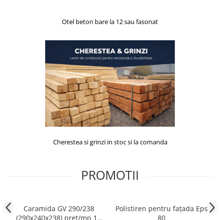
Otel beton bare la 12 sau fasonat
Cherestea si grinzi in stoc si la comanda
PROMOTII
Caramida GV 290/238
Polistiren pentru fațada Eps
(290x240x238) pret/mp 16
80