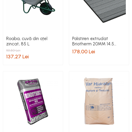
Roaba, cuvă din oțel
Polistiren extrudat
zincat, 85 L
Briotherm 20MM 14.5
mp/bax pret/bax
151,50 Lei
178,00 Lei
137,27 Lei