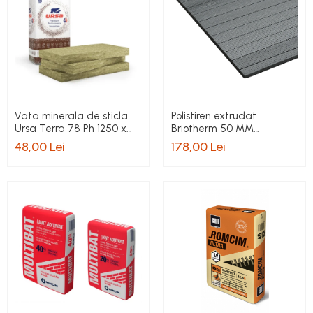
Vata minerala de sticla
Polistiren extrudat
Ursa Terra 78 Ph 1250 x
Briotherm 50 MM
600 x 100 mm
5,8mp/bax pret/bax
48,00 Lei
178,00 Lei