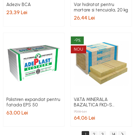
Adeziv BCA
Var hidratat pentru
mortare si tencuiala, 20 kg
23,39 Lei
26,44 Lei
-9%
NOU
Polistiren expandat pentru
VATA MINERALA
fatada EPS 50
BAZALTICA FKD-S
THERMAL - KNAUF
63,00 Lei
70,16 Lei
INSULATION, grosime 100
64,06 Lei
mm
1
2
3
14
...