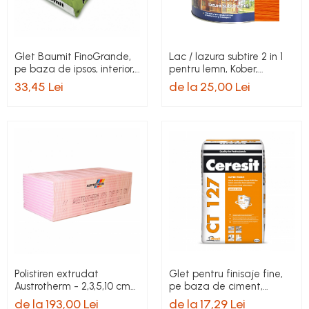
Glet Baumit FinoGrande,
Lac / lazura subtire 2 in 1
pe baza de ipsos, interior,
pentru lemn, Kober,
20 kg
wenge, interior / exterior
33,45 Lei
de la 25,00 Lei
Polistiren extrudat
Glet pentru finisaje fine,
Austrotherm - 2,3,5,10 cm
pe baza de ciment,
grosime
Ceresit CT 127, interior
de la 193,00 Lei
de la 17,29 Lei