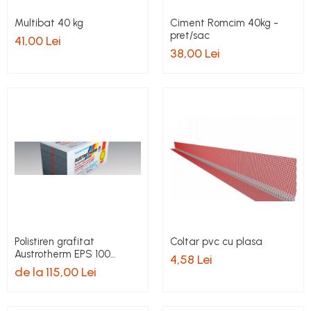
Multibat 40 kg
Ciment Romcim 40kg -
pret/sac
41,00 Lei
38,00 Lei
Polistiren grafitat
Coltar pvc cu plasa
Austrotherm EPS 100
4,58 Lei
expandat pentru fatada
de la 115,00 Lei
pret/bax