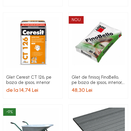
NOU
Glet Ceresit CT 126, pe
Glet de finisaj FinoBello,
baza de ipsos, interior
pe baza de ipsos, interior,
20 kg
de la 14,74 Lei
48,30 Lei
-9%