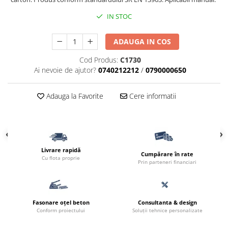
IN STOC
ADAUGA IN COS
Cod Produs:
C1730
Ai nevoie de ajutor?
0740212212
/
0790000650
Adauga la Favorite
Cere informatii
Livrare rapidă
Cumpărare în rate
Cu flota proprie
Prin parteneri financiari
Fasonare oțel beton
Consultanta & design
Conform proiectului
Soluții tehnice personalizate