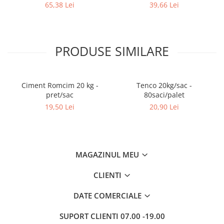
12.5 x 1200 x 2600 mm
65,38 Lei
39,66 Lei
PRODUSE SIMILARE
Ciment Romcim 20 kg -
Tenco 20kg/sac -
pret/sac
80saci/palet
19,50 Lei
20,90 Lei
MAGAZINUL MEU
CLIENTI
DATE COMERCIALE
SUPORT CLIENTI
07.00 -19.00