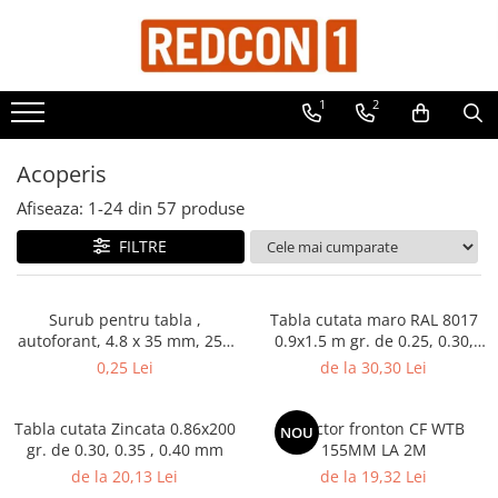
Toate Produsele
1
2
Materiale de constructii
Adezivi, mortare si tencuieli
Acoperis
Balast-nisip
Afiseaza:
1-
24
din
57
produse
Dibluri
FILTRE
Dibluri cu șurub
Echipamente de protectie
Grund pentru tencuiala decorativa
Surub pentru tabla ,
Tabla cutata maro RAL 8017
autoforant, 4.8 x 35 mm, 250
0.9x1.5 m gr. de 0.25, 0.30,
Placi gips carton
bucati/cutie
0.35 mm
0,25 Lei
de la 30,30 Lei
Roabe si Betoniere
Sisteme Gips-Carton
Tabla cutata Zincata 0.86x200
Colector fronton CF WTB
NOU
gr. de 0.30, 0.35 , 0.40 mm
155MM LA 2M
Suruburi
de la 20,13 Lei
de la 19,32 Lei
Tencuiala decorativa