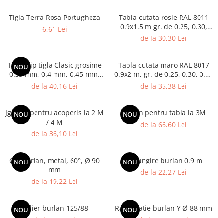
Termoizolatii
Tigla Terra Rosa Portugheza
Tabla cutata rosie RAL 8011
Accesorii pentru termosistem
0.9x1.5 m gr. de 0.25, 0.30,
6,61 Lei
0.35 mm
Accesorii pentru vata
de la 30,30 Lei
Coltare
Polistiren
Tabla tip tigla Clasic grosime
Tabla cutata maro RAL 8017
NOU
0.35 mm, 0.4 mm, 0.45 mm,
0.9x2 m, gr. de 0.25, 0.30, 0.35
Vata bazaltica
0.5 mm
, 0.40 mm
de la 40,16 Lei
de la 35,38 Lei
Vata minerala
Vata minerala bazaltica
Jgheab pentru acoperis la 2 M
Burlan pentru tabla la 3M
Tevi PVC
NOU
NOU
/ 4 M
de la 66,60 Lei
Accesorii PVC
de la 36,10 Lei
Vopsele
Vopsea lavabila pentru exterior
Cot burlan, metal, 60°, Ø 90
Prelungire burlan 0.9 m
NOU
NOU
Vopsea lavabila pentru interior
mm
de la 22,27 Lei
de la 19,22 Lei
vopsele si lacuri
Pavele si borduri
Pavele
Colier burlan 125/88
Ramificatie burlan Y Ø 88 mm
NOU
NOU