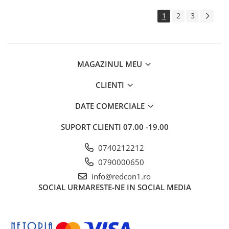
Rigole
1
2
3
Trepte
Gresie si faianta
Faianta
MAGAZINUL MEU
Gresie
CLIENTI
Piatra decorativa
DATE COMERCIALE
Accesorii distribuitoare
Acoperis
SUPORT CLIENTI
07.00 -19.00
Accesorii tigla/tabla
0740212212
Tabla cutata
0790000650
Tigla ceramica
info@redcon1.ro
Tigla metalica
SOCIAL
URMARESTE-NE IN SOCIAL MEDIA
Amenajari interioare
BCA
Boltari din beton