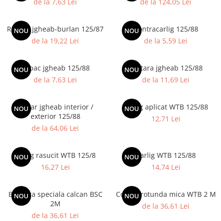
de la 7,63 Lei
de la 124,05 Lei
Borduri
Dale
Racord jgheab-burlan 125/87
Contracarlig 125/88
NOU
NOU
Blocheti
de la 19,22 Lei
de la 5,59 Lei
Boltari finisati
Bordura piscina
Capac jgheab 125/88
Bratara jgheab 125/88
NOU
NOU
de la 7,63 Lei
de la 11,69 Lei
Capace de gard
Contratreapta
Coltar jgheab interior /
Carlig aplicat WTB 125/88
NOU
NOU
Delimitari
exterior 125/88
12,71 Lei
Elemente gard
de la 64,06 Lei
Jardiniere
Carlig rasucit WTB 125/8
Carlig WTB 125/88
NOU
NOU
Mobilier modular
16,27 Lei
14,74 Lei
Pas Japonez
Pervaz geam piatra compozita
Bordura speciala calcan BSC
Coama rotunda mica WTB 2 M
NOU
NOU
Placi ceramice de exterior
2M
de la 36,61 Lei
de la 36,61 Lei
Produse auxiliare