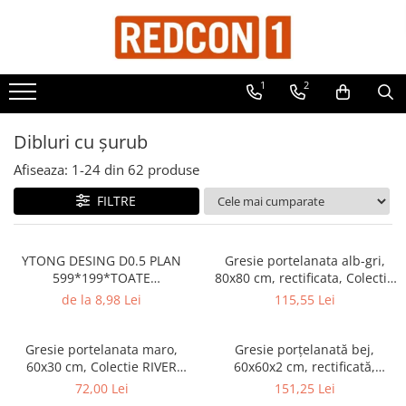
Toate Produsele
1
2
Materiale de constructii
Adezivi, mortare si tencuieli
Dibluri cu șurub
Balast-nisip
Afiseaza:
1-
24
din
62
produse
Dibluri
FILTRE
Dibluri cu șurub
Echipamente de protectie
Grund pentru tencuiala decorativa
YTONG DESING D0.5 PLAN
Gresie portelanata alb-gri,
599*199*TOATE
80x80 cm, rectificata, Colectia
Placi gips carton
DIMENSIUNILE pret/buc
BETONICO - 6485-0021
de la 8,98 Lei
115,55 Lei
Roabe si Betoniere
Sisteme Gips-Carton
Gresie portelanata maro,
Gresie porțelanată bej,
60x30 cm, Colectie RIVER
60x60x2 cm, rectificată,
Suruburi
STONES, str. - 6060-0254
Colecție CASTONE - 6461-0315
72,00 Lei
151,25 Lei
Tencuiala decorativa