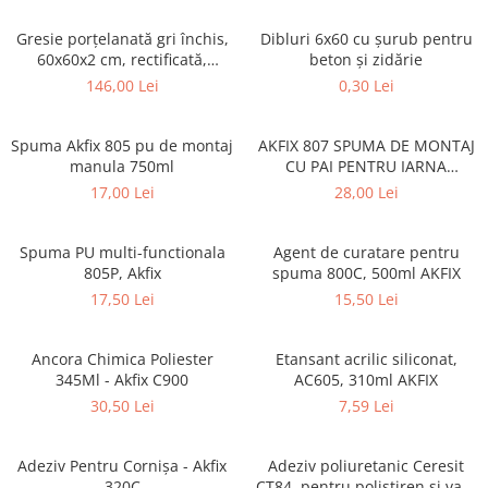
Termoizolatii
Gresie porțelanată gri închis,
Dibluri 6x60 cu șurub pentru
Accesorii pentru termosistem
60x60x2 cm, rectificată,
beton și zidărie
Colecție CASTONE - 6461-0314
Accesorii pentru vata
146,00 Lei
0,30 Lei
Coltare
Polistiren
Spuma Akfix 805 pu de montaj
AKFIX 807 SPUMA DE MONTAJ
manula 750ml
CU PAI PENTRU IARNA
Vata bazaltica
750ML(12)
17,00 Lei
28,00 Lei
Vata minerala
Vata minerala bazaltica
Spuma PU multi-functionala
Agent de curatare pentru
Tevi PVC
805P, Akfix
spuma 800C, 500ml AKFIX
Accesorii PVC
17,50 Lei
15,50 Lei
Vopsele
Vopsea lavabila pentru exterior
Ancora Chimica Poliester
Etansant acrilic siliconat,
Vopsea lavabila pentru interior
345Ml - Akfix C900
AC605, 310ml AKFIX
30,50 Lei
7,59 Lei
vopsele si lacuri
Pavele si borduri
Pavele
Adeziv Pentru Cornișa - Akfix
Adeziv poliuretanic Ceresit
320C
CT84, pentru polistiren si vata