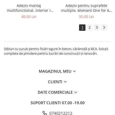
Adeziv montaj
Adeziv pentru suprafete
Rigole
multifunctional, interior /
multiple, Moment One for All
Trepte
exterior, Moment One for All
Universal, interior / exterior,
40,00 Lei
35,00 Lei
Crystal, transparent, 290 g
alb, 390 g
Gresie si faianta
1
2
3
Faianta
Gresie
Piatra decorativa
Dibluri cu șurub pentru fixări sigure în beton, cărămidă și BCA. Soluții
Accesorii distribuitoare
complete de prindere pentru lucrări de construcții și renovări.
Acoperis
Accesorii tigla/tabla
MAGAZINUL MEU
Tabla cutata
CLIENTI
Tigla ceramica
Tigla metalica
DATE COMERCIALE
Amenajari interioare
SUPORT CLIENTI
07.00 -19.00
BCA
Boltari din beton
0740212212