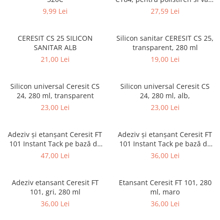
Borduri
bazaltica, 850 ml
9,99 Lei
27,59 Lei
Dale
Blocheti
CERESIT CS 25 SILICON
Silicon sanitar CERESIT CS 25,
SANITAR ALB
transparent, 280 ml
Boltari finisati
21,00 Lei
19,00 Lei
Bordura piscina
Capace de gard
Silicon universal Ceresit CS
Silicon universal Ceresit CS
24, 280 ml, transparent
24, 280 ml, alb,
Contratreapta
23,00 Lei
23,00 Lei
Delimitari
Elemente gard
Adeziv și etanșant Ceresit FT
Adeziv și etanșant Ceresit FT
Jardiniere
101 Instant Tack pe bază de
101 Instant Tack pe bază de
polimeri 280 ml transparent
polimeri 280 ml negru
47,00 Lei
36,00 Lei
Mobilier modular
Pas Japonez
Adeziv etansant Ceresit FT
Etansant Ceresit FT 101, 280
Pervaz geam piatra compozita
101, gri, 280 ml
ml, maro
Placi ceramice de exterior
36,00 Lei
36,00 Lei
Produse auxiliare