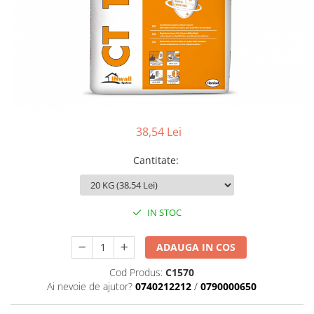
Termoizolatii
Accesorii pentru termosistem
Accesorii pentru vata
Coltare
Polistiren
Vata bazaltica
Vata minerala
38,54 Lei
Vata minerala bazaltica
Cantitate
:
Tevi PVC
Accesorii PVC
Vopsele
IN STOC
Vopsea lavabila pentru exterior
Vopsea lavabila pentru interior
ADAUGA IN COS
vopsele si lacuri
Cod Produs:
C1570
Pavele si borduri
Ai nevoie de ajutor?
0740212212
/
0790000650
Pavele