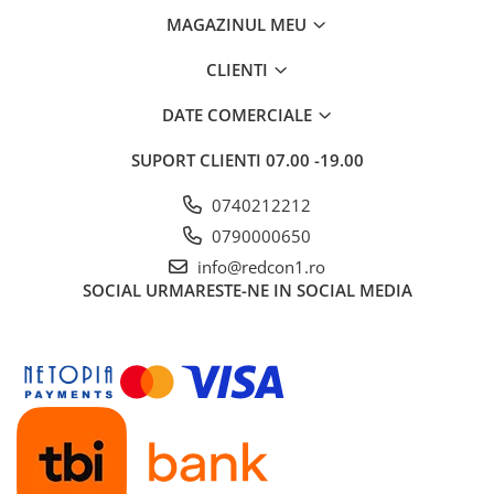
Gard
MAGAZINUL MEU
Plasa sudata eco
CLIENTI
Plasa sudata stas
DATE COMERCIALE
Tevi si profile metalice
Produse din lemn
SUPORT CLIENTI
07.00 -19.00
Produse pentru hidroizolații
0740212212
Profile metalice/Profile pentru gips-
0790000650
carton
info@redcon1.ro
Servicii transport
SOCIAL
URMARESTE-NE IN SOCIAL MEDIA
Sobe
Termice
Distribuitoare
Accesorii distribuitoare
Distribuitoare încălzire în
pardoseala
Țeavă încălzire în pardoseala