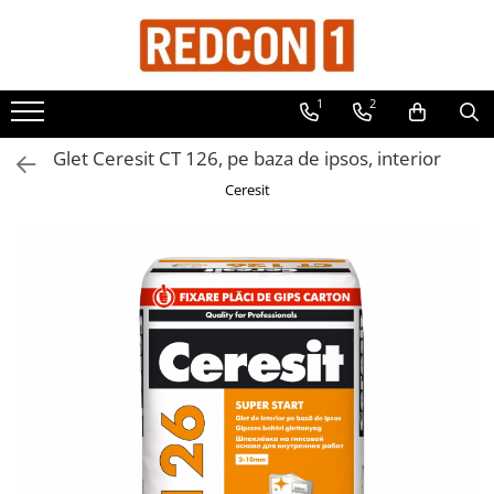
Toate Produsele
1
2
Materiale de constructii
Adezivi, mortare si tencuieli
Glet Ceresit CT 126, pe baza de ipsos, interior
Balast-nisip
Ceresit
Dibluri
Dibluri cu șurub
Echipamente de protectie
Grund pentru tencuiala decorativa
Placi gips carton
Roabe si Betoniere
Sisteme Gips-Carton
Suruburi
Tencuiala decorativa