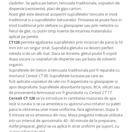
cladirilor. Se aplica pe beton, tencuiala traditionala, vopseluri de
Rigole
dispersie (rezistente), placi de gips-carton.
Acest glet este destinat acoperirii suprafetelor tencuite in mod
Trepte
traditional si a suprafetelor betoanelor. Finisarea se poate face in
mod traditional prin slefuire cu glasspapier sau prin netezire cu
Gresie si faianta
fierul de glet, cu putin timp inainte de intarirea materialului
Faianta
aplicat pe perete.
CT126
permite egalizarea suprafetelor prin incarcari de pana la 10
Gresie
mm intr-un singur strat. Suprafata gletuita va deveni perfect
Piatra decorativa
neteda si de un alb mat. Daca se doreste, gletul poate fi vopsit
dupa uscare cu vopseluri de dispersie sau pe baza de solventi
Accesorii distribuitoare
organici.
Acoperis
Suprafetele din beton si tencuiala traditionala pot fi reparate cu
mortarul
Ceresit CT 85
. Suprafetele lucioase pe care au
Accesorii tigla/tabla
fost aplicate vopseluri de ulei vor fi asperizate cu glasspapier si
Tabla cutata
apoi desprafuite. Suprafetele absorbante (ipsos, BCA, silicati sau
de provenienta lemnoasa) vor fi grunduite cu
Ceresit CT 17
.
Tigla ceramica
Ceresit CT 126
se va introduce in cantitatea masurata de apa
Tigla metalica
rece si curata si se va amesteca cu ajutorul unui rotator cu paleti
pana la obtinerea unei mase uniforme, fara aglomerari. Dupa 3-
Amenajari interioare
5 minute se va amesteca din nou. Masa pregatita trebuie utilizata
BCA
intr-un interval de aproximativ 40 - 60 minute de la preparare.
Astfel preparat, gletul se va aplica in strat uniform pe suport, cu
Boltari din beton
ajutorul fierul de glet.