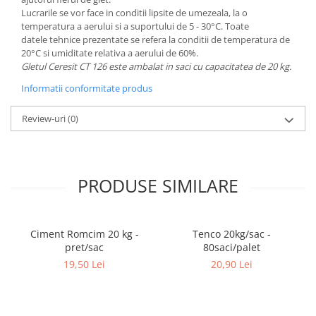
Caramida
Lucrarile se vor face in conditii lipsite de umezeala, la o
temperatura a aerului si a suportului de 5 - 30°C. Toate
Caramida aparenta
datele tehnice prezentate se refera la conditii de temperatura de
Caramida Porotherm
20°C si umiditate relativa a aerului de 60%.
Gletul Ceresit CT 126 este ambalat in saci cu capacitatea de 20 kg.
Cărămidă Brikston
Informatii conformitate produs
Cărămidă Cemacon
Electrocasnice
Review-uri
(0)
Elemente pentru gradina
Fier Beton
Pavele si borduri din piatra Andezit
PRODUSE SIMILARE
Albini
Produse din fier
Accesorii metalice
Ciment Romcim 20 kg -
Tenco 20kg/sac -
Accesorii metalice
pret/sac
80saci/palet
19,50 Lei
20,90 Lei
Accesorii metalice
Accesorii metalice
Cuie