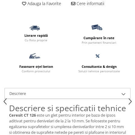
Borduri
Adauga la Favorite
Cere informatii
Dale
Blocheti
Boltari finisati
Livrare rapidă
Cumpărare în rate
Bordura piscina
Cu flota proprie
Prin parteneri financiari
Capace de gard
Contratreapta
Fasonare oțel beton
Consultanta & design
Delimitari
Conform proiectului
Soluții tehnice personalizate
Elemente gard
Jardiniere
Descriere
Mobilier modular
Descriere si specificatii tehnice
Pas Japonez
Pervaz geam piatra compozita
Ceresit CT 126
este un glet pentru interior pe baza de ipsos
aditivat pentru denivelari de la 2 la 10 mm. Se foloseste pentru
Placi ceramice de exterior
egalizarea suprafetelor si umplerea denivelarilor intre 2 si 10 mm
si obtinerea de suprafete netede pe pereti si plafoane in interiorul
Produse auxiliare