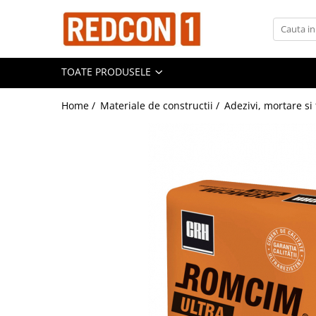
Toate Produsele
TOATE PRODUSELE
Materiale de constructii
Adezivi, mortare si tencuieli
Home /
Materiale de constructii /
Adezivi, mortare si 
Balast-nisip
Dibluri
Dibluri cu șurub
Echipamente de protectie
Grund pentru tencuiala decorativa
Placi gips carton
Roabe si Betoniere
Sisteme Gips-Carton
Suruburi
Tencuiala decorativa