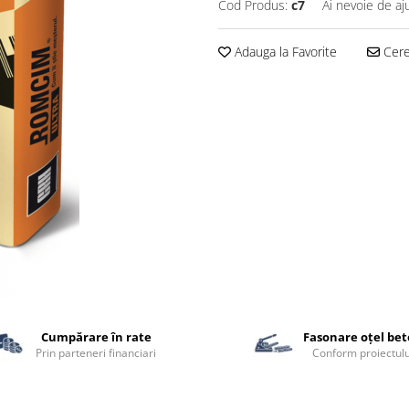
Cod Produs:
c7
Ai nevoie de aj
Adauga la Favorite
Cere 
Cumpărare în rate
Fasonare oțel be
Prin parteneri financiari
Conform proiectulu