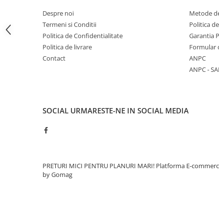
Rigole
Despre noi
Metode de
Termeni si Conditii
Politica d
Trepte
Politica de Confidentialitate
Garantia 
Gresie si faianta
Politica de livrare
Formular 
Faianta
Contact
ANPC
ANPC - SA
Gresie
Piatra decorativa
Accesorii distribuitoare
SOCIAL
URMARESTE-NE IN SOCIAL MEDIA
Acoperis
Accesorii tigla/tabla
Tabla cutata
Tigla ceramica
PRETURI MICI PENTRU PLANURI MARI!
Platforma E-commer
Tigla metalica
by Gomag
Amenajari interioare
BCA
Boltari din beton