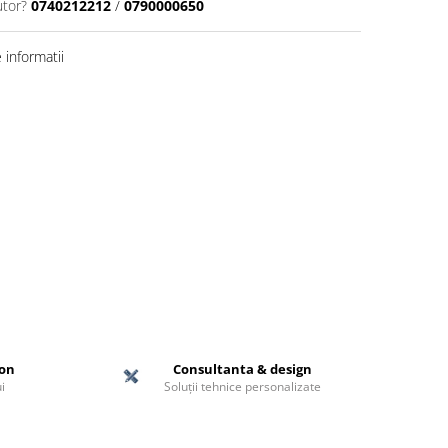
utor?
0740212212
/
0790000650
informatii
ton
Consultanta & design
i
Soluții tehnice personalizate