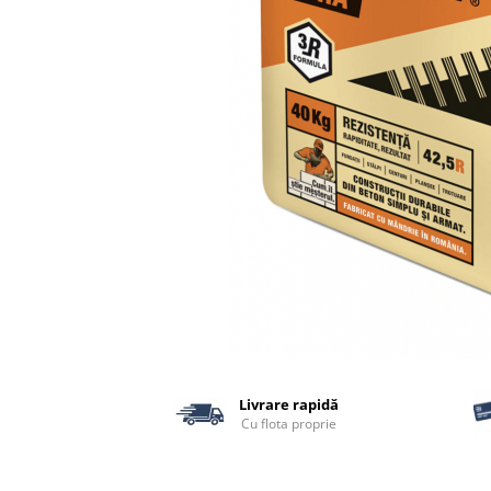
Termoizolatii
Accesorii pentru termosistem
Accesorii pentru vata
Coltare
Polistiren
Vata bazaltica
Vata minerala
Vata minerala bazaltica
Tevi PVC
Accesorii PVC
Vopsele
Vopsea lavabila pentru exterior
Vopsea lavabila pentru interior
Livrare rapidă
vopsele si lacuri
Cu flota proprie
Pavele si borduri
Pavele