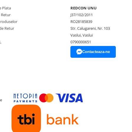
 Plata
REDCON UNU
e Retur
J37/102/2011
Produselor
RO28185839
de Retur
Str. Calugareni, Nr. 103
Vaslui, Vaslui
L
0790000651
Contacteaza-ne
ce