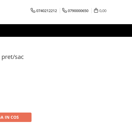
0740212212
0790000650
0,00
 pret/sac
A IN COS