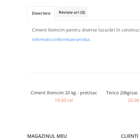
Borduri
Review-uri
(0)
Dale
Descriere
Blocheti
Ciment Romcim pentru diverse lucurări în construcț
Boltari finisati
Informatii conformitate produs
Bordura piscina
Capace de gard
Contratreapta
Delimitari
Elemente gard
Jardiniere
Ciment Romcim 20 kg - pret/sac
Tenco 20kg/sac 
Mobilier modular
19,50 Lei
20,90 
Pas Japonez
Pervaz geam piatra compozita
Placi ceramice de exterior
MAGAZINUL MEU
CLIENTI
Produse auxiliare