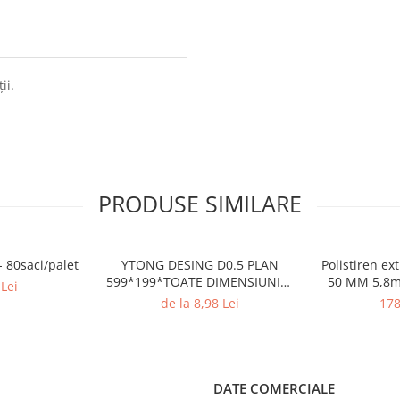
ii.
PRODUSE SIMILARE
- 80saci/palet
YTONG DESING D0.5 PLAN
Polistiren extrudat
599*199*TOATE DIMENSIUNILE
50 MM 5,8m
Lei
pret/buc
de la 8,98 Lei
178
DATE COMERCIALE