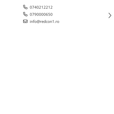
0740212212
0790000650
info@redcon1.ro