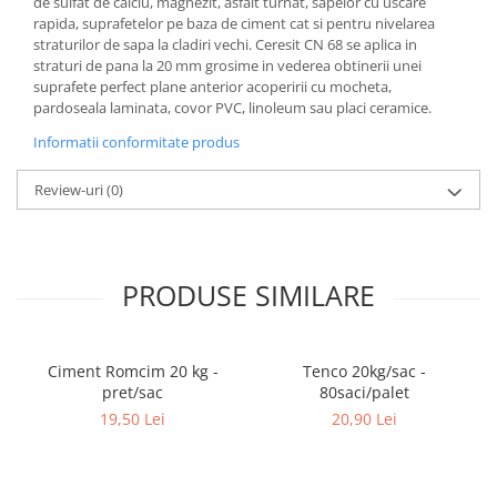
de sulfat de calciu, magnezit, asfalt turnat, sapelor cu uscare
rapida, suprafetelor pe baza de ciment cat si pentru nivelarea
straturilor de sapa la cladiri vechi. Ceresit CN 68 se aplica in
straturi de pana la 20 mm grosime in vederea obtinerii unei
suprafete perfect plane anterior acoperirii cu mocheta,
pardoseala laminata, covor PVC, linoleum sau placi ceramice.
Informatii conformitate produs
Review-uri
(0)
PRODUSE SIMILARE
Ciment Romcim 20 kg -
Tenco 20kg/sac -
pret/sac
80saci/palet
19,50 Lei
20,90 Lei