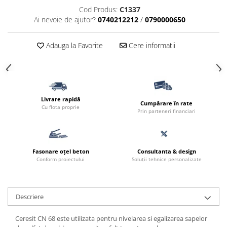
Cod Produs:
C1337
Ai nevoie de ajutor?
0740212212
/
0790000650
Adauga la Favorite
Cere informatii
Livrare rapidă
Cumpărare în rate
Cu flota proprie
Prin parteneri financiari
Fasonare oțel beton
Consultanta & design
Conform proiectului
Soluții tehnice personalizate
Descriere
Ceresit CN 68 este utilizata pentru nivelarea si egalizarea sapelor