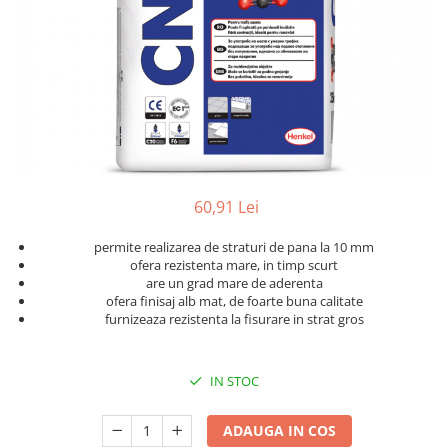
Accesorii pentru termosistem
Pas Japonez
Accesorii pentru vata
Pervaz geam piatra compozita
Coltare
Placi ceramice de exterior
Polistiren
Produse auxiliare
Vata bazaltica
Rigole
Vata minerala
Vata minerala bazaltica
Trepte
Tevi PVC
60,91 Lei
Accesorii PVC
permite realizarea de straturi de pana la 10 mm
Vopsele
ofera rezistenta mare, in timp scurt
are un grad mare de aderenta
Vopsea lavabila pentru exterior
ofera finisaj alb mat, de foarte buna calitate
Vopsea lavabila pentru interior
furnizeaza rezistenta la fisurare in strat gros
vopsele si lacuri
IN STOC
ADAUGA IN COS