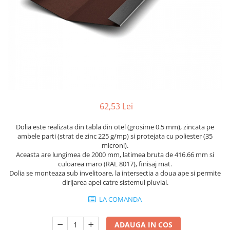
Accesorii pentru termosistem
Pas Japonez
Accesorii pentru vata
Pervaz geam piatra compozita
Coltare
Placi ceramice de exterior
Polistiren
Produse auxiliare
Vata bazaltica
Rigole
Vata minerala
Vata minerala bazaltica
Trepte
Tevi PVC
62,53 Lei
Accesorii PVC
Dolia este realizata din tabla din otel (grosime 0.5 mm), zincata pe
Vopsele
ambele parti (strat de zinc 225 g/mp) si protejata cu poliester (35
microni).
Vopsea lavabila pentru exterior
Aceasta are lungimea de 2000 mm, latimea bruta de 416.66 mm si
Vopsea lavabila pentru interior
culoarea maro (RAL 8017), finisaj mat.
Dolia se monteaza sub invelitoare, la intersectia a doua ape si permite
vopsele si lacuri
dirijarea apei catre sistemul pluvial.
LA COMANDA
ADAUGA IN COS