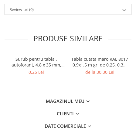
Review-uri
(0)
PRODUSE SIMILARE
Surub pentru tabla ,
Tabla cutata maro RAL 8017
autoforant, 4.8 x 35 mm,
0.9x1.5 m gr. de 0.25, 0.30,
250 bucati/cutie
0.35 mm
0,25 Lei
de la 30,30 Lei
MAGAZINUL MEU
CLIENTI
DATE COMERCIALE