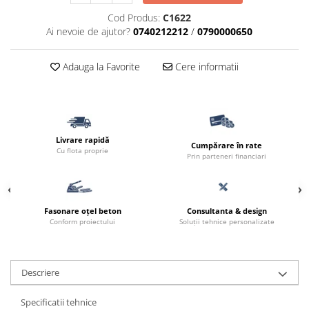
Cod Produs:
C1622
Ai nevoie de ajutor?
0740212212
/
0790000650
Adauga la Favorite
Cere informatii
Livrare rapidă
Cumpărare în rate
Cu flota proprie
Prin parteneri financiari
Fasonare oțel beton
Consultanta & design
Conform proiectului
Soluții tehnice personalizate
Descriere
Specificatii tehnice