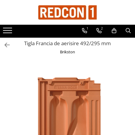
Toate Produsele
1
2
Materiale de constructii
Adezivi, mortare si tencuieli
Tigla Francia de aerisire 492/295 mm
Balast-nisip
Brikston
Dibluri
Dibluri cu șurub
Echipamente de protectie
Grund pentru tencuiala decorativa
Placi gips carton
Roabe si Betoniere
Sisteme Gips-Carton
Suruburi
Tencuiala decorativa