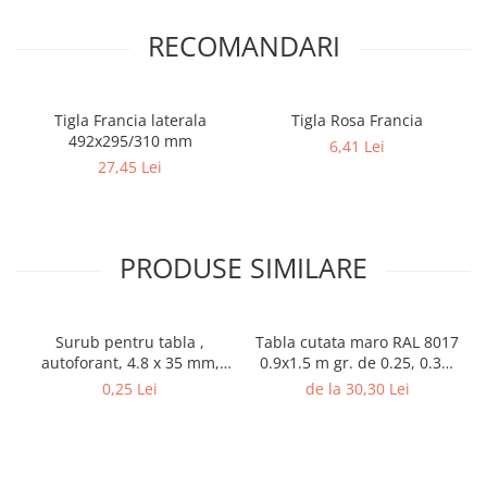
Rigole
RECOMANDARI
Trepte
Gresie si faianta
Tigla Francia laterala
Tigla Rosa Francia
Faianta
492x295/310 mm
6,41 Lei
Gresie
27,45 Lei
Piatra decorativa
Accesorii distribuitoare
Acoperis
PRODUSE SIMILARE
Accesorii tigla/tabla
Tabla cutata
Surub pentru tabla ,
Tabla cutata maro RAL 8017
Tigla ceramica
autoforant, 4.8 x 35 mm,
0.9x1.5 m gr. de 0.25, 0.30,
Tigla metalica
250 bucati/cutie
0.35 mm
0,25 Lei
de la 30,30 Lei
Amenajari interioare
BCA
Boltari din beton