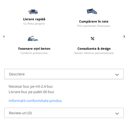
Borduri
Dale
Livrare rapidă
Blocheti
Cumpărare în rate
Cu flota proprie
Prin parteneri financiari
Boltari finisati
Bordura piscina
Capace de gard
Fasonare oțel beton
Consultanta & design
Conform proiectului
Soluții tehnice personalizate
Contratreapta
Delimitari
Elemente gard
Descriere
Jardiniere
Necesar buc pe ml-2.4 buc
Mobilier modular
Livrare buc pe palet-60 buc
Pas Japonez
Informatii conformitate produs
Pervaz geam piatra compozita
Review-uri
(0)
Placi ceramice de exterior
Produse auxiliare