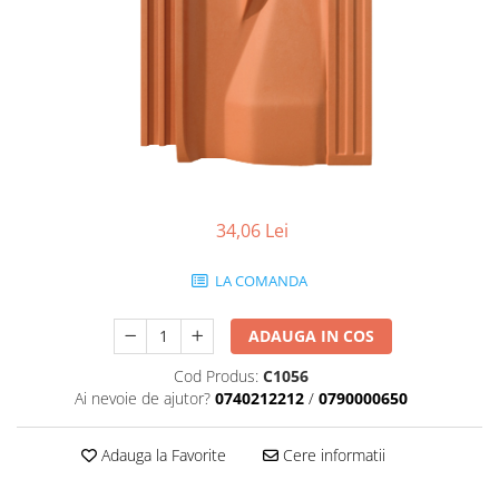
Termoizolatii
Accesorii pentru termosistem
Accesorii pentru vata
Coltare
Polistiren
Vata bazaltica
Vata minerala
34,06 Lei
Vata minerala bazaltica
Tevi PVC
LA COMANDA
Accesorii PVC
Vopsele
ADAUGA IN COS
Vopsea lavabila pentru exterior
Cod Produs:
C1056
Vopsea lavabila pentru interior
Ai nevoie de ajutor?
0740212212
/
0790000650
vopsele si lacuri
Pavele si borduri
Adauga la Favorite
Cere informatii
Pavele