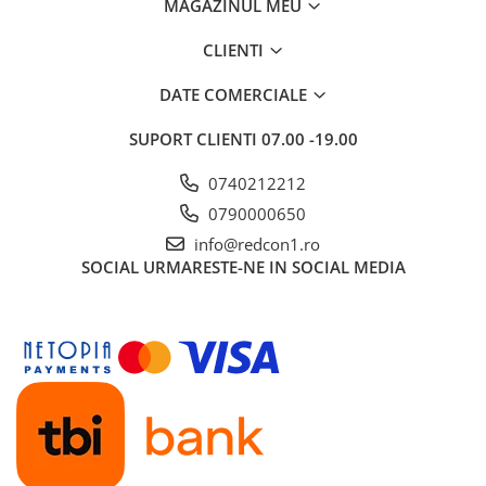
MAGAZINUL MEU
Caramida
Caramida aparenta
CLIENTI
Caramida Porotherm
DATE COMERCIALE
Cărămidă Brikston
SUPORT CLIENTI
07.00 -19.00
Cărămidă Cemacon
Electrocasnice
0740212212
Elemente pentru gradina
0790000650
Fier Beton
info@redcon1.ro
Pavele si borduri din piatra Andezit
SOCIAL
URMARESTE-NE IN SOCIAL MEDIA
Albini
Produse din fier
Accesorii metalice
Accesorii metalice
Accesorii metalice
Accesorii metalice
Cuie