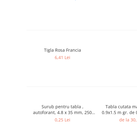
Borduri
Dale
Blocheti
Boltari finisati
Bordura piscina
Tigla Rosa Francia
Capace de gard
6,41 Lei
Contratreapta
Delimitari
Elemente gard
Jardiniere
Mobilier modular
Surub pentru tabla ,
Tabla cutata m
Pas Japonez
autoforant, 4.8 x 35 mm, 250
0.9x1.5 m gr. de 0
Pervaz geam piatra compozita
bucati/cutie
m
0,25 Lei
de la 30,
Placi ceramice de exterior
Produse auxiliare