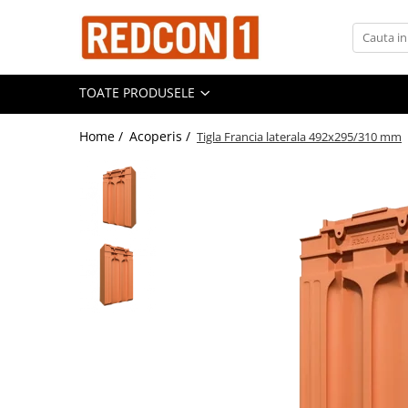
Toate Produsele
TOATE PRODUSELE
Materiale de constructii
Adezivi, mortare si tencuieli
Home /
Acoperis /
Tigla Francia laterala 492x295/310 mm
Balast-nisip
Dibluri
Dibluri cu șurub
Echipamente de protectie
Grund pentru tencuiala decorativa
Placi gips carton
Roabe si Betoniere
Sisteme Gips-Carton
Suruburi
Tencuiala decorativa