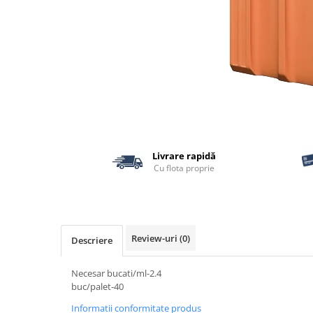
Termoizolatii
Accesorii pentru termosistem
Accesorii pentru vata
Coltare
Polistiren
Vata bazaltica
Vata minerala
Vata minerala bazaltica
Livrare rapidă
Tevi PVC
Cu flota proprie
Accesorii PVC
Vopsele
Vopsea lavabila pentru exterior
Review-uri
(0)
Descriere
Vopsea lavabila pentru interior
vopsele si lacuri
Necesar bucati/ml-2.4
Pavele si borduri
buc/palet-40
Pavele
Informatii conformitate produs