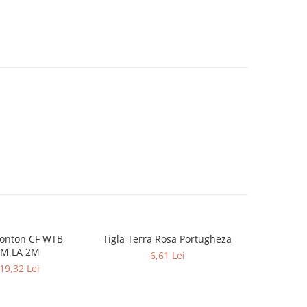
ronton CF WTB
Tigla Terra Rosa Portugheza
Tabla tip 
NOU
M LA 2M
0.35 mm, 0
6,61 Lei
 19,32 Lei
de