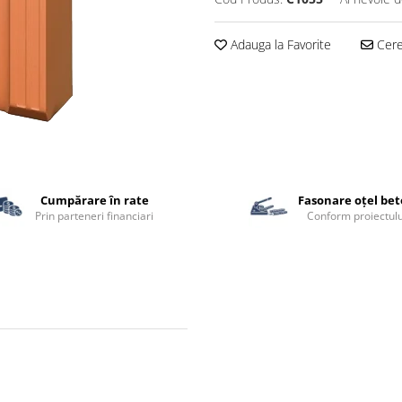
Adauga la Favorite
Cere 
Cumpărare în rate
Fasonare oțel be
Prin parteneri financiari
Conform proiectulu