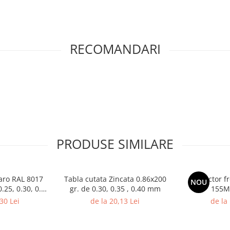
RECOMANDARI
PRODUSE SIMILARE
aro RAL 8017
Tabla cutata Zincata 0.86x200
Colector f
NOU
.25, 0.30, 0.35
gr. de 0.30, 0.35 , 0.40 mm
155M
m
30 Lei
de la 20,13 Lei
de la