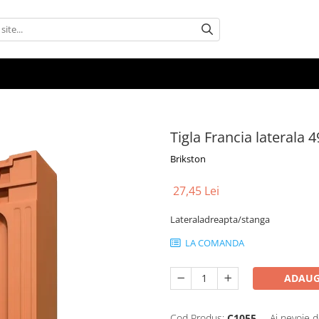
Tigla Francia lateral
Brikston
27,45 Lei
Lateraladreapta/stanga
LA COMANDA
ADAUG
Cod Produs:
C1055
Ai nevoie d