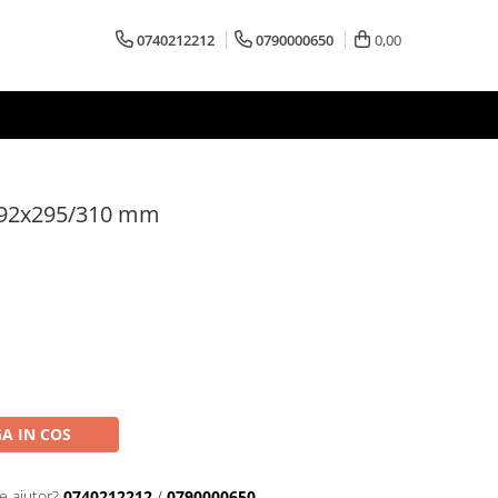
0740212212
0790000650
0,00
a 492x295/310 mm
A IN COS
e ajutor?
0740212212
/
0790000650