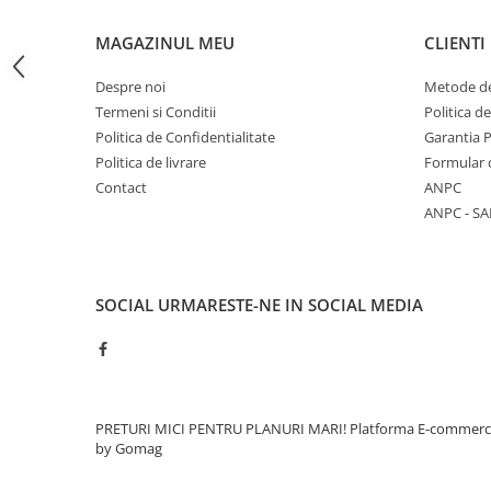
Rigole
MAGAZINUL MEU
CLIENTI
Trepte
Despre noi
Metode de
Gresie si faianta
Termeni si Conditii
Politica d
Faianta
Politica de Confidentialitate
Garantia 
Gresie
Politica de livrare
Formular 
Contact
ANPC
Piatra decorativa
ANPC - SA
Accesorii distribuitoare
Acoperis
Accesorii tigla/tabla
SOCIAL
URMARESTE-NE IN SOCIAL MEDIA
Tabla cutata
Tigla ceramica
Tigla metalica
Amenajari interioare
PRETURI MICI PENTRU PLANURI MARI!
Platforma E-commer
BCA
by Gomag
Boltari din beton