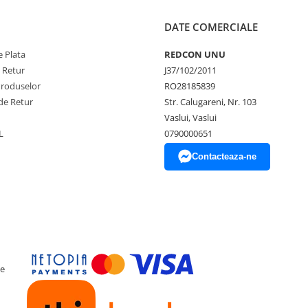
DATE COMERCIALE
 Plata
REDCON UNU
e Retur
J37/102/2011
Produselor
RO28185839
de Retur
Str. Calugareni, Nr. 103
Vaslui, Vaslui
L
0790000651
Contacteaza-ne
ce