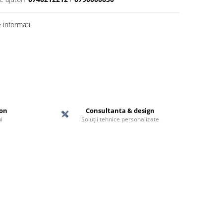
informatii
ton
Consultanta & design
i
Soluții tehnice personalizate