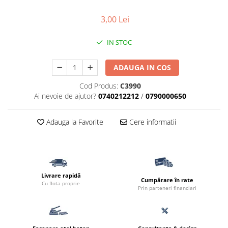
Termoizolatii
3,00 Lei
Accesorii pentru termosistem
Accesorii pentru vata
IN STOC
Coltare
Polistiren
ADAUGA IN COS
Vata bazaltica
Cod Produs:
C3990
Vata minerala
Ai nevoie de ajutor?
0740212212
/
0790000650
Vata minerala bazaltica
Tevi PVC
Adauga la Favorite
Cere informatii
Accesorii PVC
Vopsele
Vopsea lavabila pentru exterior
Livrare rapidă
Vopsea lavabila pentru interior
Cumpărare în rate
Cu flota proprie
Prin parteneri financiari
vopsele si lacuri
Pavele si borduri
Pavele