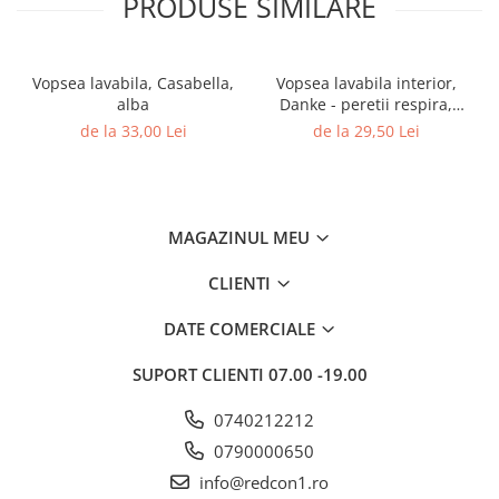
PRODUSE SIMILARE
Rigole
Trepte
Vopsea lavabila, Casabella,
Vopsea lavabila interior,
Gresie si faianta
alba
Danke - peretii respira,
alba,
Faianta
de la 33,00 Lei
de la 29,50 Lei
Gresie
Piatra decorativa
Accesorii distribuitoare
MAGAZINUL MEU
Acoperis
CLIENTI
Accesorii tigla/tabla
Tabla cutata
DATE COMERCIALE
Tigla ceramica
SUPORT CLIENTI
07.00 -19.00
Tigla metalica
0740212212
Amenajari interioare
0790000650
BCA
info@redcon1.ro
Boltari din beton