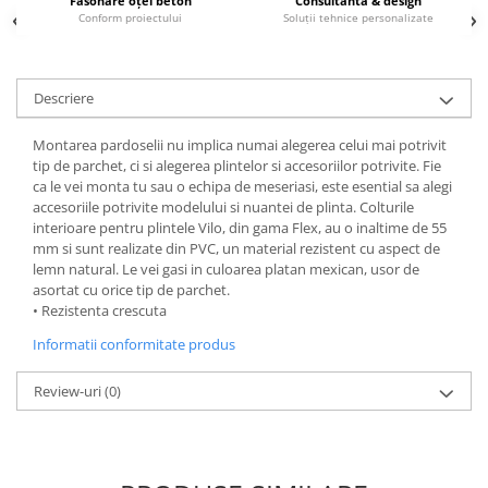
Fasonare oțel beton
Consultanta & design
Borduri
Conform proiectului
Soluții tehnice personalizate
Dale
Blocheti
Descriere
Boltari finisati
Montarea pardoselii nu implica numai alegerea celui mai potrivit
Bordura piscina
tip de parchet, ci si alegerea plintelor si accesoriilor potrivite. Fie
Capace de gard
ca le vei monta tu sau o echipa de meseriasi, este esential sa alegi
accesoriile potrivite modelului si nuantei de plinta. Colturile
Contratreapta
interioare pentru plintele Vilo, din gama Flex, au o inaltime de 55
Delimitari
mm si sunt realizate din PVC, un material rezistent cu aspect de
lemn natural. Le vei gasi in culoarea platan mexican, usor de
Elemente gard
asortat cu orice tip de parchet.
• Rezistenta crescuta
Jardiniere
Informatii conformitate produs
Mobilier modular
Pas Japonez
Review-uri
(0)
Pervaz geam piatra compozita
Placi ceramice de exterior
Produse auxiliare