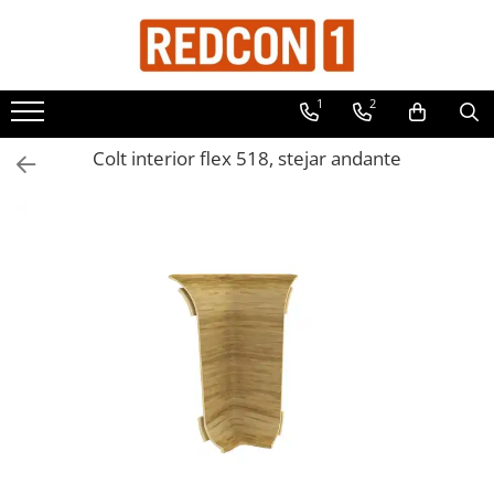
Toate Produsele
1
2
Materiale de constructii
Adezivi, mortare si tencuieli
Colt interior flex 518, stejar andante
Balast-nisip
Dibluri
Dibluri cu șurub
Echipamente de protectie
Grund pentru tencuiala decorativa
Placi gips carton
Roabe si Betoniere
Sisteme Gips-Carton
Suruburi
Tencuiala decorativa