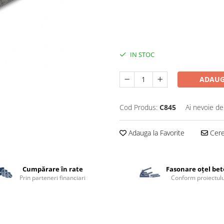
IN STOC
ADAUG
Cod Produs:
C845
Ai nevoie de
Adauga la Favorite
Cere 
Cumpărare în rate
Fasonare oțel be
Prin parteneri financiari
Conform proiectulu