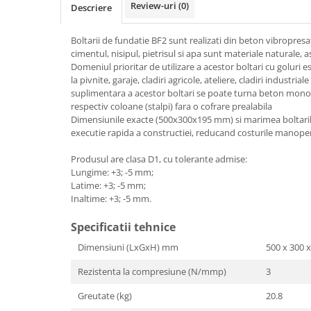
Review-uri
(0)
Borduri
Descriere
Dale
Boltarii de fundatie BF2 sunt realizati din beton vibropresat
Blocheti
cimentul, nisipul, pietrisul si apa sunt materiale naturale, 
Domeniul prioritar de utilizare a acestor boltari cu goluri 
Boltari finisati
la pivnite, garaje, cladiri agricole, ateliere, cladiri industrial
Bordura piscina
suplimentara a acestor boltari se poate turna beton monoli
respectiv coloane (stalpi) fara o cofrare prealabila
Capace de gard
Dimensiunile exacte (500x300x195 mm) si marimea boltaril
executie rapida a constructiei, reducand costurile manoper
Contratreapta
Delimitari
Produsul are clasa D1, cu tolerante admise:
Lungime: +3; -5 mm;
Elemente gard
Latime: +3; -5 mm;
Inaltime: +3; -5 mm.
Jardiniere
Mobilier modular
Specificatii tehnice
Pas Japonez
Dimensiuni (LxGxH) mm
500 x 300 
Pervaz geam piatra compozita
Rezistenta la compresiune (N/mmp)
3
Placi ceramice de exterior
Greutate (kg)
20.8
Produse auxiliare