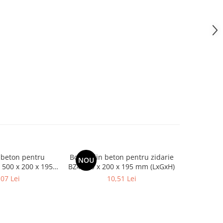
 beton pentru
Boltar din beton pentru zidarie
Boltar din 
NOU
NOU
 500 x 200 x 195
BZ4 400 x 200 x 195 mm (LxGxH)
BZ3 400 x 
(LxGxH)
,07 Lei
10,51 Lei