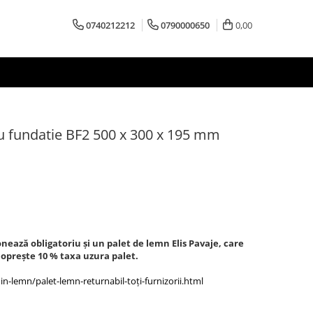
0740212212
0790000650
0,00
ru fundatie BF2 500 x 300 x 195 mm
ionează obligatoriu și un palet de lemn Elis Pavaje, care
 oprește 10 % taxa uzura palet.
-lemn/palet-lemn-returnabil-toți-furnizorii.html