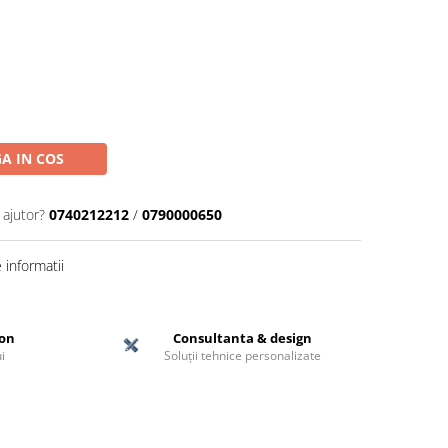
A IN COS
 ajutor?
0740212212
/
0790000650
informatii
ton
Consultanta & design
i
Soluții tehnice personalizate