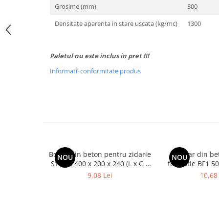
Grosime (mm)
300
Rigole
Densitate aparenta in stare uscata (kg/mc)
1300
Trepte
Gresie si faianta
Faianta
Paletul nu este inclus in pret !!!
Gresie
Informatii conformitate produs
Piatra decorativa
Accesorii distribuitoare
Acoperis
Accesorii tigla/tabla
Tabla cutata
Boltar din beton pentru zidarie
Boltar din b
Tigla ceramica
NOU
NOU
SY145, 400 x 200 x 240 (L x G x
fundatie BF1 50
Tigla metalica
H)
mm (Lx
9,08 Lei
10,68 
Amenajari interioare
BCA
Boltari din beton