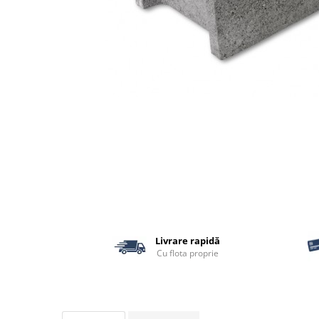
Termoizolatii
Accesorii pentru termosistem
Accesorii pentru vata
Coltare
Polistiren
Vata bazaltica
Vata minerala
Vata minerala bazaltica
Tevi PVC
Accesorii PVC
Vopsele
Vopsea lavabila pentru exterior
Livrare rapidă
Vopsea lavabila pentru interior
Cu flota proprie
vopsele si lacuri
Pavele si borduri
Pavele