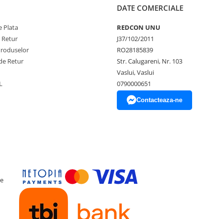
DATE COMERCIALE
 Plata
REDCON UNU
e Retur
J37/102/2011
Produselor
RO28185839
de Retur
Str. Calugareni, Nr. 103
Vaslui, Vaslui
L
0790000651
Contacteaza-ne
ce