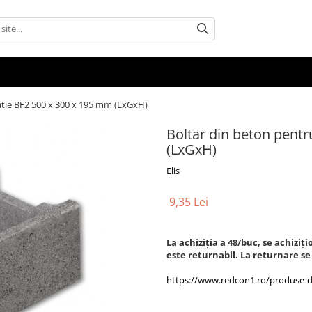
atie BF2 500 x 300 x 195 mm (LxGxH)
Boltar din beton pent
(LxGxH)
Elis
9,35 Lei
La achiziția a 48/buc, se achiziț
este returnabil. La returnare se
https://www.redcon1.ro/produse-din