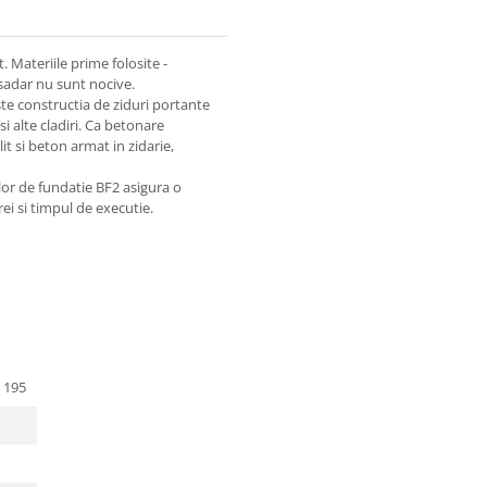
. Materiile prime folosite -
asadar nu sunt nocive.
este constructia de ziduri portante
e si alte cladiri. Ca betonare
t si beton armat in zidarie,
or de fundatie BF2 asigura o
ei si timpul de executie.
x 195