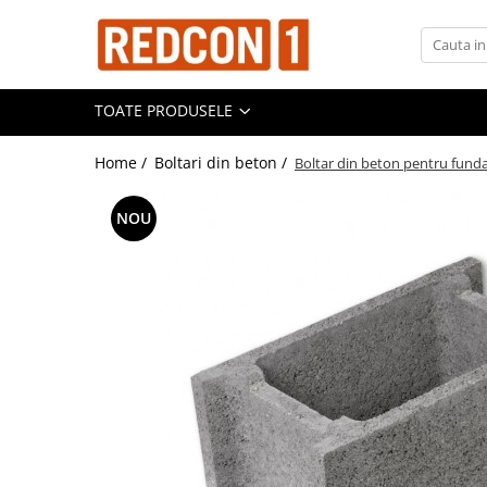
Toate Produsele
TOATE PRODUSELE
Materiale de constructii
Adezivi, mortare si tencuieli
Home /
Boltari din beton /
Boltar din beton pentru fund
Balast-nisip
Dibluri
NOU
Dibluri cu șurub
Echipamente de protectie
Grund pentru tencuiala decorativa
Placi gips carton
Roabe si Betoniere
Sisteme Gips-Carton
Suruburi
Tencuiala decorativa