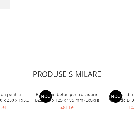
PRODUSE SIMILARE
eton pentru
Boltar din beton pentru zidarie
Boltar din
NOU
NOU
0 x 250 x 195
BZ2 400 x 125 x 195 mm (LxGxH)
fundatie BF3
GxH)
mm 
Lei
6,81 Lei
10