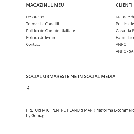
Caramida
MAGAZINUL MEU
CLIENTI
Caramida aparenta
Despre noi
Metode de
Caramida Porotherm
Termeni si Conditii
Politica d
Cărămidă Brikston
Politica de Confidentialitate
Garantia 
Politica de livrare
Formular 
Cărămidă Cemacon
Contact
ANPC
Electrocasnice
ANPC - SA
Elemente pentru gradina
Fier Beton
Pavele si borduri din piatra Andezit
SOCIAL
URMARESTE-NE IN SOCIAL MEDIA
Albini
Produse din fier
Accesorii metalice
Accesorii metalice
PRETURI MICI PENTRU PLANURI MARI!
Platforma E-commer
Accesorii metalice
by Gomag
Accesorii metalice
Cuie