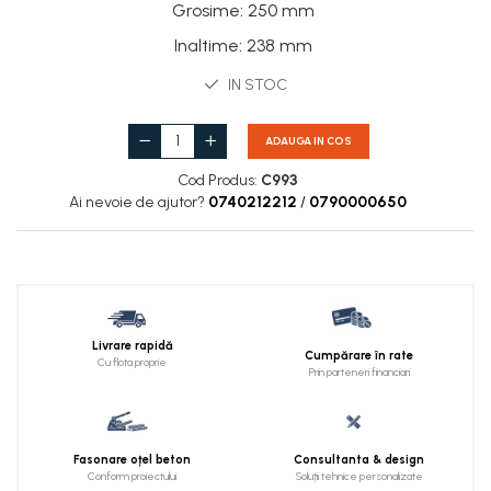
Grosime
:
250 mm
Inaltime
:
238 mm
IN STOC
ADAUGA IN COS
Cod Produs:
C993
Ai nevoie de ajutor?
0740212212
/
0790000650
Livrare rapidă
Cumpărare în rate
Cu flota proprie
Prin parteneri financiari
Fasonare oțel beton
Consultanta & design
Conform proiectului
Soluții tehnice personalizate