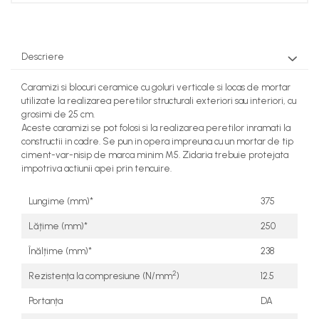
Descriere
Caramizi si blocuri ceramice cu goluri verticale si locas de mortar
utilizate la realizarea peretilor structurali exteriori sau interiori, cu
grosimi de 25 cm.
Aceste caramizi se pot folosi si la realizarea peretilor inramati la
constructii in cadre. Se pun in opera impreuna cu un mortar de tip
ciment-var-nisip de marca minim M5. Zidaria trebuie protejata
impotriva actiunii apei prin tencuire.
Lungime (mm)*
375
Lățime (mm)*
250
Înălțime (mm)*
238
2
Rezistența la compresiune (N/mm
)
12.5
Portanța
DA