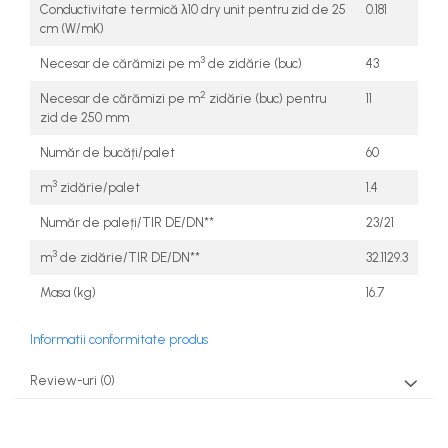
Conductivitate termică λ10 dry unit pentru zid de 25
0.181
cm (W/mK)
3
Necesar de cărămizi pe m
de zidărie (buc)
43
2
Necesar de cărămizi pe m
zidărie (buc) pentru
11
zid de 250 mm
Număr de bucăți/palet
60
3
m
zidărie/palet
1.4
Număr de paleți/TIR DE/DN**
23/21
3
m
de zidărie/TIR DE/DN**
32.1129.3
Masa (kg)
16.7
Informatii conformitate produs
Review-uri
(0)