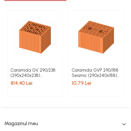
Caramida GV 290/238
Caramida GVP 290/188
(290x240x238)
Seismic (290x240x188)
pret/palet 80 buc
pret/buc
814,40 Lei
10,79 Lei
Magazinul meu