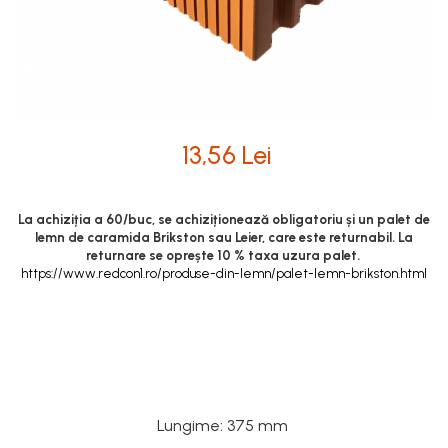
Mobilier modular
Termoizolatii
Pas Japonez
Accesorii pentru termosistem
Pervaz geam piatra compozita
Accesorii pentru vata
Placi ceramice de exterior
Coltare
Polistiren
Produse auxiliare
13,56 Lei
Vata bazaltica
Rigole
Vata minerala
Trepte
Vata minerala bazaltica
La achiziția a 60/buc, se achiziționează obligatoriu și un palet de
lemn de caramida Brikston sau Leier, care este returnabil. La
Tevi PVC
returnare se oprește 10 % taxa uzura palet.
https://www.redcon1.ro/produse-din-lemn/palet-lemn-brikston.html
Accesorii PVC
Vopsele
Vopsea lavabila pentru exterior
Vopsea lavabila pentru interior
vopsele si lacuri
Lungime
:
375 mm