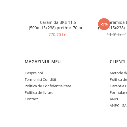
Caramida
Caramida aparenta
Caramida Porotherm
Caramida BKS 11.5
Caramida 
-9%
(500x115x238) pret/mc 70 buc/
(500x115x238) 
Cărămidă Brikston
mc
11.5 NF - 
770,70 Lei
11,01 Lei
1
Cărămidă Cemacon
Electrocasnice
Elemente pentru gradina
Fier Beton
MAGAZINUL MEU
CLIENTI
Pavele si borduri din piatra Andezit
Despre noi
Metode de
Albini
Termeni si Conditii
Politica d
Produse din fier
Politica de Confidentialitate
Garantia 
Accesorii metalice
Politica de livrare
Formular 
Accesorii metalice
Contact
ANPC
ANPC - SA
Accesorii metalice
Accesorii metalice
Cuie