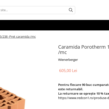
/238 -Pret caramida /mc
Caramida Porotherm 1
/mc
Wienerberger
605,00 Lei
Pentru fiecare 90 buc cumparate
este returnabil.
La returnare se oprește 10 % ta
https://www.redcon1.ro/produse-din