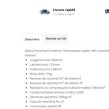
Borduri
Dale
Livrare rapidă
Cu flota proprie
Blocheti
Boltari finisati
Bordura piscina
Review-uri
(0)
Descriere
Capace de gard
Contratreapta
Gama Porotherm Interior: frumusetea caselor din caramida v
Delimitari
interior!
Lungime (mm) 500mm
Elemente gard
Latime (mm) 115mm
Inaltime (mm) 238mm
Jardiniere
Masa (KG) 11Kg
Mobilier modular
Necesar de caramizi/m² de zidarie 8
Necesar de caramizi/m³ de zidarie 70
Pas Japonez
Rezistenta la compresiune (valoare medie) 10N/mm²
Conductivitatea termica λ10dry 0,290
Pervaz geam piatra compozita
Densitate aparenta 750Kg/m³
Placi ceramice de exterior
Clasa de reactie la foc A1
Livrare (buc /palet) 90
Produse auxiliare