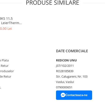
PRODUSE SIMILARE
BKS 11,5
- LeierTherm
pret/buc
0,00 Lei
DATE COMERCIALE
 Plata
REDCON UNU
e Retur
J37/102/2011
Produselor
RO28185839
de Retur
Str. Calugareni, Nr. 103
Vaslui, Vaslui
L
0790000651
Contacteaza-ne