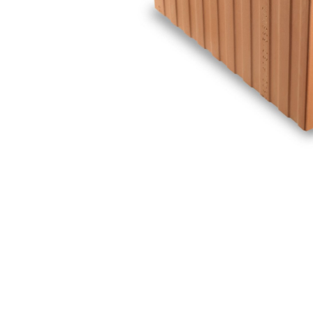
Termoizolatii
Accesorii pentru termosistem
Accesorii pentru vata
Coltare
Polistiren
Vata bazaltica
Vata minerala
Vata minerala bazaltica
Tevi PVC
Accesorii PVC
Vopsele
Vopsea lavabila pentru exterior
Vopsea lavabila pentru interior
vopsele si lacuri
Pavele si borduri
Pavele