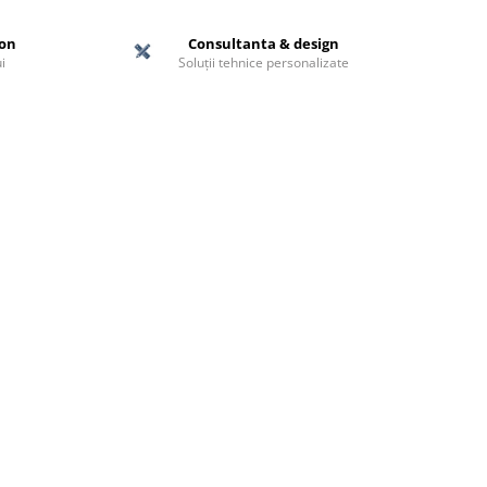
ton
Consultanta & design
i
Soluții tehnice personalizate