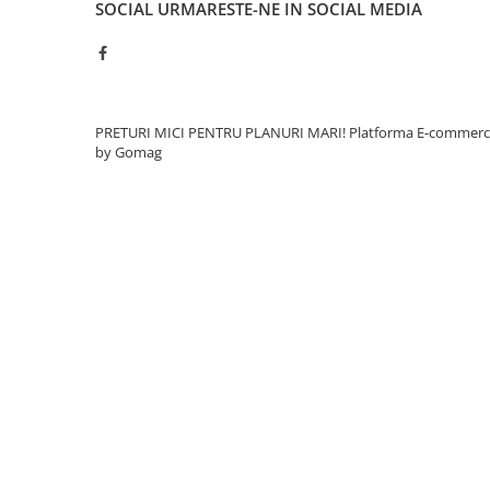
SOCIAL
URMARESTE-NE IN SOCIAL MEDIA
Gard
Plasa sudata eco
Plasa sudata stas
Tevi si profile metalice
PRETURI MICI PENTRU PLANURI MARI!
Platforma E-commer
by Gomag
Produse din lemn
Produse pentru hidroizolații
Profile metalice/Profile pentru gips-
carton
Servicii transport
Sobe
Termice
Distribuitoare
Accesorii distribuitoare
Distribuitoare încălzire în
pardoseala
Țeavă încălzire în pardoseala