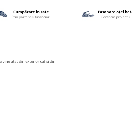
Cumpărare în rate
Fasonare oțel be
Prin parteneri financiari
Conform proiectulu
ine atat din exterior cat si din