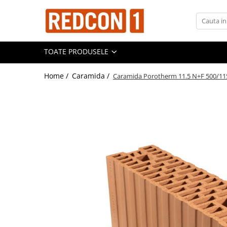
Toate Produsele
TOATE PRODUSELE
Materiale de constructii
Adezivi, mortare si tencuieli
Home /
Caramida /
Caramida Porotherm 11.5 N+F 500/115
Balast-nisip
Dibluri
Dibluri cu șurub
Echipamente de protectie
Grund pentru tencuiala decorativa
Placi gips carton
Roabe si Betoniere
Sisteme Gips-Carton
Suruburi
Tencuiala decorativa