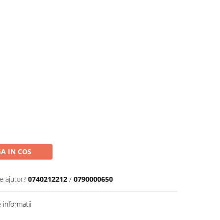
A IN COS
e ajutor?
0740212212
/
0790000650
informatii