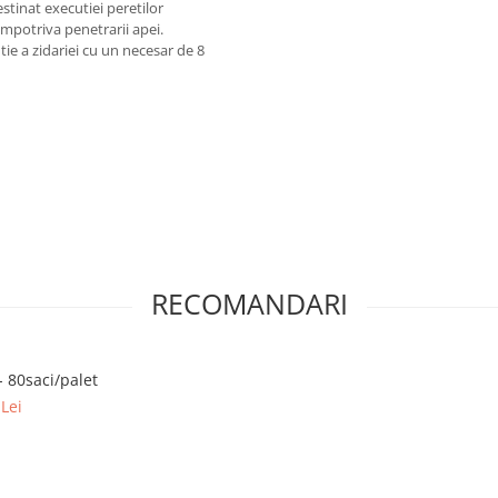
stinat executiei peretilor
impotriva penetrarii apei.
e a zidariei cu un necesar de 8
RECOMANDARI
- 80saci/palet
Lei