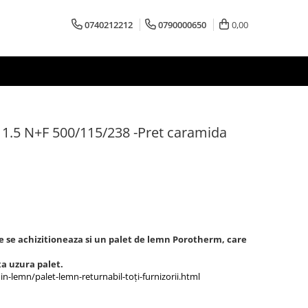
0740212212
0790000650
0,00
1.5 N+F 500/115/238 -Pret caramida
 se achizitioneaza si un palet de lemn Porotherm, care
xa uzura palet.
-lemn/palet-lemn-returnabil-toți-furnizorii.html