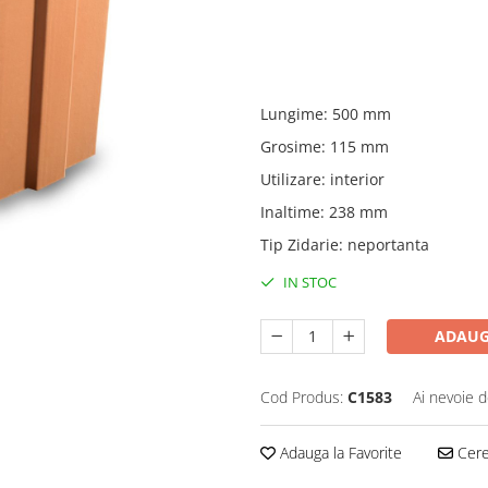
Lungime
:
500 mm
Grosime
:
115 mm
Utilizare
:
interior
Inaltime
:
238 mm
Tip Zidarie
:
neportanta
IN STOC
ADAUG
Cod Produs:
C1583
Ai nevoie d
Adauga la Favorite
Cere 