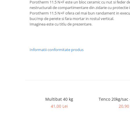
Porotherm 11.5 N+F este un bloc ceramic cu nut si feder de
Rigole
nestructurali de compartimentare din zidarie cu protectie 
Porotherm 11.5 N+F ofera cel mai bun randament in executi
Trepte
buc/mp de perete si fara mortar in rostul vertical.
Imaginea este cu titlu de prezentare.
Gresie si faianta
Faianta
Gresie
Informatii conformitate produs
Piatra decorativa
Accesorii distribuitoare
Acoperis
Accesorii tigla/tabla
Tabla cutata
Tigla ceramica
Multibat 40 kg
Tenco 20kg/sac 
Tigla metalica
41,00 Lei
20,90 
Amenajari interioare
BCA
Boltari din beton