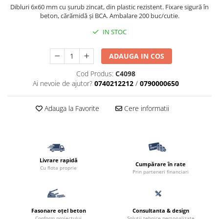
Dibluri 6x60 mm cu șurub zincat, din plastic rezistent. Fixare sigură în
beton, cărămidă și BCA. Ambalare 200 buc/cutie.
IN STOC
ADAUGA IN COS
Cod Produs:
C4098
Ai nevoie de ajutor?
0740212212
/
0790000650
Adauga la Favorite
Cere informatii
Livrare rapidă
Cumpărare în rate
Cu flota proprie
Prin parteneri financiari
Fasonare oțel beton
Consultanta & design
Conform proiectului
Soluții tehnice personalizate