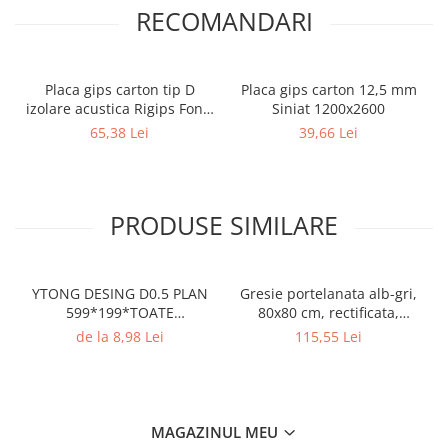
RECOMANDARI
Placa gips carton tip D
Placa gips carton 12,5 mm
izolare acustica Rigips Fonic
Siniat 1200x2600
12.5 x 1200 x 2600 mm
65,38 Lei
39,66 Lei
PRODUSE SIMILARE
YTONG DESING D0.5 PLAN
Gresie portelanata alb-gri,
599*199*TOATE
80x80 cm, rectificata,
DIMENSIUNILE pret/buc
Colectia BETONICO - 6485-
de la 8,98 Lei
115,55 Lei
0021
MAGAZINUL MEU