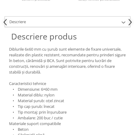
Descriere
Descriere produs
Diblurile 6x60 mm cu șurub sunt elemente de fixare universale,
realizate din plastic rezistent, recomandate pentru prinderi sigure
în beton, cărămidă și BCA. Sunt potrivite pentru lucrări de
construcții, renovări și amenajări interioare, oferind o fixare
stabilă și durabilă.
Caracteristici tehnice
• Dimensiune: 6×60 mm
• Material diblu: nylon
• Material șurub: oțel zincat
• Tip cap șurub: înecat
• Tip montaj: prin înșurubare
• Ambalare: 200 buc / cutie
Materiale suport compatibile
• Beton
• Cărămidă plină