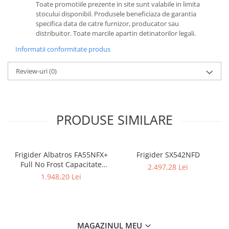
Toate promotiile prezente in site sunt valabile in limita
stocului disponibil. Produsele beneficiaza de garantia
specifica data de catre furnizor, producator sau
distribuitor. Toate marcile apartin detinatorilor legali.
Informatii conformitate produs
Review-uri
(0)
PRODUSE SIMILARE
Frigider Albatros FA55NFX+
Frigider SX542NFD
Full No Frost Capacitate
2.497,28 Lei
totala neta 420L Functie
1.948,20 Lei
Power Cool Inox/Silver
MAGAZINUL MEU