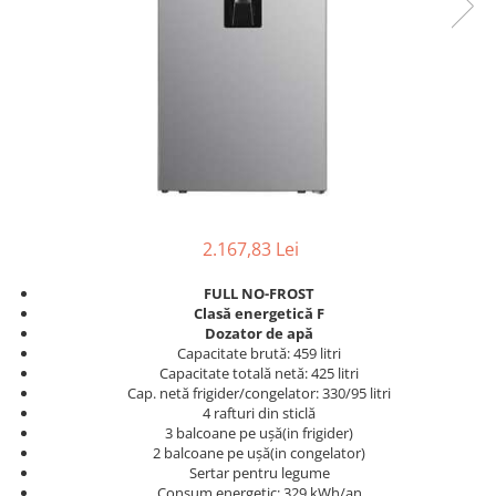
Accesorii pentru termosistem
Pas Japonez
Accesorii pentru vata
Pervaz geam piatra compozita
Coltare
Placi ceramice de exterior
Polistiren
Produse auxiliare
Vata bazaltica
Rigole
Vata minerala
Vata minerala bazaltica
Trepte
Tevi PVC
2.167,83 Lei
Accesorii PVC
Vopsele
FULL NO-FROST
Clasă energetică F
Vopsea lavabila pentru exterior
Dozator de apă
Vopsea lavabila pentru interior
Capacitate brută: 459 litri
Capacitate totală netă: 425 litri
vopsele si lacuri
Cap. netă frigider/congelator: 330/95 litri
4 rafturi din sticlă
3 balcoane pe uşă(in frigider)
2 balcoane pe uşă(in congelator)
Sertar pentru legume
Consum energetic: 329 kWh/an