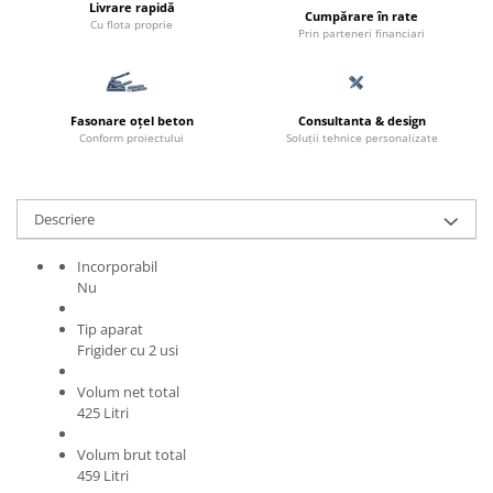
Livrare rapidă
Cumpărare în rate
Cu flota proprie
Prin parteneri financiari
Fasonare oțel beton
Consultanta & design
Conform proiectului
Soluții tehnice personalizate
Descriere
Incorporabil
Nu
Tip aparat
Frigider cu 2 usi
Volum net total
425 Litri
Volum brut total
459 Litri