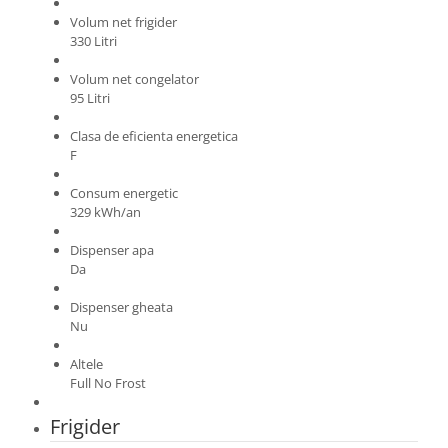
Volum net frigider
330 Litri
Volum net congelator
95 Litri
Clasa de eficienta energetica
F
Consum energetic
329 kWh/an
Dispenser apa
Da
Dispenser gheata
Nu
Altele
Full No Frost
Frigider