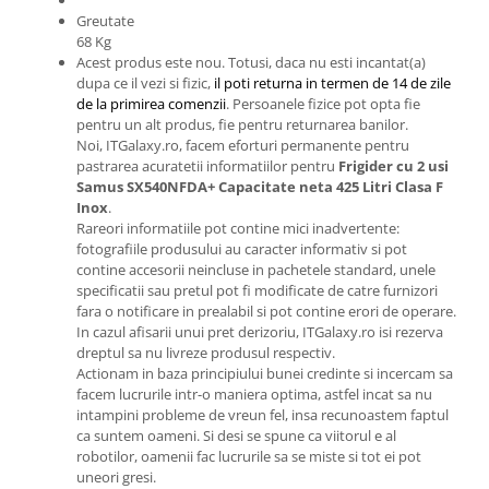
Greutate
68 Kg
Acest produs este nou. Totusi, daca nu esti incantat(a)
dupa ce il vezi si fizic,
il poti returna in termen de 14 de zile
de la primirea comenzii
. Persoanele fizice pot opta fie
pentru un alt produs, fie pentru returnarea banilor.
Noi, ITGalaxy.ro, facem eforturi permanente pentru
pastrarea acuratetii informatiilor pentru
Frigider cu 2 usi
Samus SX540NFDA+ Capacitate neta 425 Litri Clasa F
Inox
.
Rareori informatiile pot contine mici inadvertente:
fotografiile produsului au caracter informativ si pot
contine accesorii neincluse in pachetele standard, unele
specificatii sau pretul pot fi modificate de catre furnizori
fara o notificare in prealabil si pot contine erori de operare.
In cazul afisarii unui pret derizoriu, ITGalaxy.ro isi rezerva
dreptul sa nu livreze produsul respectiv.
Actionam in baza principiului bunei credinte si incercam sa
facem lucrurile intr-o maniera optima, astfel incat sa nu
intampini probleme de vreun fel, insa recunoastem faptul
ca suntem oameni. Si desi se spune ca viitorul e al
robotilor, oamenii fac lucrurile sa se miste si tot ei pot
uneori gresi.