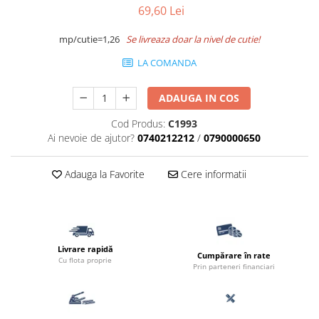
69,60 Lei
Termoizolatii
Accesorii pentru termosistem
mp/cutie=1,26
Se livreaza doar la nivel de cutie!
Accesorii pentru vata
LA COMANDA
Coltare
Polistiren
ADAUGA IN COS
Vata bazaltica
Cod Produs:
C1993
Vata minerala
Ai nevoie de ajutor?
0740212212
/
0790000650
Vata minerala bazaltica
Tevi PVC
Adauga la Favorite
Cere informatii
Accesorii PVC
Vopsele
Vopsea lavabila pentru exterior
Vopsea lavabila pentru interior
Livrare rapidă
Cumpărare în rate
Cu flota proprie
vopsele si lacuri
Prin parteneri financiari
Pavele si borduri
Pavele