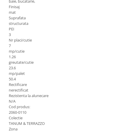
baie, bucatarie,
Finisaj
Rigole
mat
Trepte
Suprafata
structurata
Gresie si faianta
PEI
Faianta
3
Nr placi/cutie
Gresie
7
mp/cutie
Piatra decorativa
1.26
Accesorii distribuitoare
greutate/cutie
23.6
Acoperis
mp/palet
Accesorii tigla/tabla
50.4
Rectificare
Tabla cutata
nerectificat
Tigla ceramica
Rezistenta la alunecare
N/A
Tigla metalica
Cod produs:
Amenajari interioare
2060-0110
Colectie
BCA
TANUM & TERRAZZO
Boltari din beton
Zona