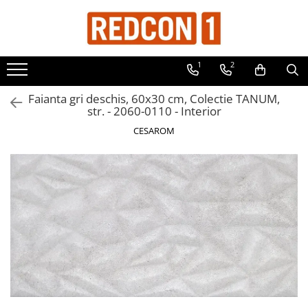
Toate Produsele
1
2
Materiale de constructii
Adezivi, mortare si tencuieli
Faianta gri deschis, 60x30 cm, Colectie TANUM,
str. - 2060-0110 - Interior
Balast-nisip
CESAROM
Dibluri
Dibluri cu șurub
Echipamente de protectie
Grund pentru tencuiala decorativa
Placi gips carton
Roabe si Betoniere
Sisteme Gips-Carton
Suruburi
Tencuiala decorativa