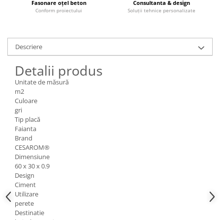
Fasonare oțel beton
Consultanta & design
Borduri
Conform proiectului
Soluții tehnice personalizate
Dale
Blocheti
Descriere
Boltari finisati
Bordura piscina
Detalii produs
Capace de gard
Unitate de măsură
m2
Contratreapta
Culoare
gri
Delimitari
Tip placă
Elemente gard
Faianta
Brand
Jardiniere
CESAROM®
Dimensiune
Mobilier modular
60 x 30 x 0.9
Pas Japonez
Design
Ciment
Pervaz geam piatra compozita
Utilizare
Placi ceramice de exterior
perete
Destinatie
Produse auxiliare