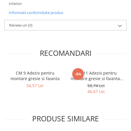
Interior
Caramida
Caramida aparenta
Informatii conformitate produs
Caramida Porotherm
Review-uri
(0)
Cărămidă Brikston
Cărămidă Cemacon
Electrocasnice
RECOMANDARI
Elemente pentru gradina
Fier Beton
Pavele si borduri din piatra Andezit
CM 9 Adeziv pentru
CM 11 Adeziv pentru
-8%
Albini
montare gresie si faianta
montare gresie si faianta-
Interior/Exterior
Produse din fier
34,57 Lei
50,74 Lei
46,67 Lei
Accesorii metalice
Accesorii metalice
Accesorii metalice
PRODUSE SIMILARE
Accesorii metalice
Cuie