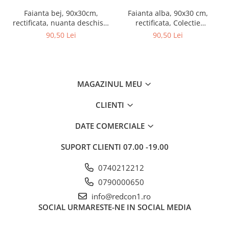
Gard
Faianta bej, 90x30cm,
Faianta alba, 90x30 cm,
rectificata, nuanta deschisa,
rectificata, Colectie
Plasa sudata eco
Colectie BASE, str. - 1296-
CONCEPTO - 1296-0014 -
90,50 Lei
90,50 Lei
0002 - Interior
Interior
Plasa sudata stas
Tevi si profile metalice
Produse din lemn
MAGAZINUL MEU
Produse pentru hidroizolații
Profile metalice/Profile pentru gips-
CLIENTI
carton
Servicii transport
DATE COMERCIALE
Sobe
SUPORT CLIENTI
07.00 -19.00
Termice
Distribuitoare
0740212212
Accesorii distribuitoare
0790000650
Distribuitoare încălzire în
info@redcon1.ro
pardoseala
SOCIAL
URMARESTE-NE IN SOCIAL MEDIA
Țeavă încălzire în pardoseala