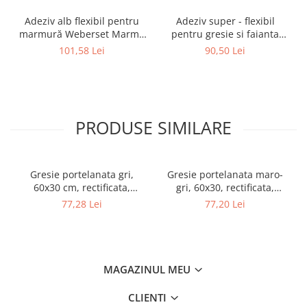
Gard
Adeziv alb flexibil pentru
Adeziv super - flexibil
marmură Weberset Marmo
pentru gresie si faianta
Plasa sudata eco
Plus, 25 kg
Ceresit CM 17, interior /
101,58 Lei
90,50 Lei
Plasa sudata stas
exterior, gri, 25 kg
Tevi si profile metalice
Produse din lemn
Produse pentru hidroizolații
PRODUSE SIMILARE
Profile metalice/Profile pentru gips-
carton
Servicii transport
Gresie portelanata gri,
Gresie portelanata maro-
Sobe
60x30 cm, rectificata,
gri, 60x30, rectificata,
Colectie QUARTZ, str. -
Colectie LEGNO CLASSICO -
Termice
77,28 Lei
77,20 Lei
6460-0268
6460-0287
Distribuitoare
Accesorii distribuitoare
Distribuitoare încălzire în
MAGAZINUL MEU
pardoseala
Țeavă încălzire în pardoseala
CLIENTI