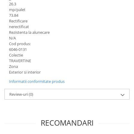
Caramida
26.3
mp/palet
Caramida aparenta
73.84
Caramida Porotherm
Rectificare
nerectificat
Cărămidă Brikston
Rezistenta la alunecare
N/A
Cărămidă Cemacon
Cod produs:
Electrocasnice
6046-0131
Colectie
Elemente pentru gradina
TRAVERTINE
Fier Beton
Zona
Pavele si borduri din piatra Andezit
Exterior si interior
Albini
Informatii conformitate produs
Produse din fier
Accesorii metalice
Review-uri
(0)
Accesorii metalice
Accesorii metalice
RECOMANDARI
Accesorii metalice
Cuie