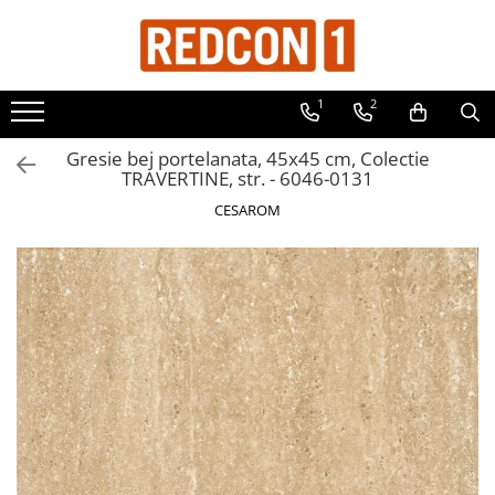
Toate Produsele
1
2
Materiale de constructii
Adezivi, mortare si tencuieli
Gresie bej portelanata, 45x45 cm, Colectie
TRAVERTINE, str. - 6046-0131
Balast-nisip
CESAROM
Dibluri
Dibluri cu șurub
Echipamente de protectie
Grund pentru tencuiala decorativa
Placi gips carton
Roabe si Betoniere
Sisteme Gips-Carton
Suruburi
Tencuiala decorativa