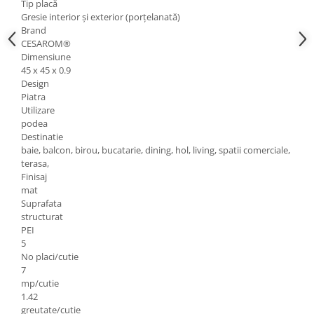
Tip placă
Gresie interior și exterior (porțelanată)
Rigole
Brand
Trepte
CESAROM®
Dimensiune
Gresie si faianta
45 x 45 x 0.9
Faianta
Design
Piatra
Gresie
Utilizare
Piatra decorativa
podea
Destinatie
Accesorii distribuitoare
baie, balcon, birou, bucatarie, dining, hol, living, spatii comerciale,
Acoperis
terasa,
Finisaj
Accesorii tigla/tabla
mat
Tabla cutata
Suprafata
structurat
Tigla ceramica
PEI
5
Tigla metalica
No placi/cutie
Amenajari interioare
7
mp/cutie
BCA
1.42
Boltari din beton
greutate/cutie