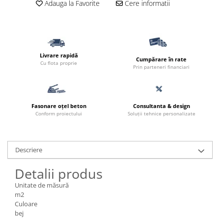
Adauga la Favorite
Cere informatii
Borduri
Dale
Blocheti
Boltari finisati
Livrare rapidă
Cumpărare în rate
Cu flota proprie
Bordura piscina
Prin parteneri financiari
Capace de gard
Contratreapta
Fasonare oțel beton
Consultanta & design
Delimitari
Conform proiectului
Soluții tehnice personalizate
Elemente gard
Jardiniere
Descriere
Mobilier modular
Detalii produs
Pas Japonez
Unitate de măsură
Pervaz geam piatra compozita
m2
Placi ceramice de exterior
Culoare
bej
Produse auxiliare