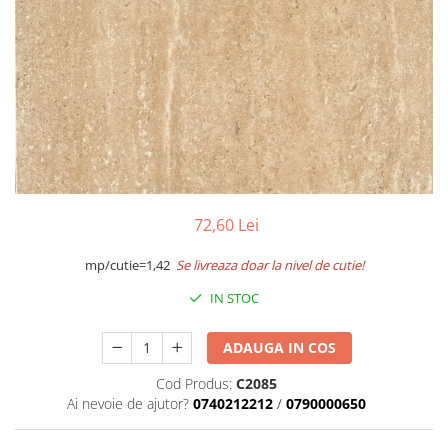
Termoizolatii
Accesorii pentru termosistem
Accesorii pentru vata
Coltare
Polistiren
Vata bazaltica
Vata minerala
Vata minerala bazaltica
72,60 Lei
Tevi PVC
Accesorii PVC
mp/cutie=1,42
Se livreaza doar la nivel de cutie!
Vopsele
IN STOC
Vopsea lavabila pentru exterior
ADAUGA IN COS
Vopsea lavabila pentru interior
vopsele si lacuri
Cod Produs:
C2085
Pavele si borduri
Ai nevoie de ajutor?
0740212212
/
0790000650
Pavele