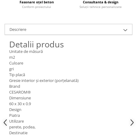
Fasonare oțel beton
Consultanta & design
Conform proiectului
Soluții tehnice personalizate
Descriere
Detalii produs
Unitate de măsură
m2
Culoare
gri
Tip placă
Gresie interior și exterior (porțelanată)
Brand
CESAROM®
Dimensiune
60 x 30 x 0.9
Design
Piatra
Utilizare
perete, podea,
Destinatie