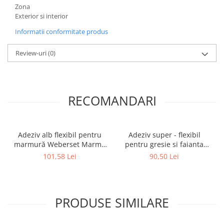
Zona
Exterior si interior
Informatii conformitate produs
Review-uri
(0)
RECOMANDARI
Adeziv alb flexibil pentru
Adeziv super - flexibil
marmură Weberset Marmo
pentru gresie si faianta
Plus, 25 kg
Ceresit CM 17, interior /
101,58 Lei
90,50 Lei
exterior, gri, 25 kg
PRODUSE SIMILARE