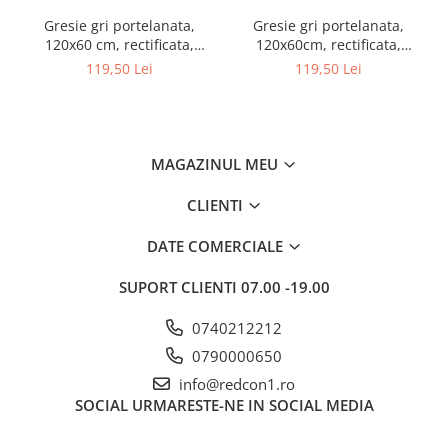
Gresie gri portelanata,
Gresie gri portelanata,
120x60 cm, rectificata,
120x60cm, rectificata,
Colectie LUX-ARCTIC - 6493-
nuanta inschisa, Colectie
119,50 Lei
119,50 Lei
0028
LUX-MARBLE - 6493-0027
MAGAZINUL MEU
CLIENTI
DATE COMERCIALE
SUPORT CLIENTI
07.00 -19.00
0740212212
0790000650
info@redcon1.ro
SOCIAL
URMARESTE-NE IN SOCIAL MEDIA