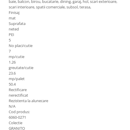
baie, balcon, birou, bucatarie, dining, garaj, hol, scari exterioare,
scari interioare, spatii comerciale, subsol, terasa,
Finisaj
mat
Suprafata
neted
PEI
5
No placi/cutie
7
mp/cutie
1.26
greutate/cutie
23.6
mp/palet
50.4
Rectificare
nerectificat
Rezistenta la alunecare
N/A
Cod produs:
6060-0271
Colectie
GRANITO