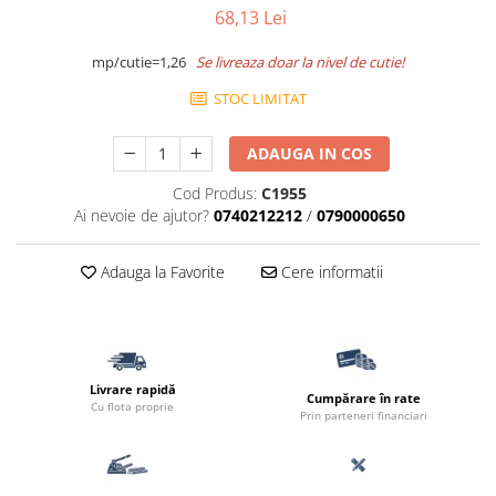
68,13 Lei
Accesorii pentru termosistem
Pas Japonez
Accesorii pentru vata
Pervaz geam piatra compozita
mp/cutie=1,26
Se livreaza doar la nivel de cutie!
Coltare
Placi ceramice de exterior
STOC LIMITAT
Polistiren
Produse auxiliare
Vata bazaltica
ADAUGA IN COS
Rigole
Vata minerala
Vata minerala bazaltica
Cod Produs:
C1955
Trepte
Ai nevoie de ajutor?
0740212212
/
0790000650
Tevi PVC
Accesorii PVC
Adauga la Favorite
Cere informatii
Vopsele
Vopsea lavabila pentru exterior
Vopsea lavabila pentru interior
vopsele si lacuri
Livrare rapidă
Cumpărare în rate
Cu flota proprie
Prin parteneri financiari