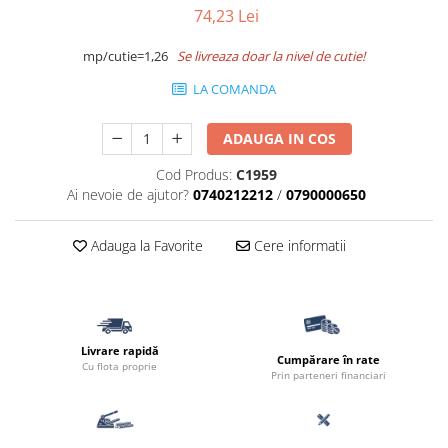
74,23 Lei
Accesorii pentru termosistem
Pas Japonez
Accesorii pentru vata
Pervaz geam piatra compozita
mp/cutie=1,26
Se livreaza doar la nivel de cutie!
Coltare
Placi ceramice de exterior
LA COMANDA
Polistiren
Produse auxiliare
Vata bazaltica
ADAUGA IN COS
Rigole
Vata minerala
Vata minerala bazaltica
Cod Produs:
C1959
Trepte
Ai nevoie de ajutor?
0740212212
/
0790000650
Tevi PVC
Accesorii PVC
Adauga la Favorite
Cere informatii
Vopsele
Vopsea lavabila pentru exterior
Vopsea lavabila pentru interior
vopsele si lacuri
Livrare rapidă
Cumpărare în rate
Cu flota proprie
Prin parteneri financiari