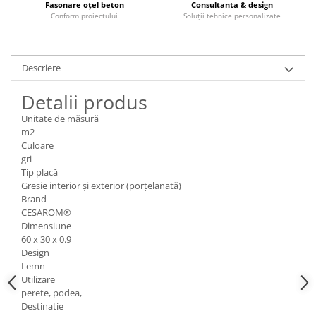
Fasonare oțel beton
Consultanta & design
Conform proiectului
Soluții tehnice personalizate
Descriere
Detalii produs
Unitate de măsură
m2
Culoare
gri
Tip placă
Gresie interior și exterior (porțelanată)
Brand
CESAROM®
Dimensiune
60 x 30 x 0.9
Design
Lemn
Utilizare
perete, podea,
Destinatie