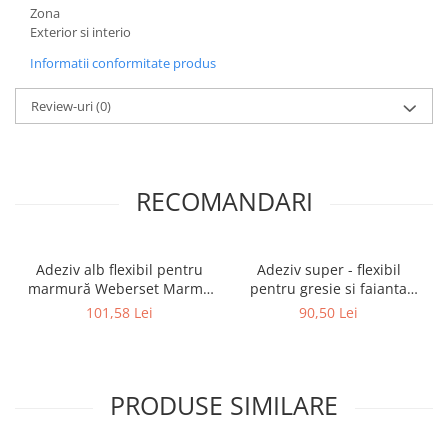
Zona
Exterior si interio
Informatii conformitate produs
Review-uri
(0)
RECOMANDARI
Adeziv alb flexibil pentru
Adeziv super - flexibil
marmură Weberset Marmo
pentru gresie si faianta
Plus, 25 kg
Ceresit CM 17, interior /
101,58 Lei
90,50 Lei
exterior, gri, 25 kg
PRODUSE SIMILARE