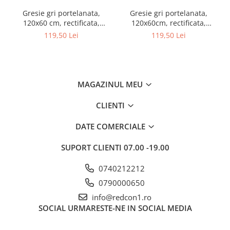
Gresie gri portelanata,
Gresie gri portelanata,
120x60 cm, rectificata,
120x60cm, rectificata,
Colectie LUX-ARCTIC - 6493-
nuanta inschisa, Colectie
119,50 Lei
119,50 Lei
0028
LUX-MARBLE - 6493-0027
MAGAZINUL MEU
CLIENTI
DATE COMERCIALE
SUPORT CLIENTI
07.00 -19.00
0740212212
0790000650
info@redcon1.ro
SOCIAL
URMARESTE-NE IN SOCIAL MEDIA