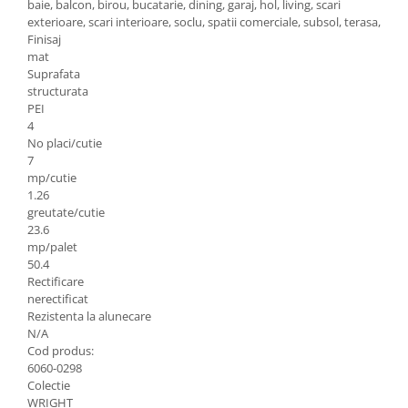
baie, balcon, birou, bucatarie, dining, garaj, hol, living, scari
exterioare, scari interioare, soclu, spatii comerciale, subsol, terasa,
Finisaj
mat
Suprafata
structurata
PEI
4
No placi/cutie
7
mp/cutie
1.26
greutate/cutie
23.6
mp/palet
50.4
Rectificare
nerectificat
Rezistenta la alunecare
N/A
Cod produs:
6060-0298
Colectie
WRIGHT