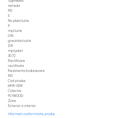
Suprafata
neteda
PEI
5
No placi/cutie
4
mp/cutie
0.96
greutate/cutie
21.8
mp/palet
30.72
Rectificare
rectificata
Rezistenta la alunecare
R10
Cod produs:
6494-0014
Colectie
PLYWOOD
Zona
Exterior si interior
Informatii conformitate produs