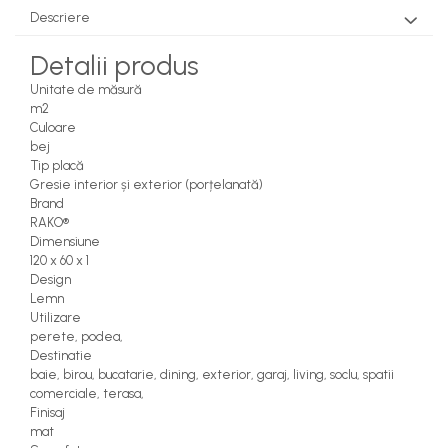
Descriere
Detalii produs
Unitate de măsură
m2
Culoare
bej
Tip placă
Gresie interior și exterior (porțelanată)
Brand
RAKO®
Dimensiune
120 x 60 x 1
Design
Lemn
Utilizare
perete, podea,
Destinatie
baie, birou, bucatarie, dining, exterior, garaj, living, soclu, spatii
comerciale, terasa,
Finisaj
mat