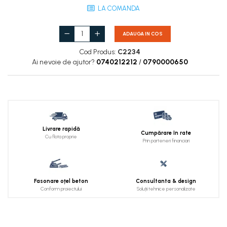
LA COMANDA
ADAUGA IN COS
Cod Produs:
C2234
Ai nevoie de ajutor?
0740212212
/
0790000650
Livrare rapidă
Cumpărare în rate
Cu flota proprie
Prin parteneri financiari
Fasonare oțel beton
Consultanta & design
Conform proiectului
Soluții tehnice personalizate