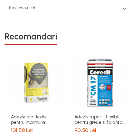
Review-uri
(0)
Recomandari
Adeziv alb flexibil
Adeziv super - flexibil
pentru marmură
pentru gresie si faianta
Weberset Marmo Plus,
Ceresit CM 17, interior /
101,58 Lei
90,50 Lei
25 kg
exterior, gri, 25 kg