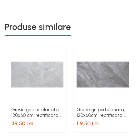
Produse similare
Gresie gri portelanata,
Gresie gri portelanata,
120x60 cm, rectificata,
120x60cm, rectificata,
Colectie LUX-ARCTIC -
nuanta inschisa,
119,50 Lei
119,50 Lei
6493-0028
Colectie LUX-MARBLE -
6493-0027