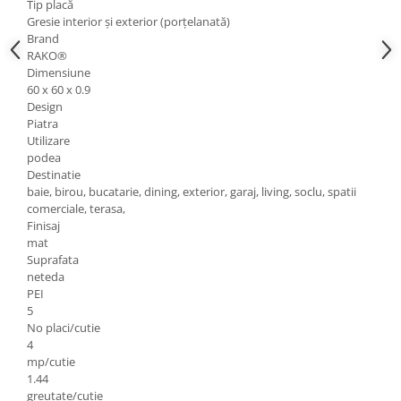
Tip placă
Gresie interior și exterior (porțelanată)
Brand
RAKO®
Dimensiune
60 x 60 x 0.9
Design
Piatra
Utilizare
podea
Destinatie
baie, birou, bucatarie, dining, exterior, garaj, living, soclu, spatii
comerciale, terasa,
Finisaj
mat
Suprafata
neteda
PEI
5
No placi/cutie
4
mp/cutie
1.44
greutate/cutie