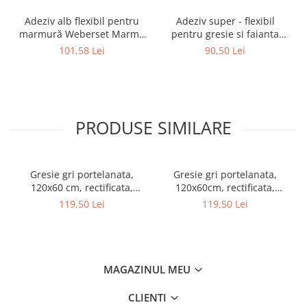
Adeziv alb flexibil pentru
Adeziv super - flexibil
marmură Weberset Marmo
pentru gresie si faianta
Plus, 25 kg
Ceresit CM 17, interior /
101,58 Lei
90,50 Lei
exterior, gri, 25 kg
PRODUSE SIMILARE
Gresie gri portelanata,
Gresie gri portelanata,
120x60 cm, rectificata,
120x60cm, rectificata,
Colectie LUX-ARCTIC - 6493-
nuanta inschisa, Colectie
119,50 Lei
119,50 Lei
0028
LUX-MARBLE - 6493-0027
MAGAZINUL MEU
CLIENTI