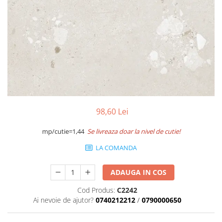
Accesorii pentru termosistem
Pas Japonez
Accesorii pentru vata
Pervaz geam piatra compozita
Coltare
Placi ceramice de exterior
Polistiren
Produse auxiliare
Vata bazaltica
Rigole
Vata minerala
Vata minerala bazaltica
Trepte
Tevi PVC
98,60 Lei
Accesorii PVC
Vopsele
mp/cutie=1,44
Se livreaza doar la nivel de cutie!
Vopsea lavabila pentru exterior
LA COMANDA
Vopsea lavabila pentru interior
vopsele si lacuri
ADAUGA IN COS
Cod Produs:
C2242
Ai nevoie de ajutor?
0740212212
/
0790000650