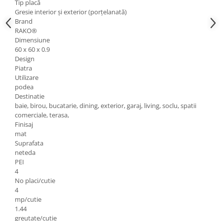
Tip placă
Gresie interior și exterior (porțelanată)
Brand
RAKO®
Dimensiune
60 x 60 x 0.9
Design
Piatra
Utilizare
podea
Destinatie
baie, birou, bucatarie, dining, exterior, garaj, living, soclu, spatii
comerciale, terasa,
Finisaj
mat
Suprafata
neteda
PEI
4
No placi/cutie
4
mp/cutie
1.44
greutate/cutie