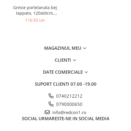
Gresie portelanata bej
lappato, 120x60cm,
rectificata, Colectie ALBA -
116,93 Lei
6493-0025
MAGAZINUL MEU
CLIENTI
DATE COMERCIALE
SUPORT CLIENTI
07.00 -19.00
0740212212
0790000650
info@redcon1.ro
SOCIAL
URMARESTE-NE IN SOCIAL MEDIA