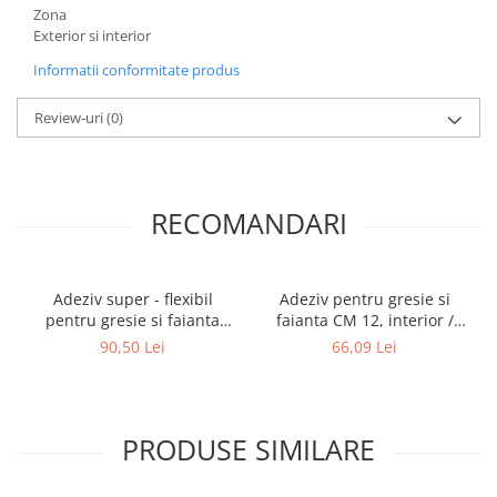
Zona
Exterior si interior
Informatii conformitate produs
Review-uri
(0)
RECOMANDARI
Adeziv super - flexibil
Adeziv pentru gresie si
pentru gresie si faianta
faianta CM 12, interior /
Ceresit CM 17, interior /
exterior, gri, 25 kg
90,50 Lei
66,09 Lei
exterior, gri, 25 kg
PRODUSE SIMILARE