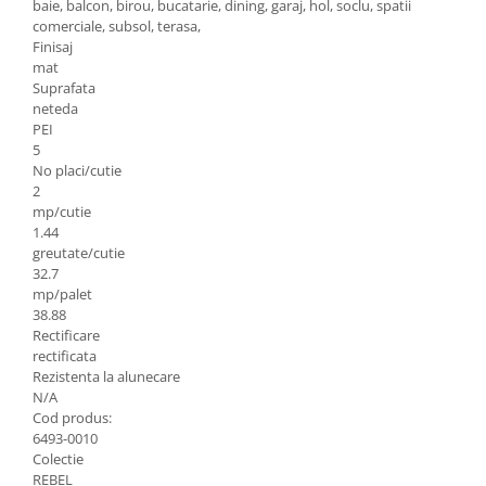
baie, balcon, birou, bucatarie, dining, garaj, hol, soclu, spatii
comerciale, subsol, terasa,
Finisaj
mat
Suprafata
neteda
PEI
5
No placi/cutie
2
mp/cutie
1.44
greutate/cutie
32.7
mp/palet
38.88
Rectificare
rectificata
Rezistenta la alunecare
N/A
Cod produs:
6493-0010
Colectie
REBEL