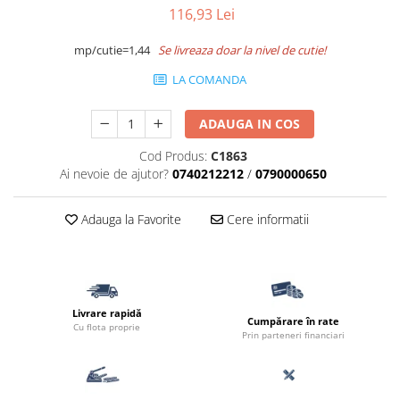
116,93 Lei
Accesorii pentru termosistem
Pas Japonez
Accesorii pentru vata
Pervaz geam piatra compozita
mp/cutie=1,44
Se livreaza doar la nivel de cutie!
Coltare
Placi ceramice de exterior
LA COMANDA
Polistiren
Produse auxiliare
Vata bazaltica
ADAUGA IN COS
Rigole
Vata minerala
Vata minerala bazaltica
Cod Produs:
C1863
Trepte
Ai nevoie de ajutor?
0740212212
/
0790000650
Tevi PVC
Accesorii PVC
Adauga la Favorite
Cere informatii
Vopsele
Vopsea lavabila pentru exterior
Vopsea lavabila pentru interior
vopsele si lacuri
Livrare rapidă
Cumpărare în rate
Cu flota proprie
Prin parteneri financiari