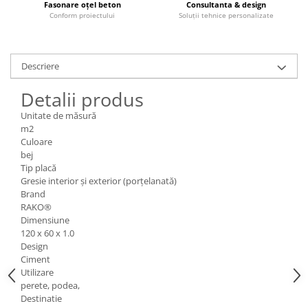
Fasonare oțel beton
Consultanta & design
Conform proiectului
Soluții tehnice personalizate
Descriere
Detalii produs
Unitate de măsură
m2
Culoare
bej
Tip placă
Gresie interior și exterior (porțelanată)
Brand
RAKO®
Dimensiune
120 x 60 x 1.0
Design
Ciment
Utilizare
perete, podea,
Destinatie