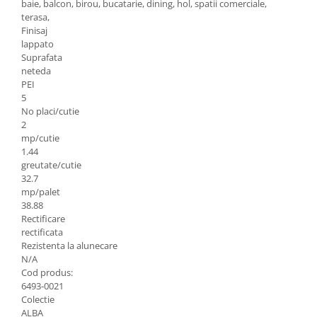
baie, balcon, birou, bucatarie, dining, hol, spatii comerciale,
terasa,
Finisaj
lappato
Suprafata
neteda
PEI
5
No placi/cutie
2
mp/cutie
1.44
greutate/cutie
32.7
mp/palet
38.88
Rectificare
rectificata
Rezistenta la alunecare
N/A
Cod produs:
6493-0021
Colectie
ALBA