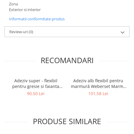
Zona
Exterior si interior
Informatii conformitate produs
Review-uri
(0)
RECOMANDARI
Adeziv super - flexibil
Adeziv alb flexibil pentru
pentru gresie si faianta
marmură Weberset Marmo
Ceresit CM 17, interior /
Plus, 25 kg
90,50 Lei
101,58 Lei
exterior, gri, 25 kg
PRODUSE SIMILARE