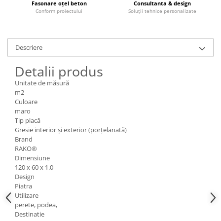
Fasonare oțel beton
Consultanta & design
Conform proiectului
Soluții tehnice personalizate
Descriere
Detalii produs
Unitate de măsură
m2
Culoare
maro
Tip placă
Gresie interior și exterior (porțelanată)
Brand
RAKO®
Dimensiune
120 x 60 x 1.0
Design
Piatra
Utilizare
perete, podea,
Destinatie