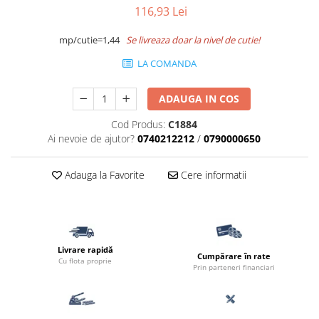
116,93 Lei
Accesorii pentru termosistem
Pas Japonez
Accesorii pentru vata
Pervaz geam piatra compozita
mp/cutie=1,44
Se livreaza doar la nivel de cutie!
Coltare
Placi ceramice de exterior
LA COMANDA
Polistiren
Produse auxiliare
Vata bazaltica
ADAUGA IN COS
Rigole
Vata minerala
Vata minerala bazaltica
Cod Produs:
C1884
Trepte
Ai nevoie de ajutor?
0740212212
/
0790000650
Tevi PVC
Accesorii PVC
Adauga la Favorite
Cere informatii
Vopsele
Vopsea lavabila pentru exterior
Vopsea lavabila pentru interior
vopsele si lacuri
Livrare rapidă
Cumpărare în rate
Cu flota proprie
Prin parteneri financiari