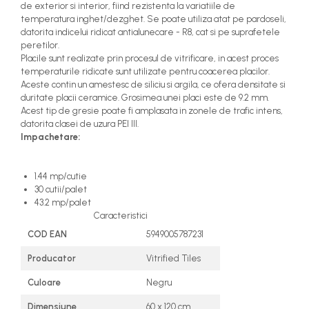
de exterior si interior, fiind rezistenta la variatiile de
temperatura inghet/dezghet. Se poate utiliza atat pe pardoseli,
datorita indicelui ridicat antialunecare - R8, cat si pe suprafetele
peretilor.
Placile sunt realizate prin procesul de vitrificare, in acest proces
temperaturile ridicate sunt utilizate pentru coacerea placilor.
Aceste contin un amestesc de siliciu si argila, ce ofera densitate si
duritate placii ceramice. Grosimea unei placi este de 9.2 mm.
Acest tip de gresie poate fi amplasata in zonele de trafic intens,
datorita clasei de uzura PEI III.
Impachetare:
1.44 mp/cutie
30 cutii/palet
43.2 mp/palet
Caracteristici
COD EAN
5949005787231
Producator
Vitrified Tiles
Culoare
Negru
Dimensiune
60 x 120 cm