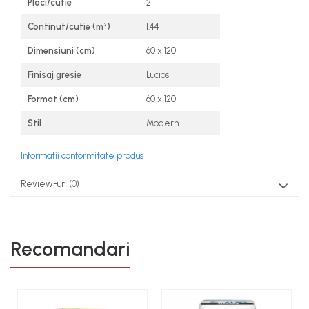
Placi/cutie
2
Continut/cutie (m²)
1.44
Dimensiuni (cm)
60 x 120
Finisaj gresie
Lucios
Format (cm)
60 x 120
Stil
Modern
Informatii conformitate produs
Review-uri
(0)
Recomandari