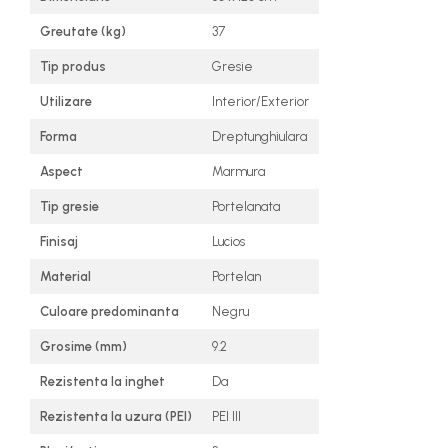
Greutate (kg)
37
Tip produs
Gresie
Utilizare
Interior/Exterior
Forma
Dreptunghiulara
Aspect
Marmura
Tip gresie
Portelanata
Finisaj
Lucios
Material
Portelan
Culoare predominanta
Negru
Grosime (mm)
9.2
Rezistenta la inghet
Da
Rezistenta la uzura (PEI)
PEI III