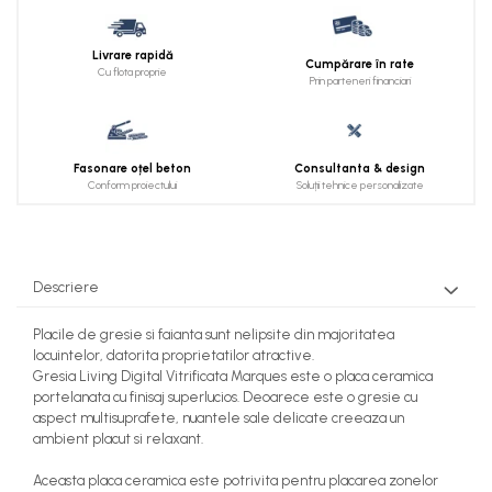
Livrare rapidă
Cumpărare în rate
Cu flota proprie
Prin parteneri financiari
Fasonare oțel beton
Consultanta & design
Conform proiectului
Soluții tehnice personalizate
Descriere
Placile de gresie si faianta sunt nelipsite din majoritatea
locuintelor, datorita proprietatilor atractive.
Gresia Living Digital Vitrificata Marques este o placa ceramica
portelanata cu finisaj superlucios. Deoarece este o gresie cu
aspect multisuprafete, nuantele sale delicate creeaza un
ambient placut si relaxant.
Aceasta placa ceramica este potrivita pentru placarea zonelor