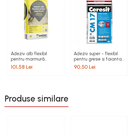
Adeziv alb flexibil
Adeziv super - flexibil
pentru marmură
pentru gresie si faianta
Weberset Marmo Plus,
Ceresit CM 17, interior /
101,58 Lei
90,50 Lei
25 kg
exterior, gri, 25 kg
Produse similare