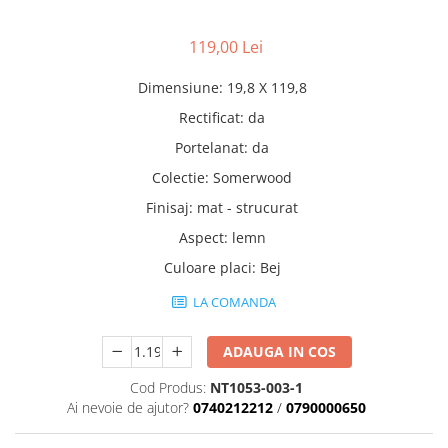
Accesorii pentru termosistem
Pas Japonez
Accesorii pentru vata
119,00 Lei
Pervaz geam piatra compozita
Coltare
Placi ceramice de exterior
Dimensiune
:
19,8 X 119,8
Polistiren
Produse auxiliare
Rectificat
:
da
Vata bazaltica
Rigole
Vata minerala
Portelanat
:
da
Vata minerala bazaltica
Trepte
Colectie
:
Somerwood
Tevi PVC
Finisaj
:
mat - strucurat
Accesorii PVC
Aspect
:
lemn
Vopsele
Culoare placi
:
Bej
Vopsea lavabila pentru exterior
LA COMANDA
Vopsea lavabila pentru interior
vopsele si lacuri
ADAUGA IN COS
Cod Produs:
NT1053-003-1
Ai nevoie de ajutor?
0740212212
/
0790000650