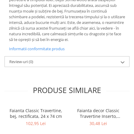
întregul său potențial. Ei apreciază durabilitatea, ascunsă sub
nuanța moale și subțire de bej. Frumusețea în continuă
schimbare a podelei, rezistentă la trecerea timpului și la o utilizare
intensă, aduce bucurie mulți ani. Este, de asemenea, o reamintire
zilnică că sursa acestei frumuseți se află chiar aici, la vedere - în
natura incredibilă, care calmează simțurile cu dragoste și te face
să te oprești și să bei în energia ei.
Informatii conformitate produs
Review-uri
(0)
PRODUSE SIMILARE
Faianta Classic Travertine,
Faianta decor Classic
bej, rectificata, 24 x 74 cm
Travertine Inserto,
rectificata, 24 x 74 cm
102,95 Lei
30,48 Lei