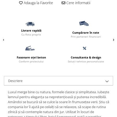
Adauga la Favorite
Cere informatii
Livrare rapidă
Cumpărare în rate
Cu flota proprie
Prin parteneri financiari
Fasonare oțel beton
Consultanta & design
Conform proiectului
Soluții tehnice personalizate
Descriere
Luxul merge bine cu natura, formele clasice și simplitatea. Iubește
lemnul pentru eleganța sa nepretențioasă și puterea incredibilă.
Amândoi se bucură să se culce la soare în frumusețea verii. Știu că
compania lor îi ajută pe ceilalți să se relaxeze, să scape de rutina
zilnică și să contemple natura din jur. Utilizat în locuri de
petrecere a timpului liber, bejul Somerwood arată oaspeților