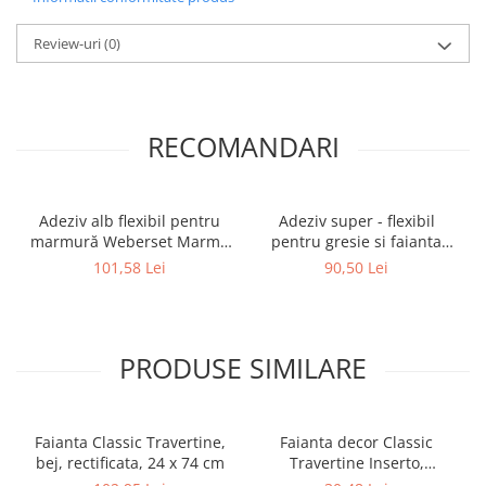
Review-uri
(0)
RECOMANDARI
Adeziv alb flexibil pentru
Adeziv super - flexibil
marmură Weberset Marmo
pentru gresie si faianta
Plus, 25 kg
Ceresit CM 17, interior /
101,58 Lei
90,50 Lei
exterior, gri, 25 kg
PRODUSE SIMILARE
Faianta Classic Travertine,
Faianta decor Classic
bej, rectificata, 24 x 74 cm
Travertine Inserto,
rectificata, 24 x 74 cm