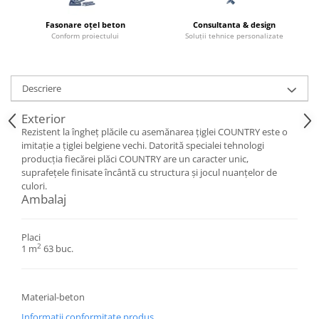
Fasonare oțel beton
Consultanta & design
Conform proiectului
Soluții tehnice personalizate
Descriere
Exterior
Rezistent la îngheț plăcile cu asemănarea țiglei COUNTRY este o
imitație a țiglei belgiene vechi. Datorită specialei tehnologi
producția fiecărei plăci COUNTRY are un caracter unic,
suprafețele finisate încântă cu structura și jocul nuanțelor de
culori.
Ambalaj
Placi
2
1 m
63 buc.
Material-beton
Informatii conformitate produs