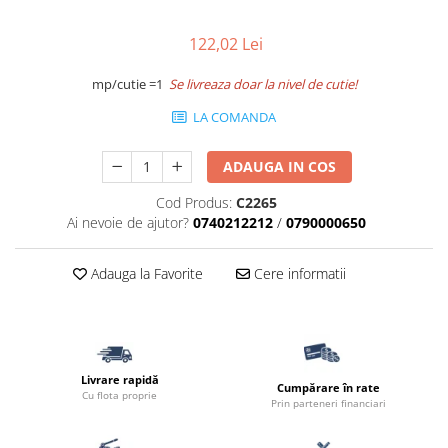
Accesorii pentru termosistem
Pas Japonez
Accesorii pentru vata
122,02 Lei
Pervaz geam piatra compozita
Coltare
Placi ceramice de exterior
mp/cutie =1
Se livreaza doar la nivel de cutie!
Polistiren
Produse auxiliare
LA COMANDA
Vata bazaltica
Rigole
Vata minerala
ADAUGA IN COS
Vata minerala bazaltica
Trepte
Tevi PVC
Cod Produs:
C2265
Ai nevoie de ajutor?
0740212212
/
0790000650
Accesorii PVC
Vopsele
Adauga la Favorite
Cere informatii
Vopsea lavabila pentru exterior
Vopsea lavabila pentru interior
vopsele si lacuri
Livrare rapidă
Cumpărare în rate
Cu flota proprie
Prin parteneri financiari