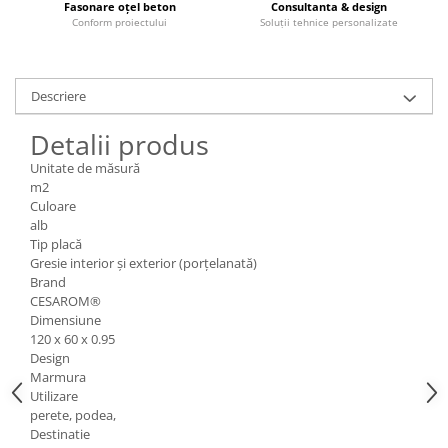
Fasonare oțel beton
Consultanta & design
Conform proiectului
Soluții tehnice personalizate
Descriere
Detalii produs
Unitate de măsură
m2
Culoare
alb
Tip placă
Gresie interior și exterior (porțelanată)
Brand
CESAROM®
Dimensiune
120 x 60 x 0.95
Design
Marmura
Utilizare
perete, podea,
Destinatie