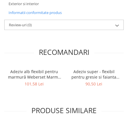
Exterior si interior
Informatii conformitate produs
Review-uri
(0)
RECOMANDARI
Adeziv alb flexibil pentru
Adeziv super - flexibil
marmură Weberset Marmo
pentru gresie si faianta
Plus, 25 kg
Ceresit CM 17, interior /
101,58 Lei
90,50 Lei
exterior, gri, 25 kg
PRODUSE SIMILARE