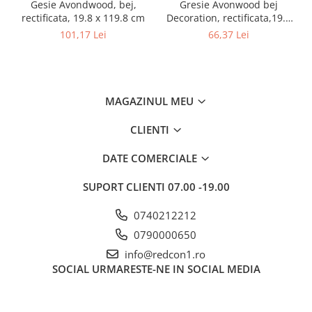
Gesie Avondwood, bej,
Gresie Avonwood bej
rectificata, 19.8 x 119.8 cm
Decoration, rectificata,19.8
x 119.8 cm
101,17 Lei
66,37 Lei
MAGAZINUL MEU
CLIENTI
DATE COMERCIALE
SUPORT CLIENTI
07.00 -19.00
0740212212
0790000650
info@redcon1.ro
SOCIAL
URMARESTE-NE IN SOCIAL MEDIA