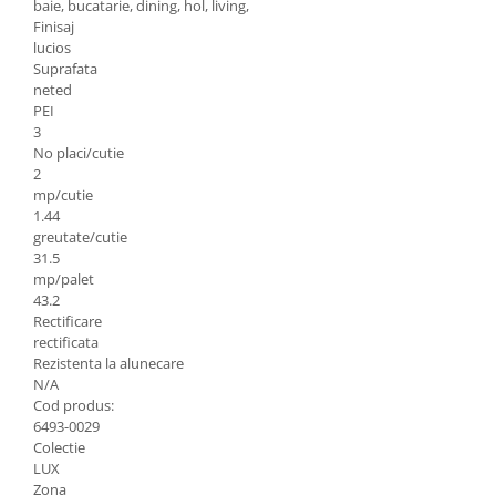
baie, bucatarie, dining, hol, living,
Finisaj
lucios
Suprafata
neted
PEI
3
No placi/cutie
2
mp/cutie
1.44
greutate/cutie
31.5
mp/palet
43.2
Rectificare
rectificata
Rezistenta la alunecare
N/A
Cod produs:
6493-0029
Colectie
LUX
Zona