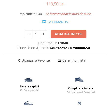
119,50 Lei
Accesorii pentru termosistem
Pas Japonez
Accesorii pentru vata
Pervaz geam piatra compozita
mp/cutie = 1,44
Se livreaza doar la nivel de cutie
Coltare
Placi ceramice de exterior
LA COMANDA
Polistiren
Produse auxiliare
Vata bazaltica
ADAUGA IN COS
Rigole
Vata minerala
Vata minerala bazaltica
Cod Produs:
C1840
Trepte
Ai nevoie de ajutor?
0740212212
/
0790000650
Tevi PVC
Accesorii PVC
Adauga la Favorite
Cere informatii
Vopsele
Vopsea lavabila pentru exterior
Vopsea lavabila pentru interior
vopsele si lacuri
Livrare rapidă
Cumpărare în rate
Cu flota proprie
Prin parteneri financiari