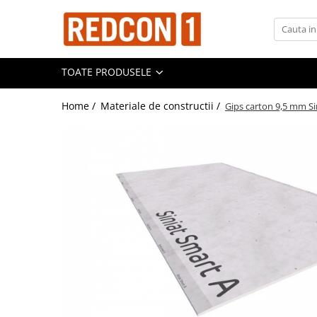
Toate Produsele
TOATE PRODUSELE
Materiale de constructii
Adezivi, mortare si tencuieli
Home /
Materiale de constructii /
Gips carton 9,5 mm S
Balast-nisip
Dibluri
Dibluri cu șurub
Echipamente de protectie
Grund pentru tencuiala decorativa
Placi gips carton
Roabe si Betoniere
Sisteme Gips-Carton
Suruburi
Tencuiala decorativa