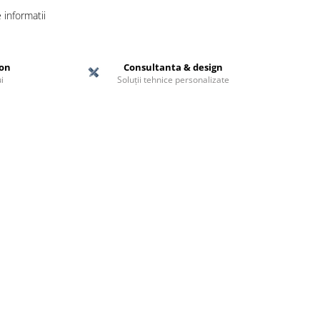
informatii
ton
Consultanta & design
i
Soluții tehnice personalizate