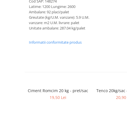
Cod SAP: 148274
Borduri
Latime: 1200 Lungime: 2600
Dale
Ambalare: 92 placi/palet
Greutate (kg/U.M. vanzare): 5.9 U.M.
Blocheti
vanzare: m2 U.M. livrare: palet
Unitate ambalare: 287.04 kg/palet
Boltari finisati
Bordura piscina
Informatii conformitate produs
Capace de gard
Contratreapta
Delimitari
Elemente gard
Jardiniere
Mobilier modular
Ciment Romcim 20 kg - pret/sac
Tenco 20kg/sac 
19,50 Lei
20,90 
Pas Japonez
Pervaz geam piatra compozita
Placi ceramice de exterior
Produse auxiliare