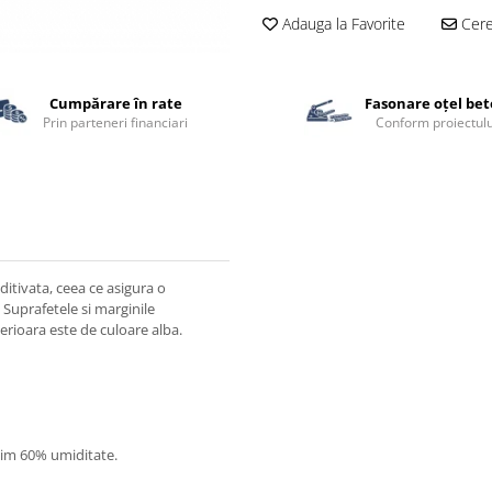
Adauga la Favorite
Cere 
Cumpărare în rate
Fasonare oțel be
Prin parteneri financiari
Conform proiectulu
ditivata, ceea ce asigura o
 Suprafetele si marginile
erioara este de culoare alba.
axim 60% umiditate.