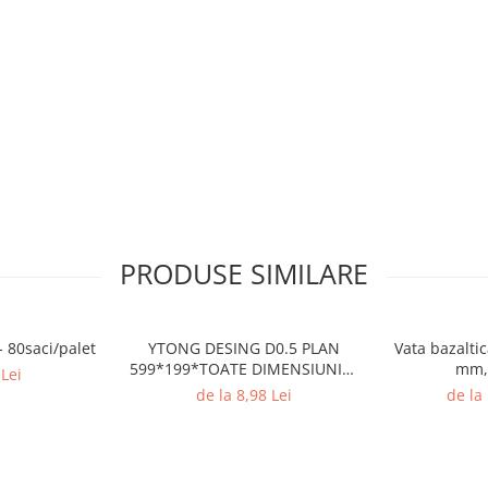
PRODUSE SIMILARE
- 80saci/palet
YTONG DESING D0.5 PLAN
Vata bazalti
599*199*TOATE DIMENSIUNILE
mm,
Lei
pret/buc
de la 8,98 Lei
de la