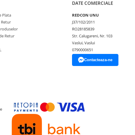
DATE COMERCIALE
 Plata
REDCON UNU
e Retur
J37/102/2011
Produselor
RO28185839
de Retur
Str. Calugareni, Nr. 103
Vaslui, Vaslui
L
0790000651
Contacteaza-ne
ce