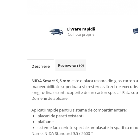
Termoizolatii
Accesorii pentru termosistem
Accesorii pentru vata
Livrare rapidă
Coltare
Cu flota proprie
Polistiren
Vata bazaltica
Vata minerala
Vata minerala bazaltica
Review-uri
(0)
Descriere
Tevi PVC
NIDA Smart 9,5 mm
este o placa usoara din gips-carton a
Accesorii PVC
manevrabilitate superioara si cresterea vitezei de executie.
Vopsele
longitudinale sunt acoperite de un carton special. Fata sup
Domenii de aplicare:
Vopsea lavabila pentru exterior
Vopsea lavabila pentru interior
Aplicatii rapide pentru sisteme de compartimentare:
vopsele si lacuri
placari de pereti existenti
plafoane
Pavele si borduri
sisteme fara cerinte speciale amplasate in spatii cu m
Pavele
Name: NIDA Standard 9,5 / 2600 T