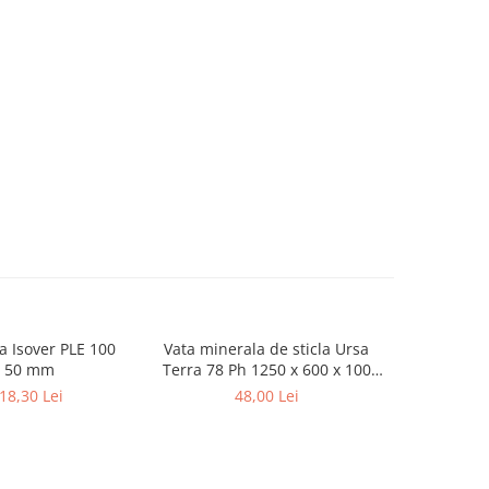
ca Isover PLE 100
Vata minerala de sticla Ursa
Polistiren extr
 50 mm
Terra 78 Ph 1250 x 600 x 100
50 MM 5,
mm
 18,30 Lei
48,00 Lei