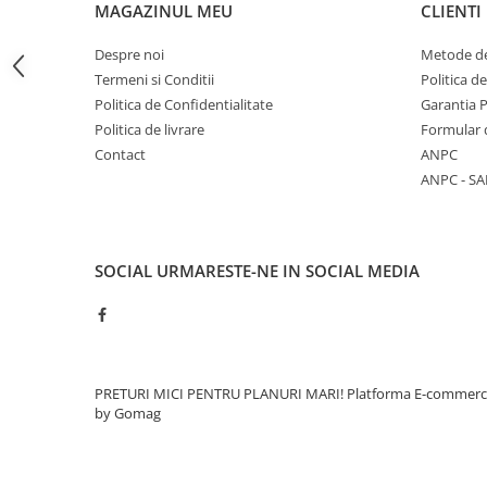
MAGAZINUL MEU
CLIENTI
Rigole
Despre noi
Metode de
Trepte
Termeni si Conditii
Politica d
Gresie si faianta
Politica de Confidentialitate
Garantia 
Faianta
Politica de livrare
Formular 
Contact
ANPC
Gresie
ANPC - SA
Piatra decorativa
Accesorii distribuitoare
Acoperis
SOCIAL
URMARESTE-NE IN SOCIAL MEDIA
Accesorii tigla/tabla
Tabla cutata
Tigla ceramica
Tigla metalica
PRETURI MICI PENTRU PLANURI MARI!
Platforma E-commer
by Gomag
Amenajari interioare
BCA
Boltari din beton