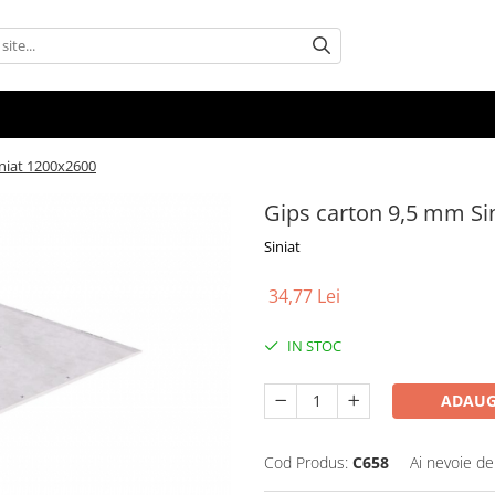
iniat 1200x2600
Gips carton 9,5 mm Si
Siniat
34,77 Lei
IN STOC
ADAUG
Cod Produs:
C658
Ai nevoie de