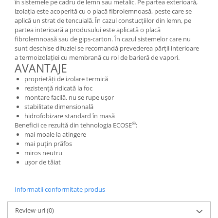
în sistemele pe cadru de lemn sau metalic. Pe partea exterioară,
izolația este acoperită cu o placă fibrolemnoasă, peste care se
aplică un strat de tencuială. În cazul constucțiilor din lemn, pe
partea interioară a produsului este aplicată o placă
fibrolemnoasă sau de gips-carton. În cazul sistemelor care nu
sunt deschise difuziei se recomandă prevederea părții interioare
a termoizolației cu membrană cu rol de barieră de vapori.
AVANTAJE
proprietăţi de izolare termică
rezistenţă ridicată la foc
montare facilă, nu se rupe ușor
stabilitate dimensională
hidrofobizare standard în masă
®
Beneficii ce rezultă din tehnologia ECOSE
:
mai moale la atingere
mai puţin prăfos
miros neutru
uşor de tăiat
Informatii conformitate produs
Review-uri
(0)