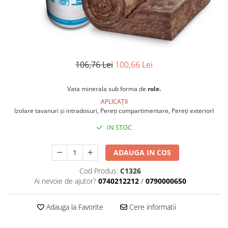
Accesorii pentru termosistem
Pas Japonez
Accesorii pentru vata
Pervaz geam piatra compozita
Coltare
Placi ceramice de exterior
Polistiren
Produse auxiliare
Vata bazaltica
106,76 Lei
100,66 Lei
Rigole
Vata minerala
Vata minerala bazaltica
Vata minerala sub forma de
role.
Trepte
Tevi PVC
APLICAȚII
i
Izolare tavanuri și intradosuri, Pereți compartimentare, Pereți exterior
Accesorii PVC
IN STOC
Vopsele
Vopsea lavabila pentru exterior
ADAUGA IN COS
Vopsea lavabila pentru interior
Cod Produs:
C1326
vopsele si lacuri
Ai nevoie de ajutor?
0740212212
/
0790000650
Adauga la Favorite
Cere informatii