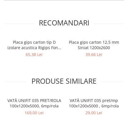
RECOMANDARI
Placa gips carton tip D
Placa gips carton 12,5 mm
izolare acustica Rigips Fonic
Siniat 1200x2600
12.5 x 1200 x 2600 mm
65,38 Lei
39,66 Lei
PRODUSE SIMILARE
VATĂ UNIFIT 035 PRET/ROLA
VATĂ UNIFIT 035 pret/mp
100x1200x5000, 6mp/rola
100x1200x5000 , 6mp/rola
169,00 Lei
29,00 Lei