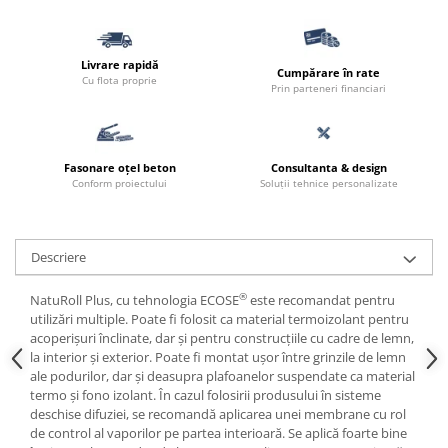
Livrare rapidă
Cumpărare în rate
Cu flota proprie
Prin parteneri financiari
Fasonare oțel beton
Consultanta & design
Conform proiectului
Soluții tehnice personalizate
Descriere
®
NatuRoll Plus, cu tehnologia ECOSE
este recomandat pentru
utilizări multiple. Poate fi folosit ca material termoizolant pentru
acoperișuri înclinate, dar și pentru construcțiile cu cadre de lemn,
la interior și exterior. Poate fi montat ușor între grinzile de lemn
ale podurilor, dar și deasupra plafoanelor suspendate ca material
termo și fono izolant. În cazul folosirii produsului în sisteme
deschise difuziei, se recomandă aplicarea unei membrane cu rol
de control al vaporilor pe partea interioară. Se aplică foarte bine