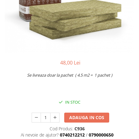
Accesorii pentru termosistem
Pas Japonez
Accesorii pentru vata
Pervaz geam piatra compozita
Coltare
Placi ceramice de exterior
Polistiren
Produse auxiliare
Vata bazaltica
Rigole
Vata minerala
Vata minerala bazaltica
Trepte
Tevi PVC
48,00 Lei
Accesorii PVC
Se livreaza doar la pachet ( 4.5 m2 = 1 pachet )
Vopsele
Vopsea lavabila pentru exterior
Vopsea lavabila pentru interior
IN STOC
vopsele si lacuri
ADAUGA IN COS
Cod Produs:
C936
Ai nevoie de ajutor?
0740212212
/
0790000650