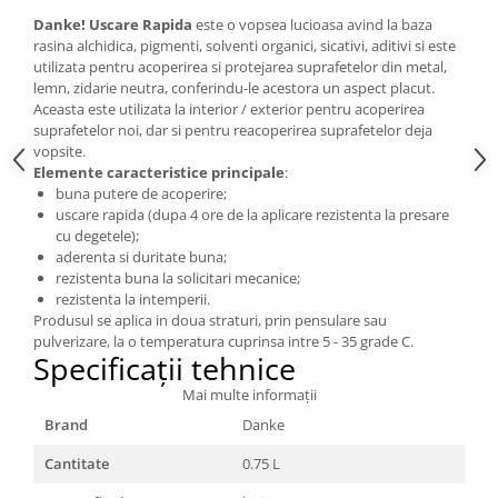
Danke! Uscare Rapida
este o vopsea lucioasa avind la baza
rasina alchidica, pigmenti, solventi organici, sicativi, aditivi si este
utilizata pentru acoperirea si protejarea suprafetelor din metal,
lemn, zidarie neutra, conferindu-le acestora un aspect placut.
Aceasta este utilizata la interior / exterior pentru acoperirea
suprafetelor noi, dar si pentru reacoperirea suprafetelor deja
vopsite.
Elemente caracteristice principale
:
buna putere de acoperire;
uscare rapida (dupa 4 ore de la aplicare rezistenta la presare
cu degetele);
aderenta si duritate buna;
rezistenta buna la solicitari mecanice;
rezistenta la intemperii.
Produsul se aplica in doua straturi, prin pensulare sau
pulverizare, la o temperatura cuprinsa intre 5 - 35 grade C.
Specificații tehnice
Mai multe informații
Brand
Danke
Cantitate
0.75 L