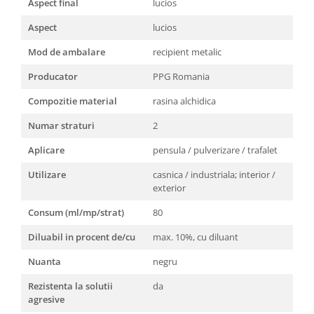
Aspect final
lucios
Aspect
lucios
Mod de ambalare
recipient metalic
Producator
PPG Romania
Compozitie material
rasina alchidica
Numar straturi
2
Aplicare
pensula / pulverizare / trafalet
Utilizare
casnica / industriala; interior /
exterior
Consum (ml/mp/strat)
80
Diluabil in procent de/cu
max. 10%, cu diluant
Nuanta
negru
Rezistenta la solutii
da
agresive