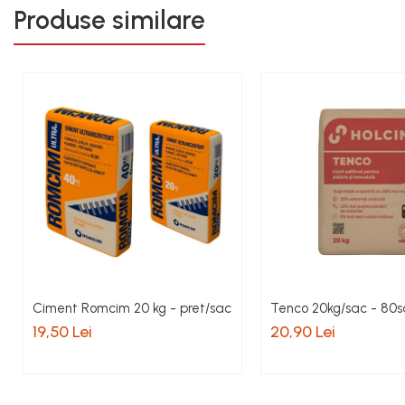
Pervaz geam piatra compozita
Produse similare
Placi ceramice de exterior
Produse auxiliare
Rigole
Trepte
Gresie si faianta
Faianta
Gresie
Piatra decorativa
Accesorii distribuitoare
Acoperis
Ciment Romcim 20 kg - pret/sac
Tenco 20kg/sac - 80s
Accesorii tigla/tabla
19,50 Lei
20,90 Lei
Tabla cutata
Tigla ceramica