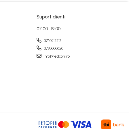
Suport clienti
07.00 -19.00
0740212212
0790000650
info@redcon1.ro