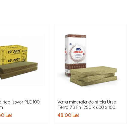
tica Isover PLE 100
Vata minerala de sticla Ursa
mm
Terra 78 Ph 1250 x 600 x 100
mm
30 Lei
48,00 Lei