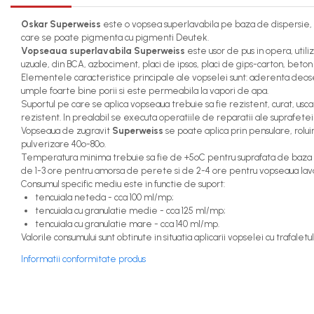
Pavele si borduri
Pavele
Oskar Superweiss
este o vopsea superlavabila pe baza de dispersie, cu
care se poate pigmenta cu pigmenti Deutek.
Borduri
Vopseaua superlavabila Superweiss
este usor de pus in opera, utili
Dale
uzuale, din BCA, azbociment, placi de ipsos, placi de gips-carton, beton 
Elementele caracteristice principale ale vopselei sunt: aderenta deoseb
Blocheti
umple foarte bine porii si este permeabila la vapori de apa.
Suportul pe care se aplica vopseaua trebuie sa fie rezistent, curat, uscat,
Boltari finisati
rezistent. In prealabil se executa operatiile de reparatii ale suprafetei (
Vopseaua de zugravit
Superweiss
se poate aplica prin pensulare, roluir
Bordura piscina
pulverizare 40º-80º.
Capace de gard
Temperatura minima trebuie sa fie de +5ºC pentru suprafata de baza si me
de 1-3 ore pentru amorsa de perete si de 2-4 ore pentru vopseaua lav
Contratreapta
Consumul specific mediu este in functie de suport:
tencuiala neteda - cca 100 ml/mp;
Delimitari
tencuiala cu granulatie medie - cca 125 ml/mp;
tencuiala cu granulatie mare - cca 140 ml/mp.
Elemente gard
Valorile consumului sunt obtinute in situatia aplicarii vopselei cu trafale
Jardiniere
Informatii conformitate produs
Mobilier modular
Pas Japonez