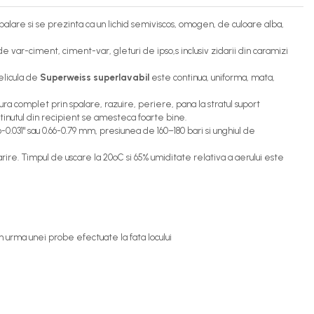
alare si se prezinta ca un lichid semiviscos, omogen, de culoare alba,
e var-ciment, ciment-var, gleturi de ipso,s inclusiv zidarii din caramizi
elicula de
Superweiss superlavabil
este continua, uniforma, mata,
tura complet prin spalare, razuire, periere, pana la stratul suport
ontinutul din recipient se amesteca foarte bine.
-0.031" sau 0.66-0.79 mm, presiunea de 160–180 bari si unghiul de
rire. Timpul de uscare la 20ºC si 65% umiditate relativa a aerului este
 in urma unei probe efectuate la fata locului