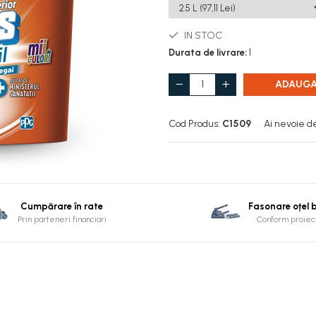
IN STOC
Durata de livrare:
1
ADAUGA
Cod Produs:
C1509
Ai nevoie d
Cumpărare în rate
Fasonare oțel 
Prin parteneri financiari
Conform proiect