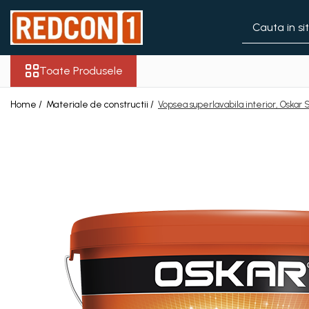
Toate Produsele
Toate Produsele
Materiale de constructii
Adezivi, mortare si tencuieli
Home /
Materiale de constructii /
Vopsea superlavabila interior, Oskar
Balast-nisip
Dibluri
Dibluri cu șurub
Echipamente de protectie
Grund pentru tencuiala
decorativa
Placi gips carton
Roabe si Betoniere
Sisteme Gips-Carton
Suruburi