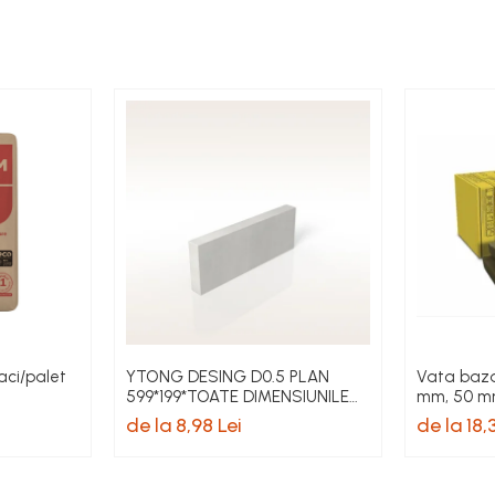
aci/palet
YTONG DESING D0.5 PLAN
Vata bazal
599*199*TOATE DIMENSIUNILE
mm, 50 
pret/buc
de la 8,98 Lei
de la 18,