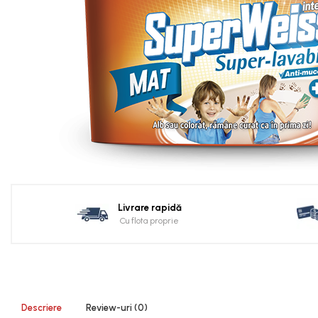
Tencuiala decorativa
Termoizolatii
Accesorii pentru termosistem
Accesorii pentru vata
Coltare
Polistiren
Vata bazaltica
Vata minerala
Vata minerala bazaltica
Tevi PVC
Livrare rapidă
Accesorii PVC
Cu flota proprie
Vopsele
Vopsea lavabila pentru exterior
Vopsea lavabila pentru interior
vopsele si lacuri
Descriere
Review-uri
(0)