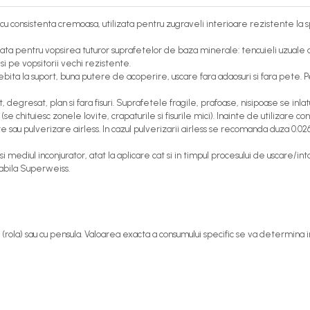
 consistenta cremoasa, utilizata pentru zugraveli interioare rezistente la sp
zata pentru vopsirea tuturor suprafetelor de baza minerale: tencuieli uzuale d
si pe vopsitorii vechi rezistente.
ita la suport, buna putere de acoperire, uscare fara adaosuri si fara pete. P
 degresat, plan si fara fisuri. Suprafetele fragile, prafoase, nisipoase se inla
se chituiesc zonele lovite, crapaturile si fisurile mici). Inainte de utilizare c
e sau pulverizare airless. In cazul pulverizarii airless se recomanda duza 0.026
diul inconjurator, atat la aplicare cat si in timpul procesului de uscare/inta
abila Superweiss.
tul (rola) sau cu pensula. Valoarea exacta a consumului specific se va determina