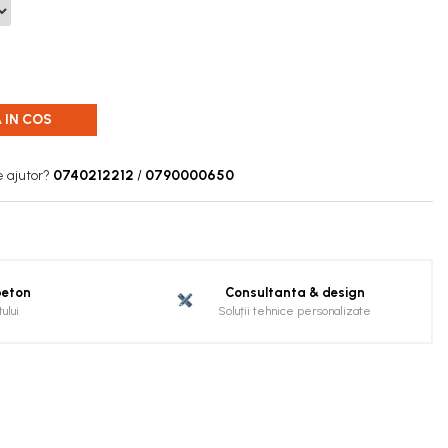
 IN COS
e ajutor?
0740212212
/
0790000650
beton
Consultanta & design
ului
Soluții tehnice personalizate