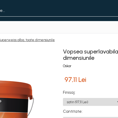
 Superweiss alba, toate dimensiunile
Vopsea superlavabila 
dimensiunile
Oskar
97,11 Lei
Finisaj
:
Cantitate
: