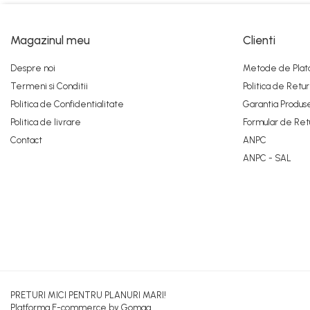
Tigla metalica
Amenajari interioare
Magazinul meu
Clienti
BCA
Boltari din beton
Despre noi
Metode de Plat
Caramida
Termeni si Conditii
Politica de Retur
Caramida aparenta
Politica de Confidentialitate
Garantia Produs
Caramida Porotherm
Politica de livrare
Formular de Ret
Cărămidă Brikston
Contact
ANPC
ANPC - SAL
Cărămidă Cemacon
Electrocasnice
Elemente pentru gradina
Fier Beton
Pavele si borduri din piatra Andezit
Albini
Produse din fier
Accesorii metalice
PRETURI MICI PENTRU PLANURI MARI!
Platforma E-commerce by Gomag