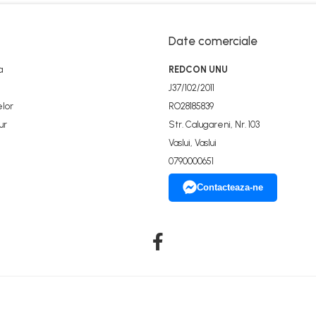
Date comerciale
a
REDCON UNU
J37/102/2011
elor
RO28185839
ur
Str. Calugareni, Nr. 103
Vaslui, Vaslui
0790000651
Contacteaza-ne