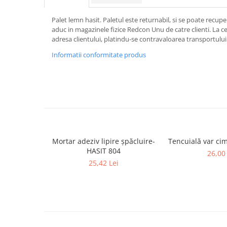
Borduri
Palet lemn hasit. Paletul este returnabil, si se poate recupe
Dale
aduc in magazinele fizice Redcon Unu de catre clienti. La c
Blocheti
adresa clientului, platindu-se contravaloarea transportului
Boltari finisati
Informatii conformitate produs
Bordura piscina
Capace de gard
Contratreapta
Delimitari
Elemente gard
Mortar adeziv lipire șpăcluire-
Tencuială var ci
Jardiniere
HASIT 804
26,00 
Mobilier modular
25,42 Lei
Pas Japonez
Pervaz geam piatra compozita
Placi ceramice de exterior
Produse auxiliare