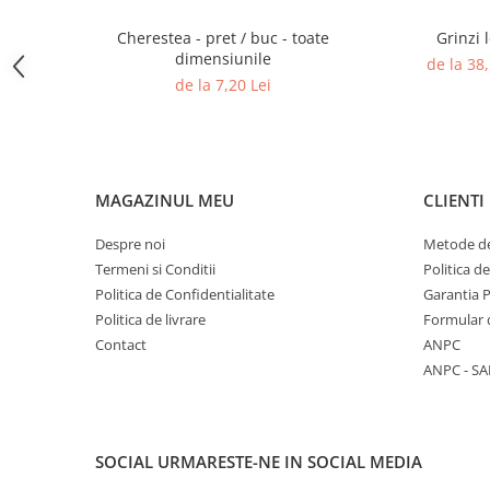
Rigole
Cherestea - pret / buc - toate
Grinzi
dimensiunile
Trepte
de la 38,
de la 7,20 Lei
Gresie si faianta
Faianta
Gresie
Piatra decorativa
MAGAZINUL MEU
CLIENTI
Accesorii distribuitoare
Despre noi
Metode de
Acoperis
Termeni si Conditii
Politica d
Accesorii tigla/tabla
Politica de Confidentialitate
Garantia 
Tabla cutata
Politica de livrare
Formular 
Contact
ANPC
Tigla ceramica
ANPC - SA
Tigla metalica
Amenajari interioare
BCA
SOCIAL
URMARESTE-NE IN SOCIAL MEDIA
Boltari din beton