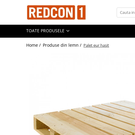
Toate Produsele
TOATE PRODUSELE
Materiale de constructii
Adezivi, mortare si tencuieli
Home /
Produse din lemn /
Palet eur hasit
Balast-nisip
Dibluri
Dibluri cu șurub
Echipamente de protectie
Grund pentru tencuiala decorativa
Placi gips carton
Roabe si Betoniere
Sisteme Gips-Carton
Suruburi
Tencuiala decorativa