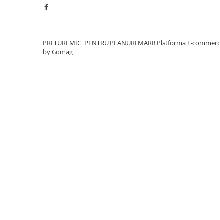
Caramida
Caramida aparenta
Caramida Porotherm
PRETURI MICI PENTRU PLANURI MARI!
Platforma E-commer
Cărămidă Brikston
by Gomag
Cărămidă Cemacon
Electrocasnice
Elemente pentru gradina
Fier Beton
Pavele si borduri din piatra Andezit
Albini
Produse din fier
Accesorii metalice
Accesorii metalice
Accesorii metalice
Accesorii metalice
Cuie