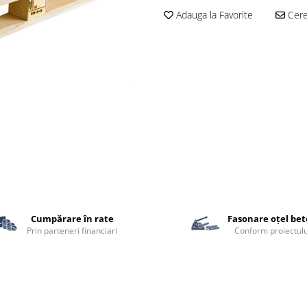
Adauga la Favorite
Cere 
Cumpărare în rate
Fasonare oțel be
Prin parteneri financiari
Conform proiectulu