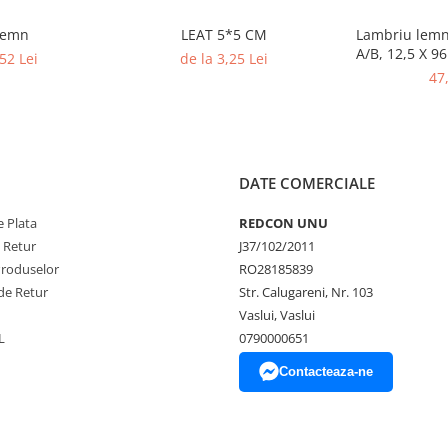
 lemn
LEAT 5*5 CM
Lambriu lemn 
A/B, 12,5 X 9
52 Lei
de la 3,25 Lei
47
DATE COMERCIALE
 Plata
REDCON UNU
e Retur
J37/102/2011
Produselor
RO28185839
de Retur
Str. Calugareni, Nr. 103
Vaslui, Vaslui
L
0790000651
Contacteaza-ne