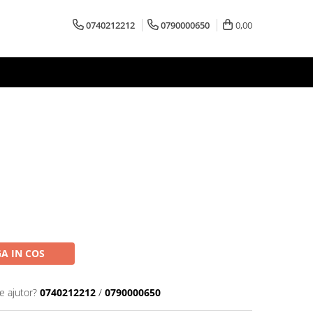
0740212212
0790000650
0,00
A IN COS
e ajutor?
0740212212
/
0790000650