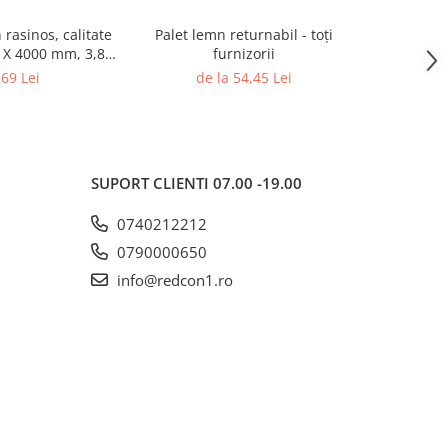
rasinos, calitate
Palet lemn returnabil - toți
Cheres
6 X 4000 mm, 3,84
furnizorii
mp
,69 Lei
de la 54,45 Lei
1
SUPORT CLIENTI
07.00 -19.00
0740212212
0790000650
info@redcon1.ro