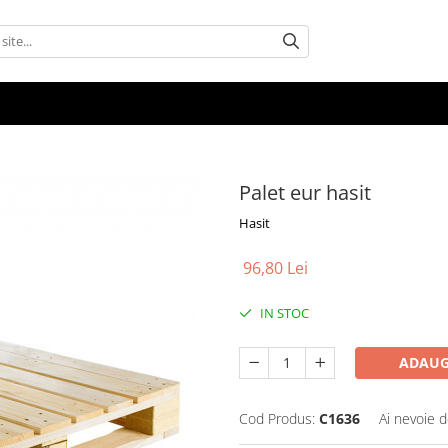
Palet eur hasit
Hasit
96,80 Lei
IN STOC
ADAUG
Cod Produs:
C1636
Ai nevoie d