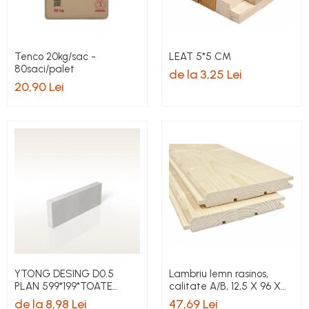
Tenco 20kg/sac -
LEAT 5*5 CM
80saci/palet
de la 3,25 Lei
20,90 Lei
YTONG DESING D0.5
Lambriu lemn rasinos,
PLAN 599*199*TOATE
calitate A/B, 12,5 X 96 X
DIMENSIUNILE pret/buc
4000 mm, 3,84 mp
de la 8,98 Lei
47,69 Lei