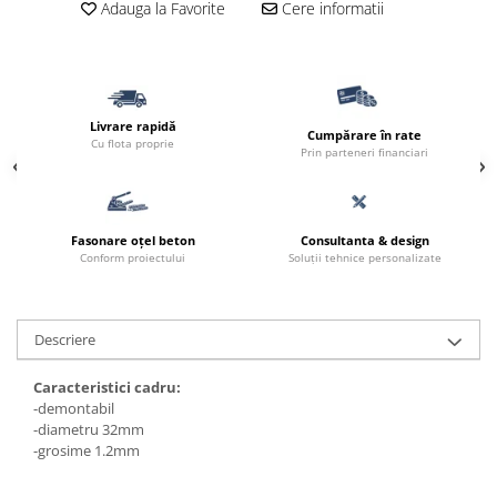
Adauga la Favorite
Cere informatii
Livrare rapidă
Cumpărare în rate
Cu flota proprie
Prin parteneri financiari
Fasonare oțel beton
Consultanta & design
Conform proiectului
Soluții tehnice personalizate
Descriere
Caracteristici cadru:
-demontabil
-diametru 32mm
-grosime 1.2mm