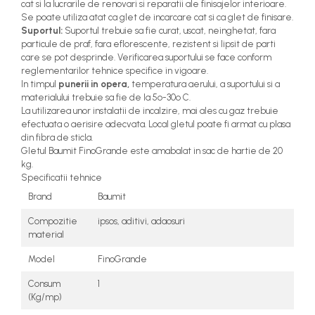
cat si la lucrarile de renovari si reparatii ale finisajelor interioare.
Se poate utiliza atat ca glet de incarcare cat si ca glet de finisare.
Suportul:
Suportul trebuie sa fie curat, uscat, neinghetat, fara
particule de praf, fara eflorescente, rezistent si lipsit de parti
care se pot desprinde. Verificarea suportului se face conform
reglementarilor tehnice specifice in vigoare.
In timpul
punerii in opera,
temperatura aerului, a suportului si a
materialului trebuie sa fie de la 5º-30º C.
La utilizarea unor instalatii de incalzire, mai ales cu gaz trebuie
efectuata o aerisire adecvata. Local gletul poate fi armat cu plasa
din fibra de sticla.
Gletul Baumit FinoGrande este amabalat in sac de hartie de 20
kg.
Specificatii tehnice
Brand
Baumit
Compozitie
ipsos, aditivi, adaosuri
material
Model
FinoGrande
Consum
1
(Kg/mp)