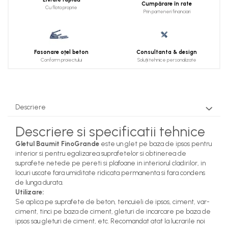
Cumpărare în rate
Cu flota proprie
Prin parteneri financiari
Fasonare oțel beton
Consultanta & design
Conform proiectului
Soluții tehnice personalizate
Descriere
Descriere si specificatii tehnice
Gletul Baumit FinoGrande
este un glet pe baza de ipsos pentru
interior si pentru egalizarea suprafetelor si obtinerea de
suprafete netede pe pereti si plafoane in interiorul cladirilor, in
locuri uscate fara umiditate ridicata permanenta si fara condens
de lunga durata.
Utilizare:
Se aplica pe suprafete de beton, tencuieli de ipsos, ciment, var-
ciment, tinci pe baza de ciment, gleturi de incarcare pe baza de
ipsos sau gleturi de ciment, etc. Recomandat atat la lucrarile noi