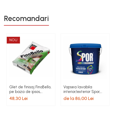
Recomandari
NOU
Glet de finisaj FinoBello,
Vopsea lavabila
pe baza de ipsos,
interior/exterior Spor,
interior, 20 kg
alba
48,30 Lei
de la 86,00 Lei