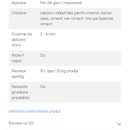
Aplicare
fier de glet / mecanizat
Utilizare
casnica / industriala, pentru interior, beton,
ipsos, ciment, var-ciment, tinci pe baza de
ciment
Grosime de
2 - 6 mm
aplicare
(mm)
Poate fi
Da
vopsit
Necesar
10 L apa / 20 kg produs
apa/kg
Necesita
Da
grunduire
prealabila
Informatii conformitate produs
Review-uri
(0)