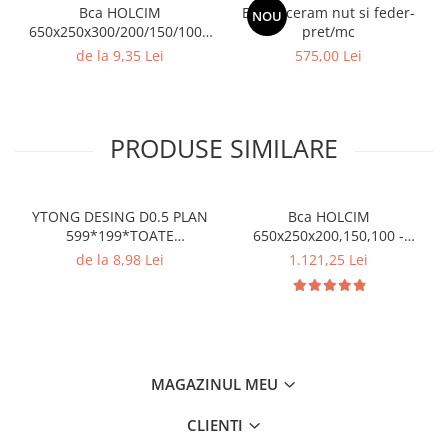
Bca HOLCIM
Bca Soceram nut si feder-
NOU
Gard
650x250x300/200/150/100 -
pret/mc
pret/buc
Plasa sudata eco
de la 9,35 Lei
575,00 Lei
Plasa sudata stas
Tevi si profile metalice
PRODUSE SIMILARE
Produse din lemn
Produse pentru hidroizolații
Profile metalice/Profile pentru gips-
carton
YTONG DESING D0.5 PLAN
Bca HOLCIM
599*199*TOATE
650x250x200,150,100 -
Servicii transport
DIMENSIUNILE pret/buc
pret/palet
de la 8,98 Lei
1.121,25 Lei
Sobe
Termice
Distribuitoare
Accesorii distribuitoare
Distribuitoare încălzire în
MAGAZINUL MEU
pardoseala
Țeavă încălzire în pardoseala
CLIENTI