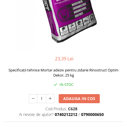
Termoizolatii
Accesorii pentru termosistem
Accesorii pentru vata
Coltare
Polistiren
Vata bazaltica
Vata minerala
23,39 Lei
Vata minerala bazaltica
Tevi PVC
Specificații tehnice Mortar adeziv pentru zidarie Rinostruct Optim
Accesorii PVC
Dekor, 25 kg
Vopsele
IN STOC
Vopsea lavabila pentru exterior
ADAUGA IN COS
Vopsea lavabila pentru interior
vopsele si lacuri
Cod Produs:
C628
Pavele si borduri
Ai nevoie de ajutor?
0740212212
/
0790000650
Pavele