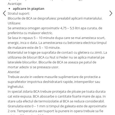
Avantaje:
Rigole
aplicare in piaptan
Stratul suport:
Trepte
Blocurile de BCA se desprafuiesc prealabil aplicarii materialului.
Gresie si faianta
Utilizare:
Se amesteca omogen aproximativ 4,75 – 5,5 litri apa curata, de
Faianta
preferinta cu malaxor electric.
Gresie
Se lasa in repaus 5 – 10 minute dupa care se mai amesteca scurt,
energic, inca o data. La amestecarea cu betoniera electrica timpul
Piatra decorativa
de malaxare este de 5 – 10 minute.
Materialul se trage pe suprafata de contact cu gletiera cu zimti. La
Accesorii distribuitoare
utilizarea de blocuri BCA cu Nut si Feder nu se aplica material pe
Acoperis
lateralele blocurilor. Blocurile de BCA se aseaza pe patul de
Accesorii tigla/tabla
mortar adeziv si se preseaza usor.
Atentie!
Tabla cutata
Trebuie avute in vedere masurile suplimentare de protectie a
suprafetelor impotriva deshidratarii rapide, intemperiilor sau
Tigla ceramica
inghetului.
Tigla metalica
In special zidaria BCA trebuie protejata de ploaie pe toata durata
cat este expusa. BCA absoarbe o cantitate foarte mare de apa. In
Amenajari interioare
stare uda efectul de termoizolatie al BCA se reduce considerabil.
BCA
Granulatia este 0 – 1 mm si timpul de galeata este de aproximativ
2 ore. Temperatura aer/suport la punere in opera trebuie sa fie
Boltari din beton