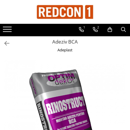
Toate Produsele
1
2
Materiale de constructii
Adezivi, mortare si tencuieli
Adeziv BCA
Balast-nisip
Adeplast
Dibluri
Dibluri cu șurub
Echipamente de protectie
Grund pentru tencuiala decorativa
Placi gips carton
Roabe si Betoniere
Sisteme Gips-Carton
Suruburi
Tencuiala decorativa