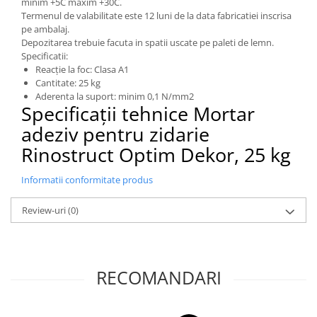
minim +5C maxim +30C.
Caramida
Termenul de valabilitate este 12 luni de la data fabricatiei inscrisa
Caramida aparenta
pe ambalaj.
Depozitarea trebuie facuta in spatii uscate pe paleti de lemn.
Caramida Porotherm
Specificatii:
Reacție la foc: Clasa A1
Cărămidă Brikston
Cantitate: 25 kg
Cărămidă Cemacon
Aderenta la suport: minim 0,1 N/mm2
Specificații tehnice Mortar
Electrocasnice
adeziv pentru zidarie
Elemente pentru gradina
Rinostruct Optim Dekor, 25 kg
Fier Beton
Pavele si borduri din piatra Andezit
Informatii conformitate produs
Albini
Produse din fier
Review-uri
(0)
Accesorii metalice
Accesorii metalice
Accesorii metalice
RECOMANDARI
Accesorii metalice
Cuie