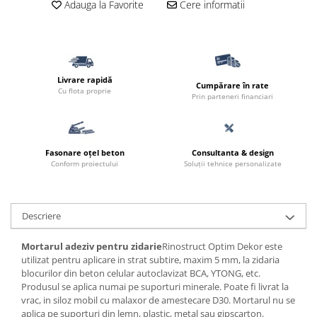
Adauga la Favorite
Cere informatii
Borduri
Dale
Blocheti
Boltari finisati
Livrare rapidă
Cumpărare în rate
Cu flota proprie
Bordura piscina
Prin parteneri financiari
Capace de gard
Contratreapta
Fasonare oțel beton
Consultanta & design
Delimitari
Conform proiectului
Soluții tehnice personalizate
Elemente gard
Jardiniere
Descriere
Mobilier modular
Mortarul adeziv pentru zidarie
Rinostruct Optim Dekor este
Pas Japonez
utilizat pentru aplicare in strat subtire, maxim 5 mm, la zidaria
Pervaz geam piatra compozita
blocurilor din beton celular autoclavizat BCA, YTONG, etc.
Produsul se aplica numai pe suporturi minerale. Poate fi livrat la
Placi ceramice de exterior
vrac, in siloz mobil cu malaxor de amestecare D30. Mortarul nu se
Produse auxiliare
aplica pe suporturi din lemn, plastic, metal sau gipscarton.