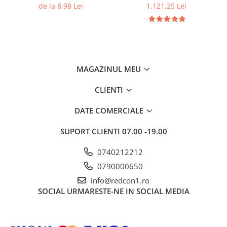
DIMENSIUNILE pret/buc
pret/palet
de la 8,98 Lei
1.121,25 Lei
Gard
Plasa sudata eco
Plasa sudata stas
Tevi si profile metalice
MAGAZINUL MEU
Produse din lemn
Produse pentru hidroizolații
CLIENTI
Profile metalice/Profile pentru gips-
carton
DATE COMERCIALE
Servicii transport
SUPORT CLIENTI
07.00 -19.00
Sobe
Termice
0740212212
Distribuitoare
0790000650
Accesorii distribuitoare
info@redcon1.ro
SOCIAL
URMARESTE-NE IN SOCIAL MEDIA
Distribuitoare încălzire în
pardoseala
Țeavă încălzire în pardoseala