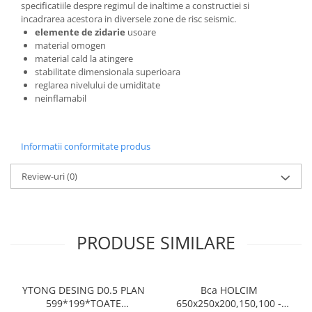
specificatiile despre regimul de inaltime a constructiei si
Caramida
incadrarea acestora in diversele zone de risc seismic.
Caramida aparenta
elemente de zidarie
usoare
material omogen
Caramida Porotherm
material cald la atingere
Cărămidă Brikston
stabilitate dimensionala superioara
reglarea nivelului de umiditate
Cărămidă Cemacon
neinflamabil
Electrocasnice
Elemente pentru gradina
Informatii conformitate produs
Fier Beton
Pavele si borduri din piatra Andezit
Review-uri
(0)
Albini
Produse din fier
Accesorii metalice
PRODUSE SIMILARE
Accesorii metalice
Accesorii metalice
Accesorii metalice
YTONG DESING D0.5 PLAN
Bca HOLCIM
599*199*TOATE
650x250x200,150,100 -
Cuie