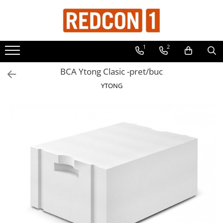
Toate Produsele
1
2
Materiale de constructii
Adezivi, mortare si tencuieli
BCA Ytong Clasic -pret/buc
Balast-nisip
YTONG
Dibluri
Dibluri cu șurub
Echipamente de protectie
Grund pentru tencuiala decorativa
Placi gips carton
Roabe si Betoniere
Sisteme Gips-Carton
Suruburi
Tencuiala decorativa