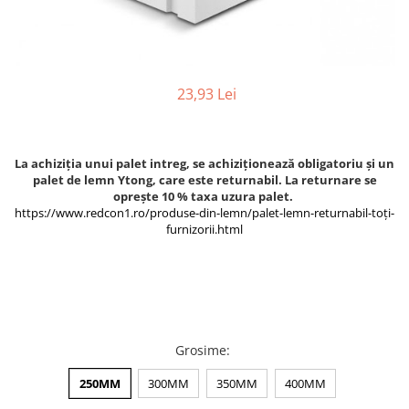
Termoizolatii
Accesorii pentru termosistem
Accesorii pentru vata
23,93 Lei
Coltare
Polistiren
Vata bazaltica
La achiziția unui palet intreg, se achiziționează obligatoriu și un
Vata minerala
palet de lemn Ytong, care este returnabil. La returnare se
Vata minerala bazaltica
oprește 10 % taxa uzura palet.
https://www.redcon1.ro/produse-din-lemn/palet-lemn-returnabil-toți-
Tevi PVC
furnizorii.html
Accesorii PVC
Vopsele
Vopsea lavabila pentru exterior
Vopsea lavabila pentru interior
vopsele si lacuri
Grosime
:
Pavele si borduri
250MM
300MM
350MM
400MM
Pavele