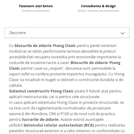
Fasonare oțel beton
Consultanta & design
Rigole
Conform proiectului
Soluții tehnice personalizate
Trepte
Gresie si faianta
Descriere
Faianta
Gresie
Cu
blocurile de zidarie Ytong Clasic
pentru pereti exteriori
multistrat se obtin
performante termice deosebite la preturi
Piatra decorativa
accesibile
.Veti recupera investitia prin economiile importante la
Accesorii distribuitoare
costurile de incalzire/racire a casei.
Blocurile de zidarie Ytong
Clasic
permit casei sa „respire”, deoarece sunt permeabile la
Acoperis
vapori asfel va confera protectie impotriva mucegaiului. Cu Ytong
Accesorii tigla/tabla
Clasic va incadrati in buget si obtineti o constructie durabila si de
calitate.
Tabla cutata
Sistemul constructiv Ytong Clasic
poate fi folosit atat pentru
Tigla ceramica
aplicatii nestructurale, cat si pentru cele structurale.
In cazul aplicarii sistemului Ytong Clasic in proiecte structurale, se
Tigla metalica
va tine cont de reglementarile normativelor de proiectare
seismică din România, CR6 si P100 si de noul cod de practica
Amenajari interioare
pentru
lucrarile de zidarie
. Aceste extind avantajele
BCA
utilizării
betonului celular autoclavizat (BCA)
pentru realizarea
Boltari din beton
peretilor structurali exteriori si a celor interiori, in conformitate cu