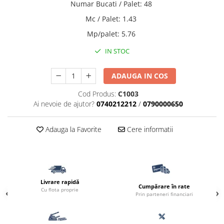
Numar Bucati / Palet
:
48
Borduri
Mc / Palet
:
1.43
Dale
Mp/palet
:
5.76
Blocheti
IN STOC
Boltari finisati
Bordura piscina
ADAUGA IN COS
Capace de gard
Cod Produs:
C1003
Contratreapta
Ai nevoie de ajutor?
0740212212
/
0790000650
Delimitari
Elemente gard
Adauga la Favorite
Cere informatii
Jardiniere
Mobilier modular
Pas Japonez
Livrare rapidă
Cumpărare în rate
Pervaz geam piatra compozita
Cu flota proprie
Prin parteneri financiari
Placi ceramice de exterior
Produse auxiliare