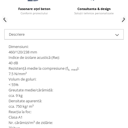
Rigole
Fasonare oțel beton
Consultanta & design
Conform proiectului
Soluții tehnice personalizate
Trepte
Gresie si faianta
Faianta
Descriere
Gresie
Dimensiuni:
Piatra decorativa
460/120/238 mm
Indice de izolare acustică (Rw):
Accesorii distribuitoare
40 dB
Acoperis
Rezistență medie la compresiune (f
):
b, med
7.5 N/mm²
Accesorii tigla/tabla
Volum de goluri:
Tabla cutata
< 55%
Greutate medie/cărămidă:
Tigla ceramica
cca. 9 kg
Tigla metalica
Densitate aparentă:
cca. 750 kg/ m³
Amenajari interioare
Reacția la foc:
BCA
Clasa A1
Nr. cărămizi/m³ de zidărie:
Boltari din beton