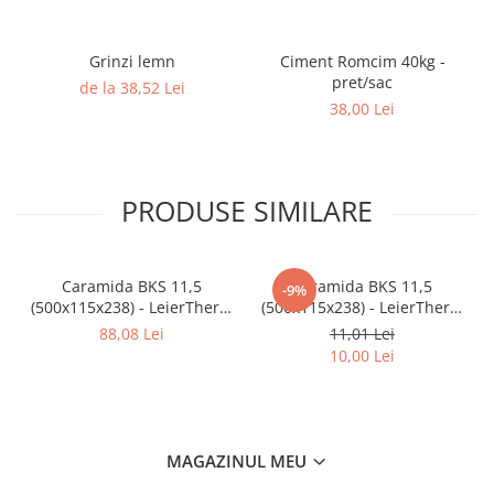
Gard
Plasa sudata eco
Grinzi lemn
Ciment Romcim 40kg -
pret/sac
de la 38,52 Lei
Plasa sudata stas
38,00 Lei
Tevi si profile metalice
Produse din lemn
Produse pentru hidroizolații
PRODUSE SIMILARE
Profile metalice/Profile pentru gips-
carton
Servicii transport
Caramida BKS 11,5
Caramida BKS 11,5
-9%
Sobe
(500x115x238) - LeierTherm
(500x115x238) - LeierTherm
Termice
11.5 NF - pret/mp 8 buc/mp
11.5 NF - pret/buc
88,08 Lei
11,01 Lei
Distribuitoare
10,00 Lei
Accesorii distribuitoare
Distribuitoare încălzire în
pardoseala
MAGAZINUL MEU
Țeavă încălzire în pardoseala