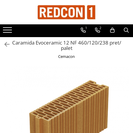
Toate Produsele
1
2
Materiale de constructii
Adezivi, mortare si tencuieli
Caramida Evoceramic 12 NF 460/120/238 pret/
palet
Balast-nisip
Cemacon
Dibluri
Dibluri cu șurub
Echipamente de protectie
Grund pentru tencuiala decorativa
Placi gips carton
Roabe si Betoniere
Sisteme Gips-Carton
Suruburi
Tencuiala decorativa