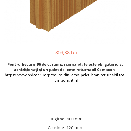
Termoizolatii
Accesorii pentru termosistem
Accesorii pentru vata
Coltare
Polistiren
Vata bazaltica
809,38 Lei
Vata minerala
Vata minerala bazaltica
Pentru fiecare 96 de caramizii comandate este obligatoriu sa
Tevi PVC
achiziționați și un palet de lemn returnabil Cemacon -
https://www.redcon1.ro/produse-din-lemn/palet-lemn-returnabil-toți-
Accesorii PVC
furnizorii.html
Vopsele
Vopsea lavabila pentru exterior
Vopsea lavabila pentru interior
vopsele si lacuri
Pavele si borduri
Lungime
:
460 mm
Pavele
Grosime
:
120 mm