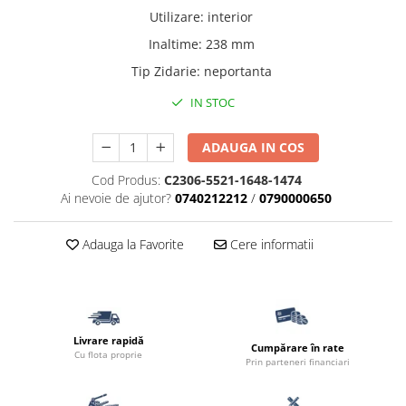
Borduri
Utilizare
:
interior
Dale
Inaltime
:
238 mm
Blocheti
Tip Zidarie
:
neportanta
Boltari finisati
IN STOC
Bordura piscina
ADAUGA IN COS
Capace de gard
Contratreapta
Cod Produs:
C2306-5521-1648-1474
Ai nevoie de ajutor?
0740212212
/
0790000650
Delimitari
Elemente gard
Adauga la Favorite
Cere informatii
Jardiniere
Mobilier modular
Pas Japonez
Livrare rapidă
Pervaz geam piatra compozita
Cumpărare în rate
Cu flota proprie
Prin parteneri financiari
Placi ceramice de exterior
Produse auxiliare