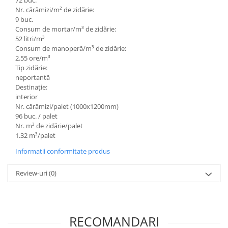
72 buc.
Caramida
Nr. cărămizi/m² de zidărie:
9 buc.
Caramida aparenta
Consum de mortar/m³ de zidărie:
Caramida Porotherm
52 litri/m³
Consum de manoperă/m³ de zidărie:
Cărămidă Brikston
2.55 ore/m³
Cărămidă Cemacon
Tip zidărie:
neportantă
Electrocasnice
Destinație:
Elemente pentru gradina
interior
Nr. cărămizi/palet (1000x1200mm)
Fier Beton
96 buc. / palet
Pavele si borduri din piatra Andezit
Nr. m³ de zidărie/palet
Albini
1.32 m³/palet
Produse din fier
Informatii conformitate produs
Accesorii metalice
Review-uri
(0)
Accesorii metalice
Accesorii metalice
Accesorii metalice
RECOMANDARI
Cuie