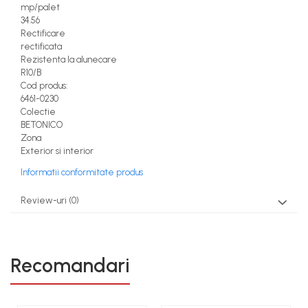
mp/palet
34.56
Rectificare
rectificata
Rezistenta la alunecare
R10/B
Cod produs:
6461-0230
Colectie
BETONICO
Zona
Exterior si interior
Informatii conformitate produs
Review-uri
(0)
Recomandari