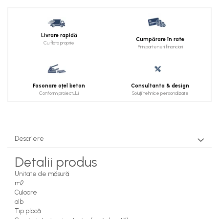
Livrare rapidă
Cumpărare în rate
Cu flota proprie
Prin parteneri financiari
Fasonare oțel beton
Consultanta & design
Conform proiectului
Soluții tehnice personalizate
Descriere
Detalii produs
Unitate de măsură
m2
Culoare
alb
Tip placă