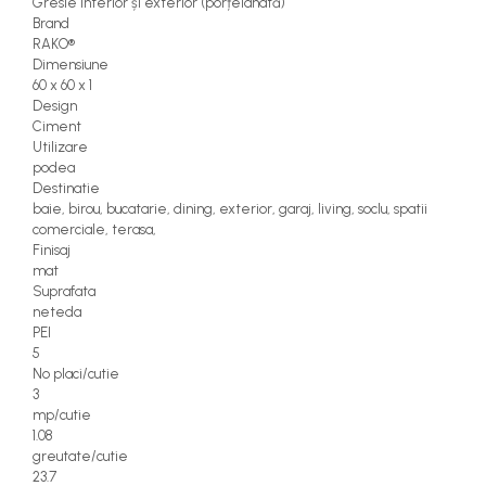
Gresie interior și exterior (porțelanată)
Brand
RAKO®
Dimensiune
60 x 60 x 1
Design
Ciment
Utilizare
podea
Destinatie
baie, birou, bucatarie, dining, exterior, garaj, living, soclu, spatii
comerciale, terasa,
Finisaj
mat
Suprafata
neteda
PEI
5
No placi/cutie
3
mp/cutie
1.08
greutate/cutie
23.7