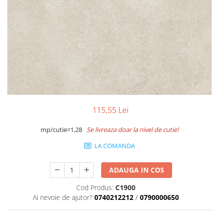
Termoizolatii
Accesorii pentru termosistem
Accesorii pentru vata
Coltare
Polistiren
Vata bazaltica
Vata minerala
Vata minerala bazaltica
115,55 Lei
Tevi PVC
Accesorii PVC
mp/cutie=1,28
Se livreaza doar la nivel de cutie!
Vopsele
LA COMANDA
Vopsea lavabila pentru exterior
ADAUGA IN COS
Vopsea lavabila pentru interior
vopsele si lacuri
Cod Produs:
C1900
Pavele si borduri
Ai nevoie de ajutor?
0740212212
/
0790000650
Pavele