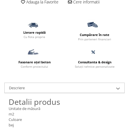
Adauga la Favorite
Cere informatii
Borduri
Dale
Blocheti
Boltari finisati
Livrare rapidă
Cumpărare în rate
Cu flota proprie
Bordura piscina
Prin parteneri financiari
Capace de gard
Contratreapta
Fasonare oțel beton
Consultanta & design
Delimitari
Conform proiectului
Soluții tehnice personalizate
Elemente gard
Jardiniere
Descriere
Mobilier modular
Detalii produs
Pas Japonez
Unitate de măsură
Pervaz geam piatra compozita
m2
Placi ceramice de exterior
Culoare
bej
Produse auxiliare