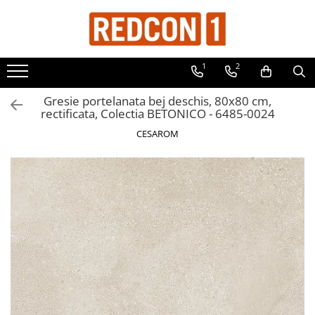
Toate Produsele
1
2
Materiale de constructii
Adezivi, mortare si tencuieli
Gresie portelanata bej deschis, 80x80 cm,
rectificata, Colectia BETONICO - 6485-0024
Balast-nisip
CESAROM
Dibluri
Dibluri cu șurub
Echipamente de protectie
Grund pentru tencuiala decorativa
Placi gips carton
Roabe si Betoniere
Sisteme Gips-Carton
Suruburi
Tencuiala decorativa