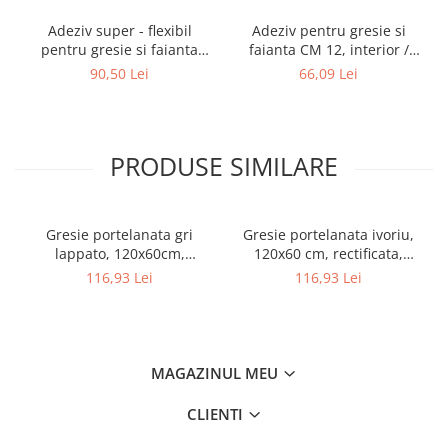
Gard
Adeziv super - flexibil
Adeziv pentru gresie si
pentru gresie si faianta
faianta CM 12, interior /
Plasa sudata eco
Ceresit CM 17, interior /
exterior, gri, 25 kg
90,50 Lei
66,09 Lei
Plasa sudata stas
exterior, gri, 25 kg
Tevi si profile metalice
Produse din lemn
PRODUSE SIMILARE
Produse pentru hidroizolații
Profile metalice/Profile pentru gips-
carton
Gresie portelanata gri
Gresie portelanata ivoriu,
Servicii transport
lappato, 120x60cm,
120x60 cm, rectificata,
Sobe
rectificata, Colectie ALBA -
loppato, Colectie ALBA -
116,93 Lei
116,93 Lei
6493-0022
6493-0031
Termice
Distribuitoare
Accesorii distribuitoare
MAGAZINUL MEU
Distribuitoare încălzire în
pardoseala
CLIENTI
Țeavă încălzire în pardoseala