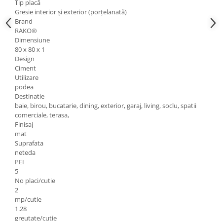
Tip placă
Gresie interior și exterior (porțelanată)
Rigole
Brand
Trepte
RAKO®
Dimensiune
Gresie si faianta
80 x 80 x 1
Faianta
Design
Ciment
Gresie
Utilizare
Piatra decorativa
podea
Destinatie
Accesorii distribuitoare
baie, birou, bucatarie, dining, exterior, garaj, living, soclu, spatii
Acoperis
comerciale, terasa,
Finisaj
Accesorii tigla/tabla
mat
Tabla cutata
Suprafata
neteda
Tigla ceramica
PEI
5
Tigla metalica
No placi/cutie
Amenajari interioare
2
mp/cutie
BCA
1.28
Boltari din beton
greutate/cutie