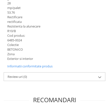
Caramida
28
mp/palet
Caramida aparenta
53.76
Caramida Porotherm
Rectificare
rectificata
Cărămidă Brikston
Rezistenta la alunecare
R10/B
Cărămidă Cemacon
Cod produs:
Electrocasnice
6485-0024
Colectie
Elemente pentru gradina
BETONICO
Fier Beton
Zona
Pavele si borduri din piatra Andezit
Exterior si interior
Albini
Informatii conformitate produs
Produse din fier
Accesorii metalice
Review-uri
(0)
Accesorii metalice
Accesorii metalice
RECOMANDARI
Accesorii metalice
Cuie