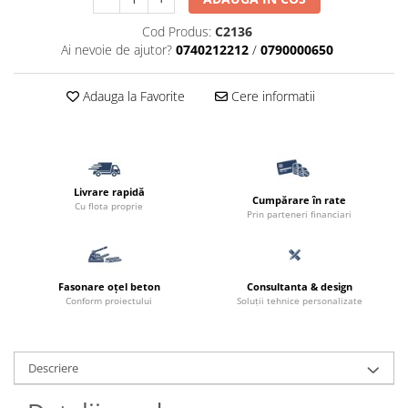
Accesorii pentru termosistem
Pas Japonez
Cod Produs:
C2136
Accesorii pentru vata
Pervaz geam piatra compozita
Ai nevoie de ajutor?
0740212212
/
0790000650
Coltare
Placi ceramice de exterior
Polistiren
Adauga la Favorite
Cere informatii
Produse auxiliare
Vata bazaltica
Rigole
Vata minerala
Vata minerala bazaltica
Trepte
Tevi PVC
Livrare rapidă
Cumpărare în rate
Cu flota proprie
Accesorii PVC
Prin parteneri financiari
Vopsele
Vopsea lavabila pentru exterior
Vopsea lavabila pentru interior
Fasonare oțel beton
Consultanta & design
Conform proiectului
Soluții tehnice personalizate
vopsele si lacuri
Descriere