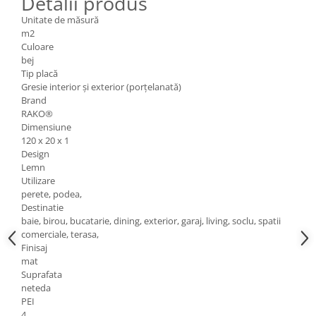
Detalii produs
Unitate de măsură
m2
Culoare
bej
Tip placă
Gresie interior și exterior (porțelanată)
Brand
RAKO®
Dimensiune
120 x 20 x 1
Design
Lemn
Utilizare
perete, podea,
Destinatie
baie, birou, bucatarie, dining, exterior, garaj, living, soclu, spatii
comerciale, terasa,
Finisaj
mat
Suprafata
neteda
PEI
4