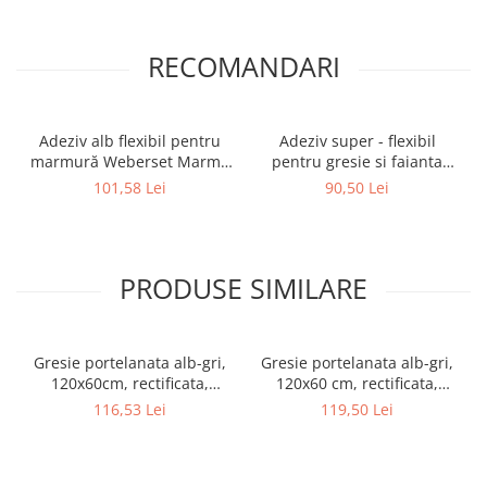
RECOMANDARI
Adeziv alb flexibil pentru
Adeziv super - flexibil
marmură Weberset Marmo
pentru gresie si faianta
Plus, 25 kg
Ceresit CM 17, interior /
101,58 Lei
90,50 Lei
exterior, gri, 25 kg
PRODUSE SIMILARE
Gresie portelanata alb-gri,
Gresie portelanata alb-gri,
120x60cm, rectificata,
120x60 cm, rectificata,
Colectie REBEL - 6493-0007
Colectia BETONICO - 6493-
116,53 Lei
119,50 Lei
0046