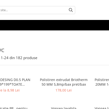
VC
1-
24
din
182
produse
DESING D0.5 PLAN
Polistiren extrudat Briotherm
Polistiren ex
9*199*TOATE
50 MM 5,8mp/bax pret/bax
20MM 14
SIUNILE pret/buc
e la 8,98 Lei
178,00 Lei
icatie PP , pentru
Vopsea lavabila
Vopsea lavabila interior Extra