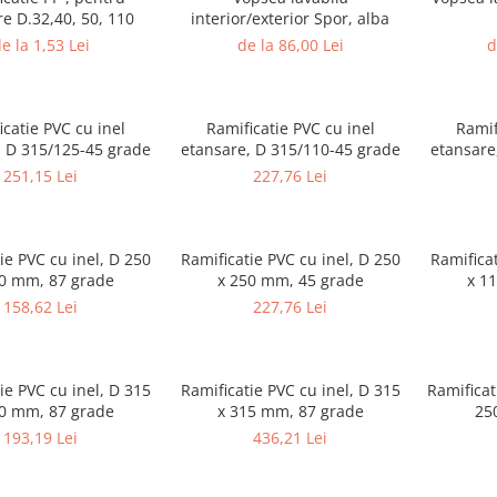
e D.32,40, 50, 110
interior/exterior Spor, alba
e la 1,53 Lei
de la 86,00 Lei
d
icatie PVC cu inel
Ramificatie PVC cu inel
Ramif
etansare, D 315/125-45 grade
etansare, D 315/110-45 grade
etansare
251,15 Lei
227,76 Lei
ie PVC cu inel, D 250
Ramificatie PVC cu inel, D 250
Ramificat
0 mm, 87 grade
x 250 mm, 45 grade
x 1
158,62 Lei
227,76 Lei
ie PVC cu inel, D 315
Ramificatie PVC cu inel, D 315
Ramificat
0 mm, 87 grade
x 315 mm, 87 grade
25
193,19 Lei
436,21 Lei