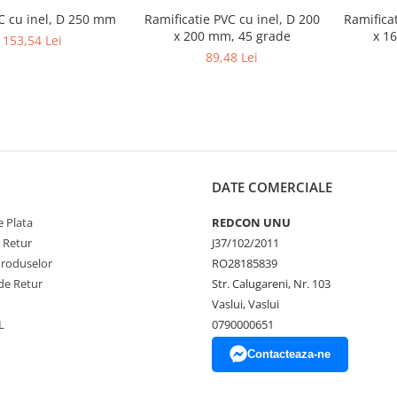
C cu inel, D 250 mm
Ramificatie PVC cu inel, D 200
Ramificat
x 200 mm, 45 grade
x 1
153,54 Lei
89,48 Lei
DATE COMERCIALE
 Plata
REDCON UNU
e Retur
J37/102/2011
Produselor
RO28185839
de Retur
Str. Calugareni, Nr. 103
Vaslui, Vaslui
L
0790000651
Contacteaza-ne