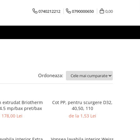
0740212212
0790000650
0,00
Ordoneaza:
trudat Briotherm
Cot PP, pentru scurgere D32,
.5 mp/bax pret/bax
40,50, 110
178,00 Lei
de la 1,53 Lei
Vopsea lavabila interior Weiss