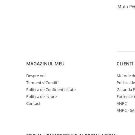
Borduri
Mufa PV
Dale
Blocheti
Boltari finisati
Bordura piscina
Capace de gard
Contratreapta
MAGAZINUL MEU
CLIENTI
Delimitari
Despre noi
Metode de
Elemente gard
Termeni si Conditii
Politica d
Jardiniere
Politica de Confidentialitate
Garantia 
Mobilier modular
Politica de livrare
Formular 
Contact
ANPC
Pas Japonez
ANPC - SA
Pervaz geam piatra compozita
Placi ceramice de exterior
Produse auxiliare