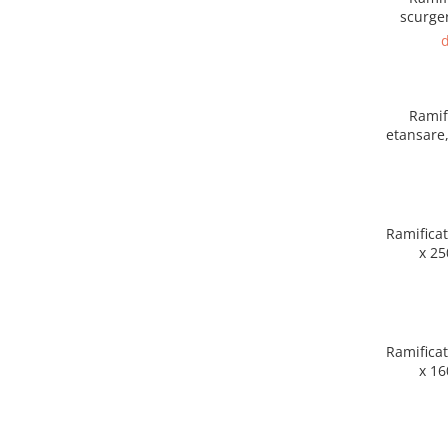
scurger
Termoizolatii
d
Accesorii pentru termosistem
Accesorii pentru vata
Coltare
Ramif
Polistiren
Vata bazaltica
Vata minerala
Vata minerala bazaltica
Ramificat
Tevi PVC
x 25
Accesorii PVC
Vopsele
Vopsea lavabila pentru exterior
Vopsea lavabila pentru interior
Ramificat
x 16
vopsele si lacuri
Pavele si borduri
Pavele