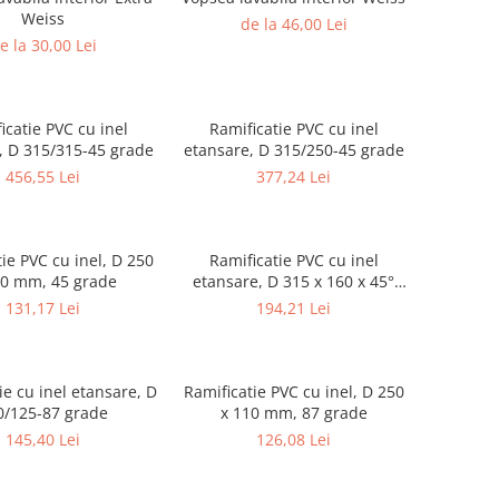
Weiss
de la 46,00 Lei
e la 30,00 Lei
icatie PVC cu inel
Ramificatie PVC cu inel
, D 315/315-45 grade
etansare, D 315/250-45 grade
456,55 Lei
377,24 Lei
ie PVC cu inel, D 250
Ramificatie PVC cu inel
10 mm, 45 grade
etansare, D 315 x 160 x 45°
grade
131,17 Lei
194,21 Lei
ie cu inel etansare, D
Ramificatie PVC cu inel, D 250
0/125-87 grade
x 110 mm, 87 grade
145,40 Lei
126,08 Lei