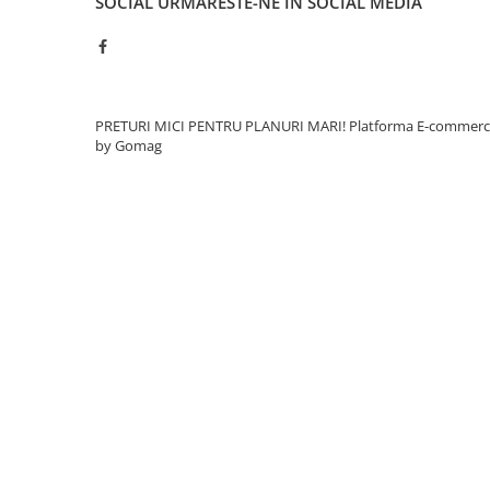
SOCIAL
URMARESTE-NE IN SOCIAL MEDIA
Rigole
Trepte
Gresie si faianta
Faianta
PRETURI MICI PENTRU PLANURI MARI!
Platforma E-commer
by Gomag
Gresie
Piatra decorativa
Accesorii distribuitoare
Acoperis
Accesorii tigla/tabla
Tabla cutata
Tigla ceramica
Tigla metalica
Amenajari interioare
BCA
Boltari din beton