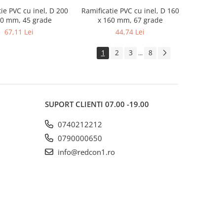
ie PVC cu inel, D 200
Ramificatie PVC cu inel, D 160
60 mm, 45 grade
x 160 mm, 67 grade
67,11 Lei
44,74 Lei
1
2
3
8
...
SUPORT CLIENTI
07.00 -19.00
0740212212
0790000650
info@redcon1.ro