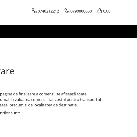
0740212212
0790000650
0,00
rare
pagina de finalizare a comenzii se afișează toate
utomat la valoarea comenzii, iar costul pentru transportul
easă, precum și de localitatea de destinație.
nților sunt: