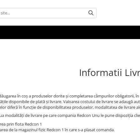
Informatii Liv
ăugarea în coș a produselor dorite și completarea câmpurilor obligatorii, în 
țile disponibile de plată și livrare. Valoarea costului de livrare se adaugă a
or diferă în funcție de disponibilitatea produselor, modalitatea de livrare al
ua modalități de livrare pe care compania Redcon Unu le pune dispoziția clie
area prin flota Redcon 1
carea de la magazinul fizic Redcon 1 în care s-a plasat comanda.