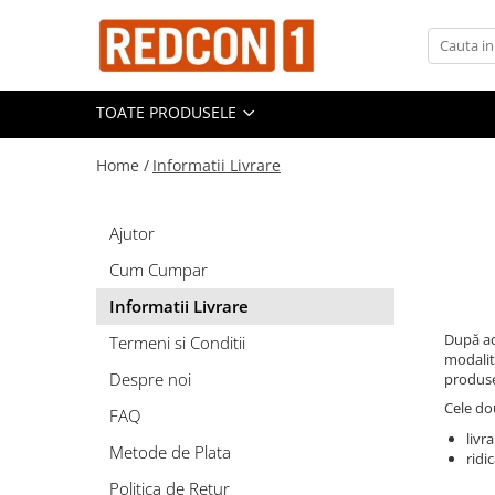
Toate Produsele
TOATE PRODUSELE
Materiale de constructii
Adezivi, mortare si tencuieli
Home /
Informatii Livrare
Balast-nisip
Dibluri
Ajutor
Dibluri cu șurub
Cum Cumpar
Echipamente de protectie
Informatii Livrare
Grund pentru tencuiala decorativa
După ad
Termeni si Conditii
Placi gips carton
modalită
Despre noi
produsel
Roabe si Betoniere
Cele do
FAQ
Sisteme Gips-Carton
livr
Suruburi
Metode de Plata
ridi
Tencuiala decorativa
Politica de Retur