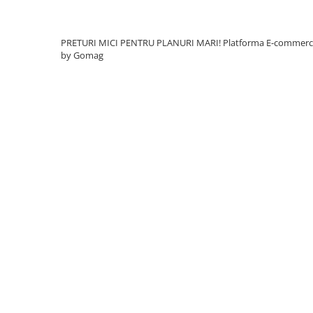
Borduri
Dale
PRETURI MICI PENTRU PLANURI MARI!
Platforma E-commer
Blocheti
by Gomag
Boltari finisati
Bordura piscina
Capace de gard
Contratreapta
Delimitari
Elemente gard
Jardiniere
Mobilier modular
Pas Japonez
Pervaz geam piatra compozita
Placi ceramice de exterior
Produse auxiliare