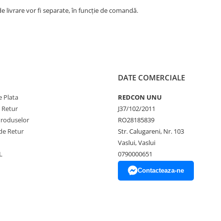
e livrare vor fi separate, în funcție de comandă.
DATE COMERCIALE
 Plata
REDCON UNU
e Retur
J37/102/2011
Produselor
RO28185839
de Retur
Str. Calugareni, Nr. 103
Vaslui, Vaslui
L
0790000651
Contacteaza-ne