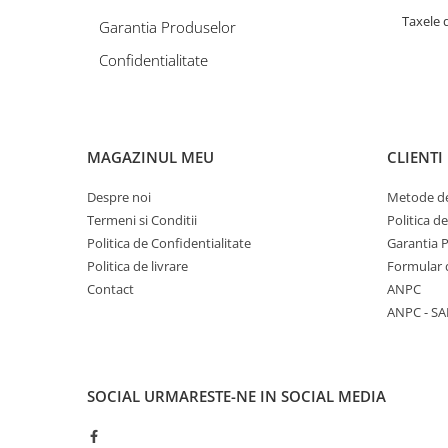
Termoizolatii
Taxele d
Garantia Produselor
Accesorii pentru termosistem
Confidentialitate
Accesorii pentru vata
Coltare
Polistiren
Vata bazaltica
MAGAZINUL MEU
CLIENTI
Vata minerala
Despre noi
Metode de
Vata minerala bazaltica
Termeni si Conditii
Politica d
Tevi PVC
Politica de Confidentialitate
Garantia 
Accesorii PVC
Politica de livrare
Formular 
Contact
ANPC
Vopsele
ANPC - SA
Vopsea lavabila pentru exterior
Vopsea lavabila pentru interior
vopsele si lacuri
SOCIAL
URMARESTE-NE IN SOCIAL MEDIA
Pavele si borduri
Pavele