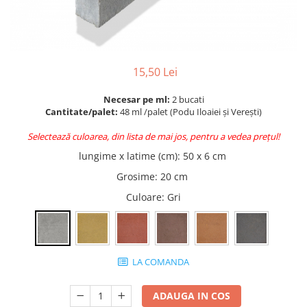
Accesorii pentru termosistem
Pas Japonez
Accesorii pentru vata
Pervaz geam piatra compozita
Coltare
Placi ceramice de exterior
Polistiren
15,50 Lei
Produse auxiliare
Vata bazaltica
Rigole
Necesar pe ml:
2 bucati
Vata minerala
Cantitate/palet:
48 ml /palet (Podu Iloaiei și Verești)
Vata minerala bazaltica
Trepte
Tevi PVC
Selectează culoarea, din lista de mai jos, pentru a vedea prețul!
lungime x latime (cm)
:
50 x 6 cm
Accesorii PVC
Vopsele
Grosime
:
20 cm
Vopsea lavabila pentru exterior
Culoare
: Gri
Vopsea lavabila pentru interior
vopsele si lacuri
LA COMANDA
ADAUGA IN COS