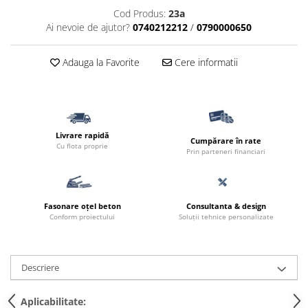
Cod Produs:
23a
Ai nevoie de ajutor?
0740212212
/
0790000650
Adauga la Favorite
Cere informatii
Livrare rapidă
Cumpărare în rate
Cu flota proprie
Prin parteneri financiari
Fasonare oțel beton
Consultanta & design
Conform proiectului
Soluții tehnice personalizate
Descriere
Aplicabilitate: